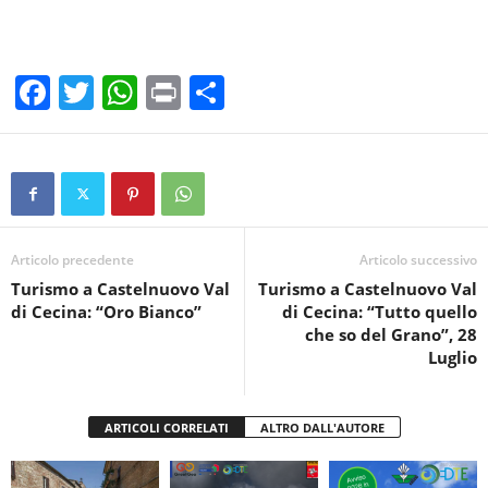
F
T
W
Pr
C
a
wi
h
in
o
c
tt
at
t
n
e
er
s
di
b
A
vi
o
p
di
Articolo precedente
Articolo successivo
Turismo a Castelnuovo Val
Turismo a Castelnuovo Val
o
p
di Cecina: “Oro Bianco”
di Cecina: “Tutto quello
k
che so del Grano”, 28
Luglio
ARTICOLI CORRELATI
ALTRO DALL'AUTORE