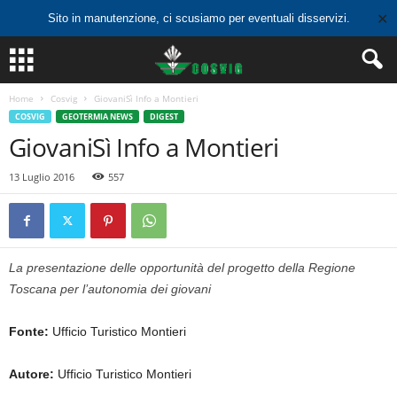
✕
Sito in manutenzione, ci scusiamo per eventuali disservizi.
Home
Cosvig
GiovaniSì Info a Montieri
COSVIG
GEOTERMIA NEWS
DIGEST
GiovaniSì Info a Montieri
13 Luglio 2016
557
La presentazione delle opportunità del progetto della Regione
Toscana per l’autonomia dei giovani
Fonte:
Ufficio Turistico Montieri
Autore:
Ufficio Turistico Montieri