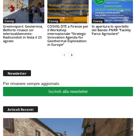
Cosvig
Cosvig
Cosvig
Greenreport: Geotermia,
COSVIG-DTE a Firenze per
In apertura lo sportello
Belforte rinasce col
il Workshop
del Bando PNRR “Facility
teleriscaldamento:
internazionale “Strategic
Parco Agrisolare”
Radicondoli in festa il 23
Innovation Agenda for
agosto
Geothermal Exploitation
in Europe”
Newsletter
Per rimanere sempre aggiornato
Iscriviti alla newsletter
Articoli Recenti