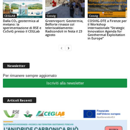
CEGLAB
Cosvig
Cosvig
Dalla CO₂ geotermica al
Greenreport: Geotermia,
COSVIG-DTE a Firenze per
metano: la
Belforte rinasce col
il Workshop
sperimentazione di RSE e
teleriscaldamento:
internazionale “Strategic
CoSviG presso il CEGLab
Radicondoli in festa il 23
Innovation Agenda for
agosto
Geothermal Exploitation
in Europe”
Newsletter
Per rimanere sempre aggiornato
Iscriviti alla newsletter
Articoli Recenti