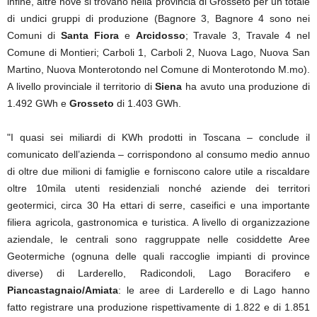
infine, altre nove si trovano nella provincia di Grosseto per un totale
di undici gruppi di produzione (Bagnore 3, Bagnore 4 sono nei
Comuni di
Santa Fiora
e
Arcidosso
; Travale 3, Travale 4 nel
Comune di Montieri; Carboli 1, Carboli 2, Nuova Lago, Nuova San
Martino, Nuova Monterotondo nel Comune di Monterotondo M.mo).
A livello provinciale il territorio di
Siena
ha avuto una produzione di
1.492 GWh e
Grosseto
di
1.403 GWh.
"I quasi sei miliardi di KWh prodotti in Toscana – conclude il
comunicato dell’azienda – corrispondono al consumo medio annuo
di oltre due milioni di famiglie e forniscono calore utile a riscaldare
oltre 10mila utenti residenziali nonché aziende dei territori
geotermici, circa 30 Ha ettari di serre, caseifici e una importante
filiera agricola, gastronomica e turistica. A livello di organizzazione
aziendale, le centrali sono raggruppate nelle cosiddette Aree
Geotermiche (ognuna delle quali raccoglie impianti di province
diverse) di Larderello, Radicondoli, Lago Boracifero e
Piancastagnaio/Amiata
: le aree di Larderello e di Lago hanno
fatto registrare una produzione rispettivamente di 1.822 e di 1.851