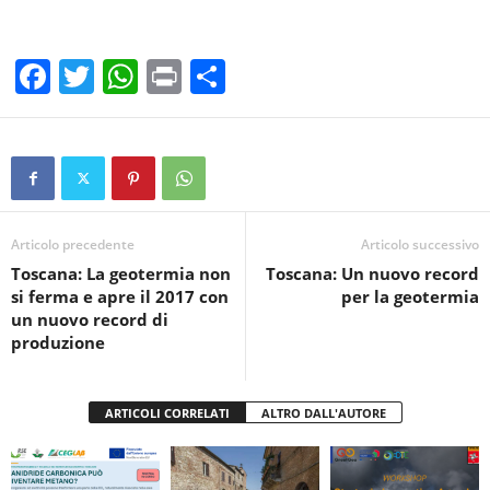
F
T
W
Pr
C
a
wi
h
in
o
c
tt
at
t
n
e
er
s
di
b
A
vi
o
p
di
Articolo precedente
Articolo successivo
Toscana: La geotermia non
Toscana: Un nuovo record
o
p
si ferma e apre il 2017 con
per la geotermia
k
un nuovo record di
produzione
ARTICOLI CORRELATI
ALTRO DALL'AUTORE