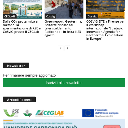
CEGLAB
Cosvig
Cosvig
Dalla CO₂ geotermica al
Greenreport: Geotermia,
COSVIG-DTE a Firenze per
metano: la
Belforte rinasce col
il Workshop
sperimentazione di RSE e
teleriscaldamento:
internazionale “Strategic
CoSviG presso il CEGLab
Radicondoli in festa il 23
Innovation Agenda for
agosto
Geothermal Exploitation
in Europe”
Newsletter
Per rimanere sempre aggiornato
Iscriviti alla newsletter
Articoli Recenti