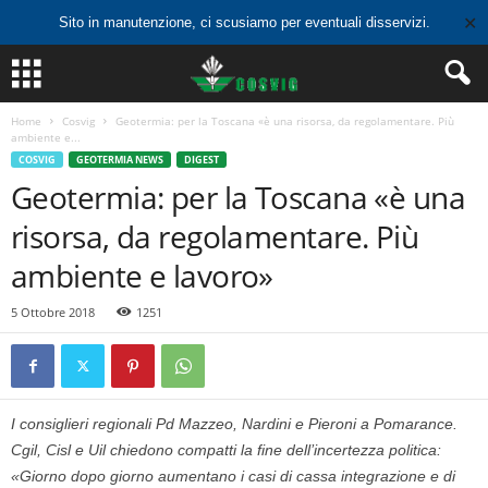
✕
Sito in manutenzione, ci scusiamo per eventuali disservizi.
Home
Cosvig
Geotermia: per la Toscana «è una risorsa, da regolamentare. Più
ambiente e...
COSVIG
GEOTERMIA NEWS
DIGEST
Geotermia: per la Toscana «è una
risorsa, da regolamentare. Più
ambiente e lavoro»
5 Ottobre 2018
1251
I consiglieri regionali Pd Mazzeo, Nardini e Pieroni a Pomarance.
Cgil, Cisl e Uil chiedono compatti la fine dell’incertezza politica:
«Giorno dopo giorno aumentano i casi di cassa integrazione e di