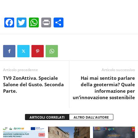
F
T
W
Pr
C
a
wi
h
in
o
c
tt
at
t
n
e
er
s
di
b
A
vi
o
p
di
Articolo precedente
Articolo successivo
TV9 ZonAttiva. Speciale
Hai mai sentito parlare
o
p
Salone del Gusto. Seconda
della geotermia? Quale
k
Parte.
informazione per
un’innovazione sostenibile
ARTICOLI CORRELATI
ALTRO DALL'AUTORE