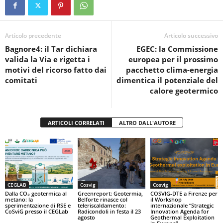
e
er
s
di
b
A
vi
o
p
di
Articolo precedente
Articolo successivo
Bagnore4: il Tar dichiara
EGEC: la Commissione
o
p
valida la Via e rigetta i
europea per il prossimo
k
motivi del ricorso fatto dai
pacchetto clima-energia
comitati
dimentica il potenziale del
calore geotermico
ARTICOLI CORRELATI
ALTRO DALL'AUTORE
CEGLAB
Cosvig
Cosvig
Dalla CO₂ geotermica al
Greenreport: Geotermia,
COSVIG-DTE a Firenze per
metano: la
Belforte rinasce col
il Workshop
sperimentazione di RSE e
teleriscaldamento:
internazionale “Strategic
CoSviG presso il CEGLab
Radicondoli in festa il 23
Innovation Agenda for
agosto
Geothermal Exploitation