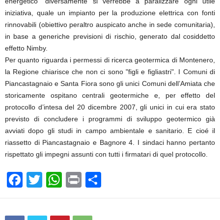
energetico" diversamente si verrebbe a paralizzare ogni utile
iniziativa, quale un impianto per la produzione elettrica con fonti
rinnovabili (obiettivo peraltro auspicato anche in sede comunitaria),
in base a generiche previsioni di rischio, generato dal cosiddetto
effetto Nimby.
Per quanto riguarda i permessi di ricerca geotermica di Montenero,
la Regione chiarisce che non ci sono "figli e figliastri". I Comuni di
Piancastagnaio e Santa Fiora sono gli unici Comuni dell’Amiata che
storicamente ospitano centrali geotermiche e, per effetto del
protocollo d’intesa del 20 dicembre 2007, gli unici in cui era stato
previsto di concludere i programmi di sviluppo geotermico già
avviati dopo gli studi in campo ambientale e sanitario. E cioé il
riassetto di Piancastagnaio e Bagnore 4. I sindaci hanno pertanto
rispettato gli impegni assunti con tutti i firmatari di quel protocollo.
F
T
W
Pr
C
a
wi
h
in
o
c
tt
at
t
n