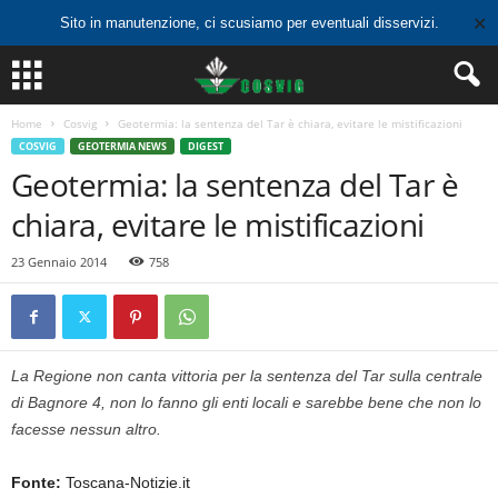
✕
Sito in manutenzione, ci scusiamo per eventuali disservizi.
Home
Cosvig
Geotermia: la sentenza del Tar è chiara, evitare le mistificazioni
COSVIG
GEOTERMIA NEWS
DIGEST
Geotermia: la sentenza del Tar è
chiara, evitare le mistificazioni
23 Gennaio 2014
758
La Regione non canta vittoria per la sentenza del Tar sulla centrale
di Bagnore 4, non lo fanno gli enti locali e sarebbe bene che non lo
facesse nessun altro.
Fonte:
Toscana-Notizie.it