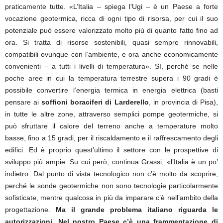
praticamente tutte. «L’Italia – spiega l’Ugi – è un Paese a forte
vocazione geotermica, ricca di ogni tipo di risorsa, per cui il suo
potenziale può essere valorizzato molto più di quanto fatto fino ad
ora. Si tratta di risorse sostenibili, quasi sempre rinnovabili,
compatibili ovunque con l’ambiente, e ora anche economicamente
convenienti – a tutti i livelli di temperatura». Sì, perché se nelle
poche aree in cui la temperatura terrestre supera i 90 gradi è
possibile convertire l’energia termica in energia elettrica (basti
pensare ai
soffioni boraciferi di Larderello
, in provincia di Pisa),
in tutte le altre zone, attraverso semplici pompe geotermiche, si
può sfruttare il calore del terreno anche a temperature molto
basse, fino a 15 gradi, per il riscaldamento e il raffrescamento degli
edifici. Ed è proprio quest’ultimo il settore con le prospettive di
sviluppo più ampie. Su cui però, continua Grassi, «l’Italia è un po’
indietro. Dal punto di vista tecnologico non c’è molto da scoprire,
perché le sonde geotermiche non sono tecnologie particolarmente
sofisticate, mentre qualcosa in più da imparare c’è nell’ambito della
progettazione.
Ma il grande problema italiano riguarda le
autorizzazioni. Nel nostro Paese c’è una frammentazione di