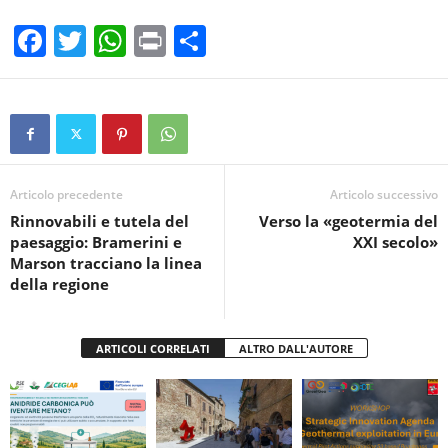
F
T
W
Pr
C
a
wi
h
in
o
c
tt
at
t
n
e
er
s
di
b
A
vi
o
p
di
Articolo precedente
Articolo successivo
Rinnovabili e tutela del
Verso la «geotermia del
o
p
paesaggio: Bramerini e
XXI secolo»
k
Marson tracciano la linea
della regione
ARTICOLI CORRELATI
ALTRO DALL'AUTORE