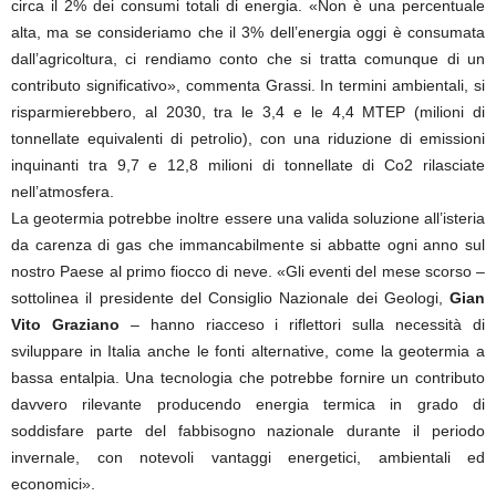
circa il 2% dei consumi totali di energia. «Non è una percentuale
alta, ma se consideriamo che il 3% dell’energia oggi è consumata
dall’agricoltura, ci rendiamo conto che si tratta comunque di un
contributo significativo», commenta Grassi. In termini ambientali, si
risparmierebbero, al 2030, tra le 3,4 e le 4,4 MTEP (milioni di
tonnellate equivalenti di petrolio), con una riduzione di emissioni
inquinanti tra 9,7 e 12,8 milioni di tonnellate di Co2 rilasciate
nell’atmosfera.
La geotermia potrebbe inoltre essere una valida soluzione all’isteria
da carenza di gas che immancabilmente si abbatte ogni anno sul
nostro Paese al primo fiocco di neve. «Gli eventi del mese scorso –
sottolinea il presidente del Consiglio Nazionale dei Geologi,
Gian
Vito Graziano
– hanno riacceso i riflettori sulla necessità di
sviluppare in Italia anche le fonti alternative, come la geotermia a
bassa entalpia. Una tecnologia che potrebbe fornire un contributo
davvero rilevante producendo energia termica in grado di
soddisfare parte del fabbisogno nazionale durante il periodo
invernale, con notevoli vantaggi energetici, ambientali ed
economici».