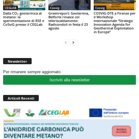
CEGLAB
Cosvig
Cosvig
Dalla CO₂ geotermica al
Greenreport: Geotermia,
COSVIG-DTE a Firenze per
metano: la
Belforte rinasce col
il Workshop
sperimentazione di RSE e
teleriscaldamento:
internazionale “Strategic
CoSviG presso il CEGLab
Radicondoli in festa il 23
Innovation Agenda for
agosto
Geothermal Exploitation
in Europe”
Newsletter
Per rimanere sempre aggiornato
Iscriviti alla newsletter
Articoli Recenti