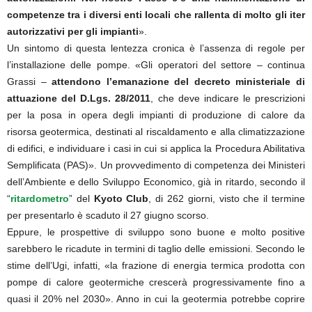
competenze tra i diversi enti locali che rallenta di molto gli iter
autorizzativi per gli impianti
».
Un sintomo di questa lentezza cronica è l’assenza di regole per
l’installazione delle pompe. «Gli operatori del settore – continua
Grassi –
attendono l’emanazione del decreto ministeriale di
attuazione del D.Lgs. 28/2011
, che deve indicare le prescrizioni
per la posa in opera degli impianti di produzione di calore da
risorsa geotermica, destinati al riscaldamento e alla climatizzazione
di edifici, e individuare i casi in cui si applica la Procedura Abilitativa
Semplificata (PAS)». Un provvedimento di competenza dei Ministeri
dell’Ambiente e dello Sviluppo Economico, già in ritardo, secondo il
“
ritardometro
” del
Kyoto Club
, di 262 giorni, visto che il termine
per presentarlo è scaduto il 27 giugno scorso.
Eppure, le prospettive di sviluppo sono buone e molto positive
sarebbero le ricadute in termini di taglio delle emissioni. Secondo le
stime dell’Ugi, infatti, «la frazione di energia termica prodotta con
pompe di calore geotermiche crescerà progressivamente fino a
quasi il 20% nel 2030». Anno in cui la geotermia potrebbe coprire