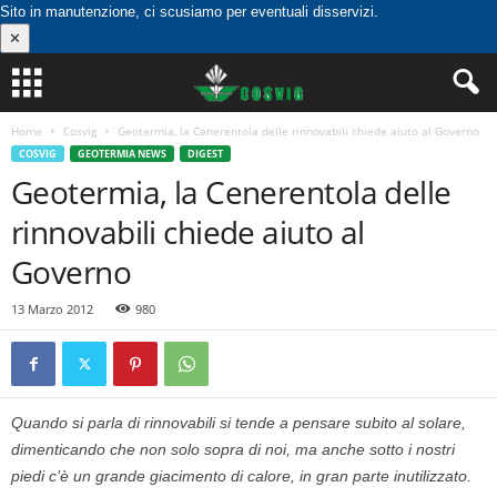
Sito in manutenzione, ci scusiamo per eventuali disservizi.
✕
Home
Cosvig
Geotermia, la Cenerentola delle rinnovabili chiede aiuto al Governo
COSVIG
GEOTERMIA NEWS
DIGEST
Geotermia, la Cenerentola delle
rinnovabili chiede aiuto al
Governo
13 Marzo 2012
980
Quando si parla di rinnovabili si tende a pensare subito al solare,
dimenticando che non solo sopra di noi, ma anche sotto i nostri
piedi c’è un grande giacimento di calore, in gran parte inutilizzato.