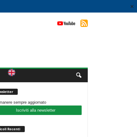
✕
sletter
imanere sempre aggiornato
Iscriviti alla newsletter
icoli Recenti