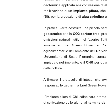
geotermica applicata alla coltivazione di a
realizzazione di un
impianto pilota,
che 
(Si)
, per la produzione di
alga spirulina
at
In pratica, verrà costruita una piccola serr
geotermico
che la
CO2 carbon free
, pro
emissioni naturali, utile nel favorire l’a
insieme a Enel Green Power e Co.Svi
agroalimentari e dell’ambiente dell’
Univer
Universitario di Sesto Fiorentino curer
impiegato nell’impianto, e il
CNR
per quan
delle colture.
A firmare il protocollo di intesa, che a
responsabile geotermia Enel Green Powe
L’impianto pilota di Chiusdino sarà pronto 
di coltivazione delle alghe:
al termine de