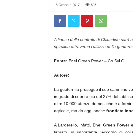
13 Gennaio 2017
803
A fianco della centrale di Chiusdino sarà r
spirulina attraverso l’utilizzo della geoterm
Fonte:
Enel Green Power – Co.Svi.G
Autore:
La geotermia prosegue il suo cammino verso
in grado di coprire più del 27% del fabbiso
oltre 10.000 utenze domestiche e a fornire c
agricole, ma da oggi anche
frontiera inn
A Larderello, infatti,
Enel Green Power
firmato un importante “Accordo di colla