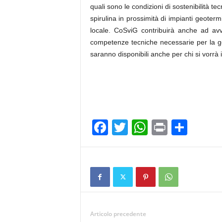
quali sono le condizioni di sostenibilità 
spirulina in prossimità di impianti geote
locale. CoSviG contribuirà anche ad avv
competenze tecniche necessarie per la ges
saranno disponibili anche per chi si vorrà
F
T
W
Pr
C
a
wi
h
in
o
c
tt
at
t
n
e
er
s
di
b
A
vi
o
p
di
Articolo precedente