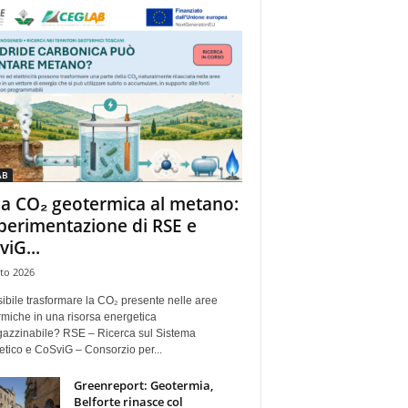
AB
la CO₂ geotermica al metano:
sperimentazione di RSE e
viG...
to 2026
ibile trasformare la CO₂ presente nelle aree
miche in una risorsa energetica
azzinabile? RSE – Ricerca sul Sistema
tico e CoSviG – Consorzio per...
Greenreport: Geotermia,
Belforte rinasce col