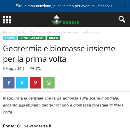
✕
Sito in manutenzione, ci scusiamo per eventuali disservizi.
Home
Cosvig
Geotermia e biomasse insieme per la prima volta
COSVIG
GEOTERMIA NEWS
DIGEST
Geotermia e biomasse insieme
per la prima volta
6 Maggio 2016
572
Inaugurata la centrale che fa da apripista sulla scena mondiale:
accanto agli impianti geotermici uno a biomassa forestale di filiera
corta
Fonte:
QuiNewsVolterra.it