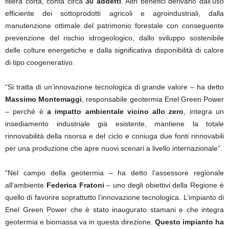
filiera corta, conta circa
30 addetti
. Altri benefici derivano dall’uso
efficiente dei sottoprodotti agricoli e agroindustriali, dalla
manutenzione ottimale del patrimonio forestale con conseguente
prevenzione del rischio idrogeologico, dallo sviluppo sostenibile
delle colture energetiche e dalla significativa disponibilità di calore
di tipo coogenerativo.
“Si tratta di un’innovazione tecnologica di grande valore – ha detto
Massimo Montemaggi
, responsabile geotermia Enel Green Power
– perché è
a impatto ambientale vicino allo zero
, integra un
insediamento industriale già esistente, mantiene la totale
rinnovabilità della risorsa e del ciclo e coniuga due fonti rinnovabili
per una produzione che apre nuovi scenari a livello internazionale”.
"Nel campo della geotermia – ha detto l’assessore regionale
all’ambiente
Federica Fratoni
– uno degli obiettivi della Regione è
quello di favorire soprattutto l’innovazione tecnologica. L’impianto di
Enel Green Power che è stato inaugurato stamani e che integra
geotermia e biomassa va in questa direzione.
Questo impianto ha