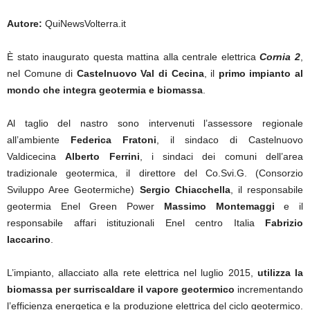
Autore:
QuiNewsVolterra.it
È stato inaugurato questa mattina alla centrale elettrica
Cornia 2
,
nel Comune di
Castelnuovo Val di Cecina
, il
primo impianto al
mondo che integra geotermia e biomassa
.
Al taglio del nastro sono intervenuti l’assessore regionale
all’ambiente
Federica Fratoni
, il sindaco di Castelnuovo
Valdicecina
Alberto Ferrini
, i sindaci dei comuni dell’area
tradizionale geotermica, il direttore del Co.Svi.G. (Consorzio
Sviluppo Aree Geotermiche)
Sergio Chiacchella
, il responsabile
geotermia Enel Green Power
Massimo Montemaggi
e il
responsabile affari istituzionali Enel centro Italia
Fabrizio
Iaccarino
.
L’impianto, allacciato alla rete elettrica nel luglio 2015,
utilizza la
biomassa per surriscaldare il vapore geotermico
incrementando
l’efficienza energetica e la produzione elettrica del ciclo geotermico.