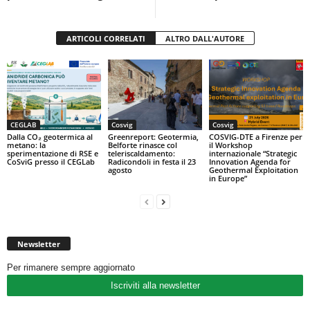
k
ARTICOLI CORRELATI
ALTRO DALL'AUTORE
CEGLAB
Cosvig
Cosvig
Dalla CO₂ geotermica al
Greenreport: Geotermia,
COSVIG-DTE a Firenze per
metano: la
Belforte rinasce col
il Workshop
sperimentazione di RSE e
teleriscaldamento:
internazionale “Strategic
CoSviG presso il CEGLab
Radicondoli in festa il 23
Innovation Agenda for
agosto
Geothermal Exploitation
in Europe”
Newsletter
Per rimanere sempre aggiornato
Iscriviti alla newsletter