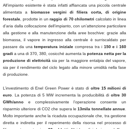
All’impianto esistente è stata infatti affiancata una piccola centrale
alimentata a
biomasse vergini di filiera corta, di origine
forestale
, prodotte in un
raggio di 70 chilometri
calcolato in linea
d’aria dalla collocazione dell’impianto, con un’attenzione particolare
alla gestione e alla manutenzione della aree boschive: grazie alla
biomassa, il vapore in ingresso alla centrale è surriscaldato per
passare da una
temperatura iniziale
compresa tra i
150 e i 160
gradi
a una di 370, 380, cosicché aumenta la
potenza netta per la
produzione di elettricità
sia per la maggiore entalpia del vapore,
sia per il rendimento del ciclo legato alla minore umidità nella fase
di produzione.
L’investimento di Enel Green Power è stato di
oltre 15 milioni di
euro
. La potenza di 5 MW incrementa la producibilità di
oltre 30
GWh/anno
e complessivamente l’operazione consente un
risparmio ulteriore di CO2 che supera le
13mila tonnellate annue
.
Molto importante anche la ricaduta occupazionale che, tra gestione
diretta e indiretta per il reperimento della risorsa nel processo di