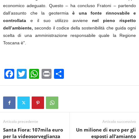
economico adeguato. Questo – ha concluso Fratoni – partendo
dall’assunto che la geotermia
è una fonte rinnovabile e
controllata
e il suo utilizzo avviene
nel pieno rispetto
dell’ambiente,
secondo il codice della sostenibilità che guida ogni
scelta di una amministrazione responsabile quale la Regione
Toscana è".
F
T
W
Pr
C
a
wi
h
in
o
c
tt
at
t
n
e
er
s
di
b
A
vi
o
p
di
Articolo precedente
Articolo successivo
Santa Fiora: 107mila euro
​Un milione di euro per gli
o
p
per la videosorveglianza
esposti all’amianto