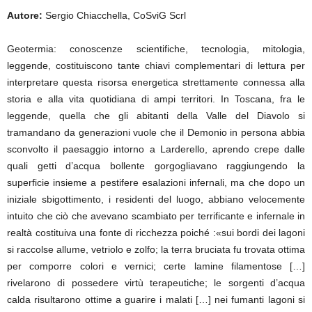
Autore:
Sergio Chiacchella, CoSviG Scrl
Geotermia: conoscenze scientifiche, tecnologia, mitologia,
leggende, costituiscono tante chiavi complementari di lettura per
interpretare questa risorsa energetica strettamente connessa alla
storia e alla vita quotidiana di ampi territori. In Toscana, fra le
leggende, quella che gli abitanti della Valle del Diavolo si
tramandano da generazioni vuole che il Demonio in persona abbia
sconvolto il paesaggio intorno a Larderello, aprendo crepe dalle
quali getti d’acqua bollente gorgogliavano raggiungendo la
superficie insieme a pestifere esalazioni infernali, ma che dopo un
iniziale sbigottimento, i residenti del luogo, abbiano velocemente
intuito che ciò che avevano scambiato per terrificante e infernale in
realtà costituiva una fonte di ricchezza poiché :«sui bordi dei lagoni
si raccolse allume, vetriolo e zolfo; la terra bruciata fu trovata ottima
per comporre colori e vernici; certe lamine filamentose […]
rivelarono di possedere virtù terapeutiche; le sorgenti d’acqua
calda risultarono ottime a guarire i malati […] nei fumanti lagoni si