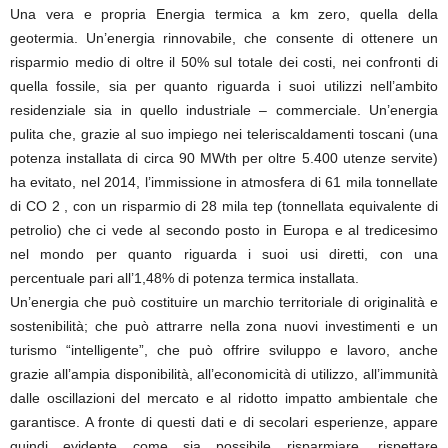
Una vera e propria Energia termica a km zero, quella della
geotermia. Un’energia rinnovabile, che consente di ottenere un
risparmio medio di oltre il 50% sul totale dei costi, nei confronti di
quella fossile, sia per quanto riguarda i suoi utilizzi nell’ambito
residenziale sia in quello industriale – commerciale. Un’energia
pulita che, grazie al suo impiego nei teleriscaldamenti toscani (una
potenza installata di circa 90 MWth per oltre 5.400 utenze servite)
ha evitato, nel 2014, l’immissione in atmosfera di 61 mila tonnellate
di CO 2 , con un risparmio di 28 mila tep (tonnellata equivalente di
petrolio) che ci vede al secondo posto in Europa e al tredicesimo
nel mondo per quanto riguarda i suoi usi diretti, con una
percentuale pari all’1,48% di potenza termica installata.
Un’energia che può costituire un marchio territoriale di originalità e
sostenibilità; che può attrarre nella zona nuovi investimenti e un
turismo “intelligente”, che può offrire sviluppo e lavoro, anche
grazie all’ampia disponibilità, all’economicità di utilizzo, all’immunità
dalle oscillazioni del mercato e al ridotto impatto ambientale che
garantisce. A fronte di questi dati e di secolari esperienze, appare
quindi evidente come sia possibile risparmiare, rispettare