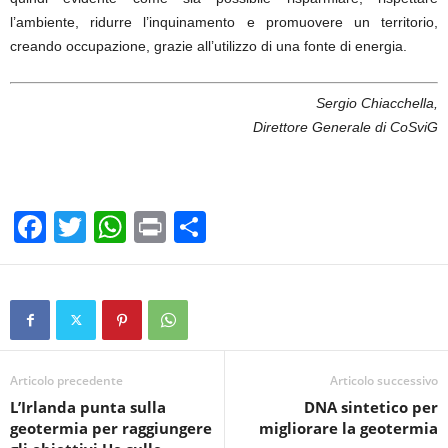
l’ambiente, ridurre l’inquinamento e promuovere un territorio,
creando occupazione, grazie all’utilizzo di una fonte di energia.
Sergio Chiacchella,
Direttore Generale di CoSviG
F
T
W
Pr
C
a
wi
h
in
o
c
tt
at
t
n
e
er
s
di
b
A
vi
o
p
di
Articolo precedente
Articolo successivo
L’Irlanda punta sulla
DNA sintetico per
o
p
geotermia per raggiungere
migliorare la geotermia