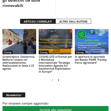
k
gli obiettivi Ue sulle
rinnovabili
ARTICOLI CORRELATI
ALTRO DALL'AUTORE
Cosvig
Cosvig
Cosvig
Greenreport: Geotermia,
COSVIG-DTE a Firenze per
In apertura lo sportello
Belforte rinasce col
il Workshop
del Bando PNRR “Facility
teleriscaldamento:
internazionale “Strategic
Parco Agrisolare”
Radicondoli in festa il 23
Innovation Agenda for
agosto
Geothermal Exploitation
in Europe”
Newsletter
Per rimanere sempre aggiornato
Iscriviti alla newsletter