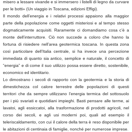
misero a lessare vivande e si immersero i listelli di legno da curvare
per le botti» (Un viaggio in Toscana, edizioni Effigi).
Il mondo dell’energia e i relativi processi appaiono alla maggior
parte della popolazione come oggetti misteriosi e al tempo stesso
dogmaticamente acquisiti. Raramente ci domandiamo cosa c’è a
monte dell’interruttore. Ciò non succede a coloro che hanno la
fortuna di risiedere nell’area geotermica toscana. In questa zona
così particolare dell’Italia centrale, si ha invece una percezione
immediata di quanto sia antico, semplice e naturale, il concetto di
“energia” e di come il suo utilizzo possa essere diretto, sostenibile,
economico ed identitario.
Lo dimostrano i secoli di rapporto con la geotermia e la storia di
dimestichezza col calore terrestre delle popolazioni di questi
territori che da sempre utilizzano l’energia termica del sottosuolo
per i più svariati e quotidiani impieghi. Basti pensare alle terme, ai
lavatoi, agli essiccatoi, alla trasformazione di prodotti agricoli, nel
corso dei secoli, e agli usi moderni poi, quali ad esempio il
teleriscaldamento, con cui il calore della terra è reso disponibile per
le abitazioni di centinaia di famiglie, nonché per numerose imprese.