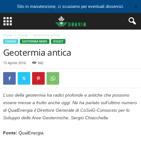
✕
Sito in manutenzione, ci scusiamo per eventuali disservizi.
Home
Cosvig
Geotermia antica
COSVIG
GEOTERMIA NEWS
DIGEST
Geotermia antica
15 Aprile 2016
942
L’uso della geotermia ha radici profonde e antiche che possono
essere messe a frutto anche oggi. Ne ha parlato sull’ultimo numero
di QualEnergia il Direttore Generale di CoSviG-Consorzio per lo
Sviluppo delle Aree Geotermiche, Sergio Chiacchella
Fonte:
QualEnergia