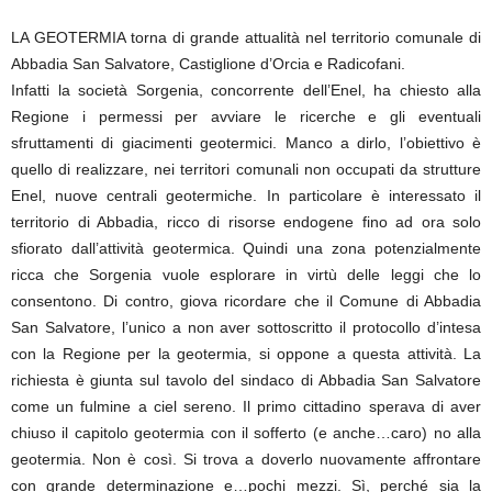
LA GEOTERMIA torna di grande attualità nel territorio comunale di
Abbadia San Salvatore, Castiglione d’Orcia e Radicofani.
Infatti la società Sorgenia, concorrente dell’Enel, ha chiesto alla
Regione i permessi per avviare le ricerche e gli eventuali
sfruttamenti di giacimenti geotermici. Manco a dirlo, l’obiettivo è
quello di realizzare, nei territori comunali non occupati da strutture
Enel, nuove centrali geotermiche. In particolare è interessato il
territorio di Abbadia, ricco di risorse endogene fino ad ora solo
sfiorato dall’attività geotermica. Quindi una zona potenzialmente
ricca che Sorgenia vuole esplorare in virtù delle leggi che lo
consentono. Di contro, giova ricordare che il Comune di Abbadia
San Salvatore, l’unico a non aver sottoscritto il protocollo d’intesa
con la Regione per la geotermia, si oppone a questa attività. La
richiesta è giunta sul tavolo del sindaco di Abbadia San Salvatore
come un fulmine a ciel sereno. Il primo cittadino sperava di aver
chiuso il capitolo geotermia con il sofferto (e anche…caro) no alla
geotermia. Non è così. Si trova a doverlo nuovamente affrontare
con grande determinazione e…pochi mezzi. Sì, perché sia la