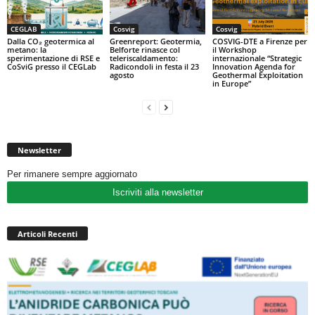
CEGLAB
Cosvig
Cosvig
Dalla CO₂ geotermica al
Greenreport: Geotermia,
COSVIG-DTE a Firenze per
metano: la
Belforte rinasce col
il Workshop
sperimentazione di RSE e
teleriscaldamento:
internazionale “Strategic
CoSviG presso il CEGLab
Radicondoli in festa il 23
Innovation Agenda for
agosto
Geothermal Exploitation
in Europe”
Newsletter
Per rimanere sempre aggiornato
Iscriviti alla newsletter
Articoli Recenti