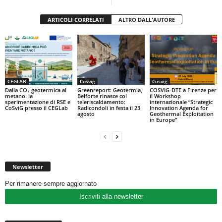
ARTICOLI CORRELATI
ALTRO DALL'AUTORE
CEGLAB
Cosvig
Cosvig
Dalla CO₂ geotermica al
Greenreport: Geotermia,
COSVIG-DTE a Firenze per
metano: la
Belforte rinasce col
il Workshop
sperimentazione di RSE e
teleriscaldamento:
internazionale “Strategic
CoSviG presso il CEGLab
Radicondoli in festa il 23
Innovation Agenda for
agosto
Geothermal Exploitation
in Europe”
Newsletter
Per rimanere sempre aggiornato
Iscriviti alla newsletter