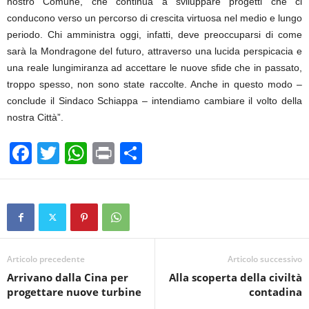
nostro Comune, che continua a sviluppare progetti che ci
conducono verso un percorso di crescita virtuosa nel medio e lungo
periodo. Chi amministra oggi, infatti, deve preoccuparsi di come
sarà la Mondragone del futuro, attraverso una lucida perspicacia e
una reale lungimiranza ad accettare le nuove sfide che in passato,
troppo spesso, non sono state raccolte. Anche in questo modo –
conclude il Sindaco Schiappa – intendiamo cambiare il volto della
nostra Città”.
F
T
W
Pr
C
a
wi
h
in
o
c
tt
at
t
n
e
er
s
di
b
A
vi
o
p
di
Articolo precedente
Articolo successivo
Arrivano dalla Cina per
Alla scoperta della civiltà
o
p
progettare nuove turbine
contadina
k