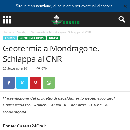
✕
Sito in manutenzione, ci scusiamo per eventuali disservizi.
Home
Cosvig
Geotermia a Mondragone. Schiappa al CNR
COSVIG
GEOTERMIA NEWS
DIGEST
Geotermia a Mondragone.
Schiappa al CNR
27 Settembre 2014
870
Presentazione del progetto di riscaldamento geotermico degli
Edifici scolastici “Adelchi Fantini” e “Leonardo Da Vinci” di
Mondragone
Fonte:
Caserta24Ore.it