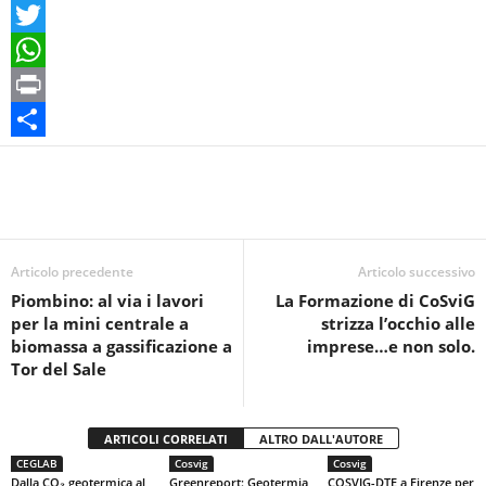
F
a
T
c
w
W
e
i
h
P
b
t
a
r
C
o
t
t
i
o
o
e
s
n
n
k
r
A
t
d
Articolo precedente
Articolo successivo
p
i
Piombino: al via i lavori
La Formazione di CoSviG
per la mini centrale a
strizza l’occhio alle
p
v
biomassa a gassificazione a
imprese…e non solo.
i
Tor del Sale
d
i
ARTICOLI CORRELATI
ALTRO DALL'AUTORE
CEGLAB
Cosvig
Cosvig
Dalla CO₂ geotermica al
Greenreport: Geotermia,
COSVIG-DTE a Firenze per