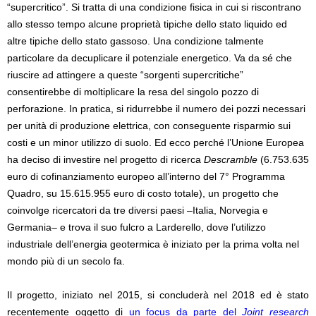
“supercritico”. Si tratta di una condizione fisica in cui si riscontrano
allo stesso tempo alcune proprietà tipiche dello stato liquido ed
altre tipiche dello stato gassoso. Una condizione talmente
particolare da decuplicare il potenziale energetico. Va da sé che
riuscire ad attingere a queste “sorgenti supercritiche”
consentirebbe di moltiplicare la resa del singolo pozzo di
perforazione. In pratica, si ridurrebbe il numero dei pozzi necessari
per unità di produzione elettrica, con conseguente risparmio sui
costi e un minor utilizzo di suolo. Ed ecco perché
l’Unione Europea
ha deciso di investire nel progetto di ricerca
Descramble
(6.753.635
euro di cofinanziamento europeo all’interno del 7° Programma
Quadro, su 15.615.955 euro di costo totale), un progetto che
coinvolge ricercatori da tre diversi paesi –Italia, Norvegia e
Germania– e trova il suo fulcro a Larderello, dove l’utilizzo
industriale dell’energia geotermica è iniziato per la prima volta nel
mondo più di un secolo fa.
Il progetto, iniziato nel 2015, si concluderà nel 2018 ed è stato
recentemente oggetto di
un focus da parte del
Joint research