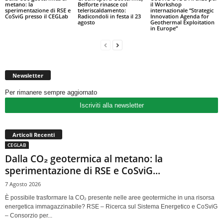
metano: la
Belforte rinasce col
il Workshop
sperimentazione di RSE e
teleriscaldamento:
internazionale “Strategic
CoSviG presso il CEGLab
Radicondoli in festa il 23
Innovation Agenda for
agosto
Geothermal Exploitation
in Europe”
Newsletter
Per rimanere sempre aggiornato
Iscriviti alla newsletter
Articoli Recenti
CEGLAB
Dalla CO₂ geotermica al metano: la
sperimentazione di RSE e CoSviG...
7 Agosto 2026
È possibile trasformare la CO₂ presente nelle aree geotermiche in una risorsa
energetica immagazzinabile? RSE – Ricerca sul Sistema Energetico e CoSviG
– Consorzio per...