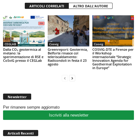
ARTICOLI CORRELATI
ALTRO DALL'AUTORE
CEGLAB
Cosvig
Cosvig
Dalla CO₂ geotermica al
Greenreport: Geotermia,
COSVIG-DTE a Firenze per
metano: la
Belforte rinasce col
il Workshop
sperimentazione di RSE e
teleriscaldamento:
internazionale “Strategic
CoSviG presso il CEGLab
Radicondoli in festa il 23
Innovation Agenda for
agosto
Geothermal Exploitation
in Europe”
Newsletter
Per rimanere sempre aggiornato
Iscriviti alla newsletter
Articoli Recenti