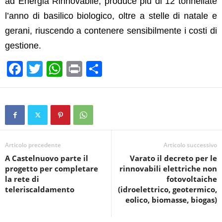
ad Energia Rinnovabile, produce più di 12 tonnellate
l’anno di basilico biologico, oltre a stelle di natale e
gerani, riuscendo a contenere sensibilmente i costi di
gestione.
F
T
W
Pr
C
a
wi
h
in
o
c
tt
at
t
n
e
er
s
di
b
A
vi
o
p
di
Articolo precedente
Articolo successivo
A Castelnuovo parte il
Varato il decreto per le
o
p
progetto per completare
rinnovabili elettriche non
k
la rete di
fotovoltaiche
teleriscaldamento
(idroelettrico, geotermico,
eolico, biomasse, biogas)