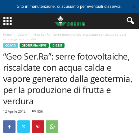
✕
Sito in manutenzione, ci scusiamo per eventuali disservizi.
Home
Cosvig
“Geo Ser.Ra”: serre fotovoltaiche, riscaldate con acqua calda e
vapore generato dalla...
COSVIG
GEOTERMIA NEWS
DIGEST
“Geo Ser.Ra”: serre fotovoltaiche,
riscaldate con acqua calda e
vapore generato dalla geotermia,
per la produzione di frutta e
verdura
12 Aprile 2012
856