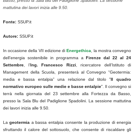
Basso, presso la Sala Blu del Padiglione Spadolini. La sessione
mattutina dei lavori inizia alle 9.50.
Fonte:
SSUP.it
Autore:
SSUP.it
In occasione della VII edizione di
Energethica
, la mostra convegno
dell’energia sostenibile in programma a
Firenze dal 22 al 24
Settembre
, l’
Ing. Francesco Rizzi
, ricercatore dell’Istituto di
Management della Scuola, presenterà al Convegno “Geotermia:
media e bassa entalpia” una relazione dal titolo "
Il quadro
normativo europeo sulle medie e basse entalpie
". Il convegno si
terrà nella giornata del 23 settembre alla Fortezza da Basso,
presso la Sala Blu del Padiglione Spadolini. La sessione mattutina
dei lavori inizia alle 9.50.
La
geotermia
a bassa entalpia consente la produzione di energia
sfruttando il calore del sottosuolo, che consente di riscaldare gli