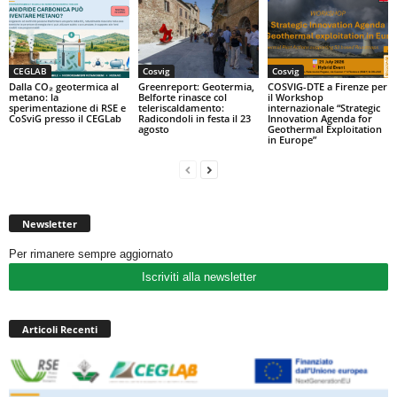
CEGLAB
Cosvig
Cosvig
Dalla CO₂ geotermica al
Greenreport: Geotermia,
COSVIG-DTE a Firenze per
metano: la
Belforte rinasce col
il Workshop
sperimentazione di RSE e
teleriscaldamento:
internazionale “Strategic
CoSviG presso il CEGLab
Radicondoli in festa il 23
Innovation Agenda for
agosto
Geothermal Exploitation
in Europe”
Newsletter
Per rimanere sempre aggiornato
Iscriviti alla newsletter
Articoli Recenti