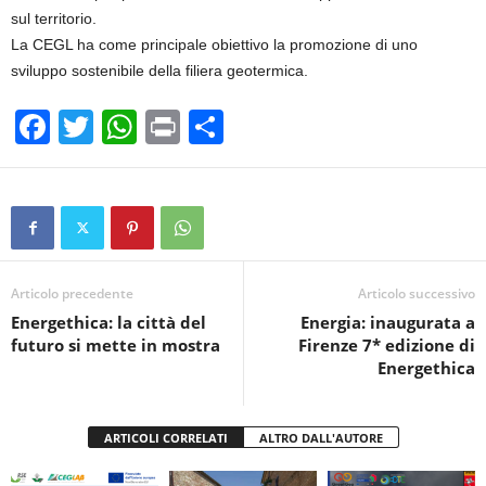
sul territorio.
La CEGL ha come principale obiettivo la promozione di uno
sviluppo sostenibile della filiera geotermica.
F
T
W
Pr
C
a
wi
h
in
o
c
tt
at
t
n
e
er
s
di
b
A
vi
o
p
di
Articolo precedente
Articolo successivo
Energethica: la città del
Energia: inaugurata a
o
p
futuro si mette in mostra
Firenze 7* edizione di
k
Energethica
ARTICOLI CORRELATI
ALTRO DALL'AUTORE