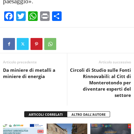
paesaggio».
F
T
W
Pr
C
a
wi
h
in
o
c
tt
at
t
n
e
er
s
di
b
A
vi
o
p
di
Articolo precedente
Articolo successivo
Da miniere di metalli a
Circoli di Studio sulle Fonti
o
p
miniere di energia
Rinnovabili: al Citt di
k
Monterotondo per
diventare esperti del
settore
ARTICOLI CORRELATI
ALTRO DALL'AUTORE