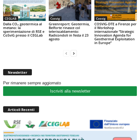
CEGLAB
Cosvig
Cosvig
Dalla CO₂ geotermica al
Greenreport: Geotermia,
COSVIG-DTE a Firenze per
metano: la
Belforte rinasce col
il Workshop
sperimentazione di RSE e
teleriscaldamento:
internazionale “Strategic
CoSviG presso il CEGLab
Radicondoli in festa il 23
Innovation Agenda for
agosto
Geothermal Exploitation
in Europe”
Newsletter
Per rimanere sempre aggiornato
Iscriviti alla newsletter
Articoli Recenti