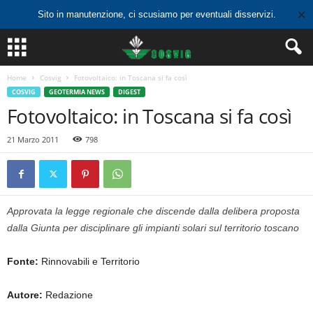
✕
Sito in manutenzione, ci scusiamo per eventuali disservizi.
Home
Cosvig
Fotovoltaico: in Toscana si fa così
COSVIG
GEOTERMIA NEWS
DIGEST
Fotovoltaico: in Toscana si fa così
21 Marzo 2011
798
Approvata la legge regionale che discende dalla delibera proposta
dalla Giunta per disciplinare gli impianti solari sul territorio toscano
Fonte:
Rinnovabili e Territorio
Autore:
Redazione