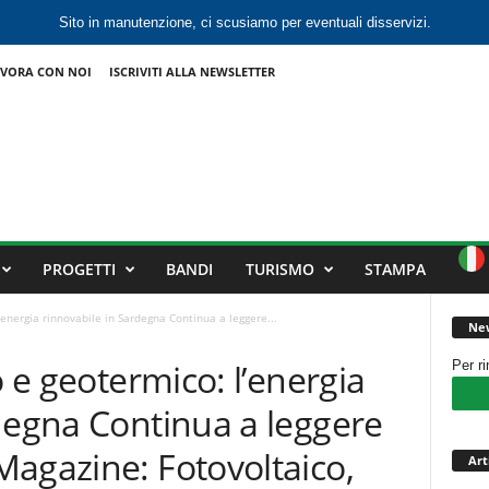
Sito in manutenzione, ci scusiamo per eventuali disservizi.
VORA CON NOI
ISCRIVITI ALLA NEWSLETTER
PROGETTI
BANDI
TURISMO
STAMPA
’energia rinnovabile in Sardegna Continua a leggere...
New
o e geotermico: l’energia
Per r
degna Continua a leggere
agazine: Fotovoltaico,
Art