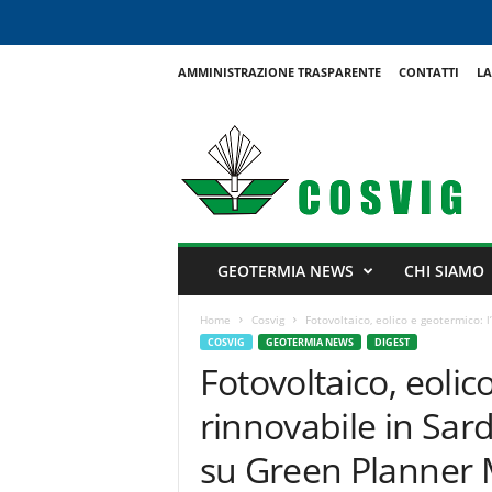
AMMINISTRAZIONE TRASPARENTE
CONTATTI
LA
C
o
s
v
i
g
GEOTERMIA NEWS
CHI SIAMO
Home
Cosvig
Fotovoltaico, eolico e geotermico: l
COSVIG
GEOTERMIA NEWS
DIGEST
Fotovoltaico, eolic
rinnovabile in Sar
su Green Planner M