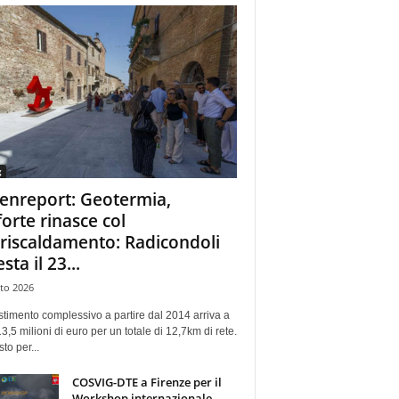
g
enreport: Geotermia,
forte rinasce col
eriscaldamento: Radicondoli
esta il 23...
to 2026
stimento complessivo a partire dal 2014 arriva a
13,5 milioni di euro per un totale di 12,7km di rete.
sto per...
COSVIG-DTE a Firenze per il
Workshop internazionale