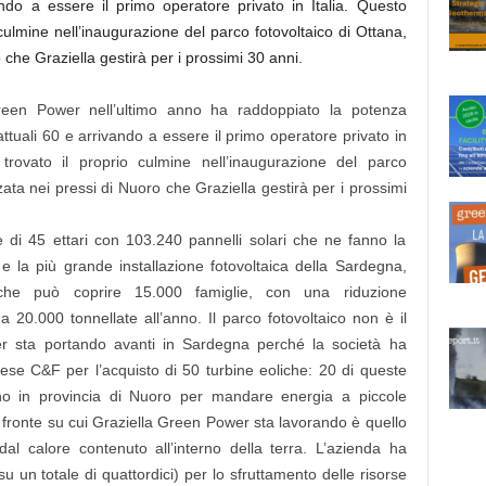
ndo a essere il primo operatore privato in Italia. Questo
 culmine nell’inaugurazione del parco fotovoltaico di Ottana,
 che Graziella gestirà per i prossimi 30 anni.
 Green Power nell’ultimo anno ha raddoppiato la potenza
ttuali 60 e arrivando a essere il primo operatore privato in
trovato il proprio culmine nell’inaugurazione del parco
zata nei pressi di Nuoro che Graziella gestirà per i prossimi
e di 45 ettari con 103.240 pannelli solari che ne fanno la
 e la più grande installazione fotovoltaica della Sardegna,
 che può coprire 15.000 famiglie, con una riduzione
a 20.000 tonnellate all’anno. Il parco fotovoltaico non è il
r sta portando avanti in Sardegna perché la società ha
ndese C&F per l’acquisto di 50 turbine eoliche: 20 di queste
nno in provincia di Nuoro per mandare energia a piccole
o fronte su cui Graziella Green Power sta lavorando è quello
dal calore contenuto all’interno della terra. L’azienda ha
u un totale di quattordici) per lo sfruttamento delle risorse