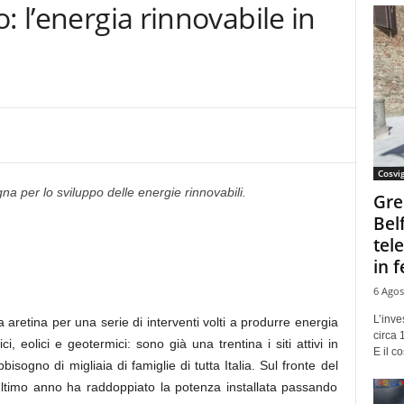
: l’energia rinnovabile in
Cosvi
 per lo sviluppo delle energie rinnovabili.
Gre
Bel
tel
in f
6 Agos
L’inve
nda aretina per una serie di interventi volti a produrre energia
circa 
ci, eolici e geotermici: sono già una trentina i siti attivi in
E il co
sogno di migliaia di famiglie di tutta Italia. Sul fronte del
’ultimo anno ha raddoppiato la potenza installata passando