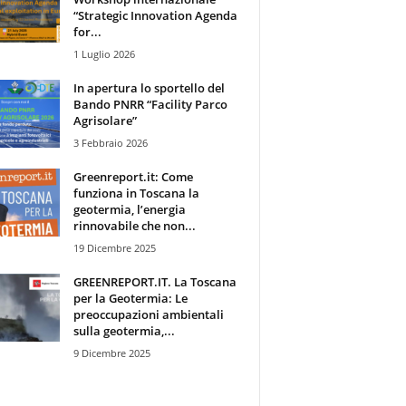
“Strategic Innovation Agenda
for...
1 Luglio 2026
In apertura lo sportello del
Bando PNRR “Facility Parco
Agrisolare”
3 Febbraio 2026
Greenreport.it: Come
funziona in Toscana la
geotermia, l’energia
rinnovabile che non...
19 Dicembre 2025
GREENREPORT.IT. La Toscana
per la Geotermia: Le
preoccupazioni ambientali
sulla geotermia,...
9 Dicembre 2025