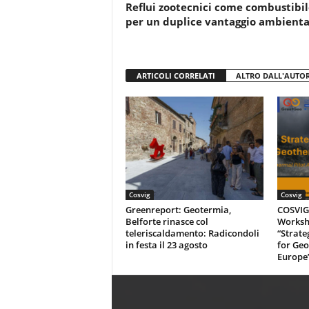
o
p
Reflui zootecnici come combustibil
k
per un duplice vantaggio ambienta
ARTICOLI CORRELATI
ALTRO DALL'AUTO
Cosvig
Cosvig
Greenreport: Geotermia,
COSVIG-
Belforte rinasce col
Worksh
teleriscaldamento: Radicondoli
“Strate
in festa il 23 agosto
for Geo
Europe