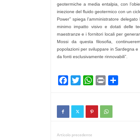
geotermiche a media entalpia, con l’obiet
iniezione del fluido geotermico con un cicl
Power” spiega l’amministratore delegato I
minimo impatto visivo e dotati delle tecn
maestranze e i fornitori locali per generar
Mossi da questa filosofia, continuere
popolazioni per sviluppare in Sardegna e ne
da fonti esclusivamente rinnovabili”.
F
T
W
Pr
C
a
wi
h
in
o
c
tt
at
t
n
e
er
s
di
b
A
vi
o
p
di
Articolo precedente