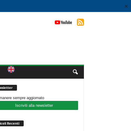
✕
sletter
imanere sempre aggiornato
Iscriviti alla newsletter
icoli Recenti