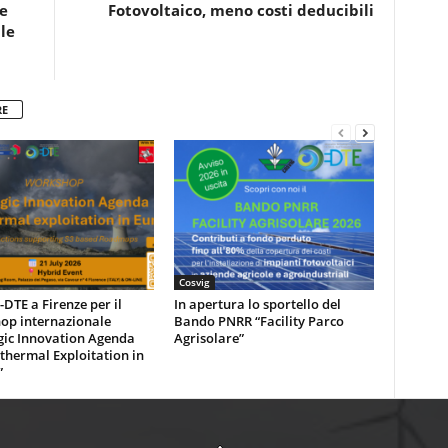
e
Fotovoltaico, meno costi deducibili
le
RE
Cosvig
DTE a Firenze per il
In apertura lo sportello del
op internazionale
Bando PNRR “Facility Parco
gic Innovation Agenda
Agrisolare”
thermal Exploitation in
”