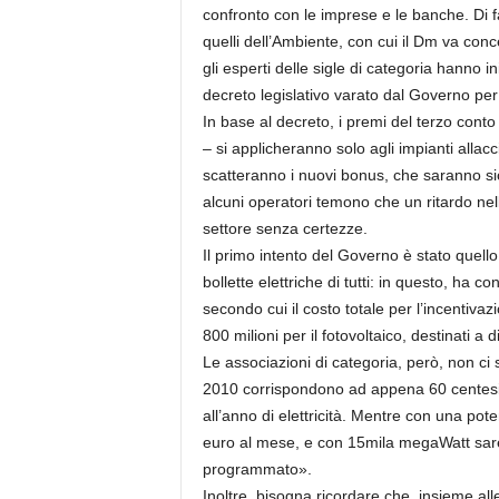
confronto con le imprese e le banche. Di fa
quelli dell’Ambiente, con cui il Dm va conc
gli esperti delle sigle di categoria hanno iniz
decreto legislativo varato dal Governo per 
In base al decreto, i premi del terzo conto
– si applicheranno solo agli impianti allacc
scatteranno i nuovi bonus, che saranno sic
alcuni operatori temono che un ritardo nel
settore senza certezze.
Il primo intento del Governo è stato quello 
bollette elettriche di tutti: in questo, ha c
secondo cui il costo totale per l’incentivazi
800 milioni per il fotovoltaico, destinati a 
Le associazioni di categoria, però, non ci 
2010 corrispondono ad appena 60 centesi
all’anno di elettricità. Mentre con una pot
euro al mese, e con 15mila megaWatt sarebb
programmato».
Inoltre, bisogna ricordare che, insieme alle