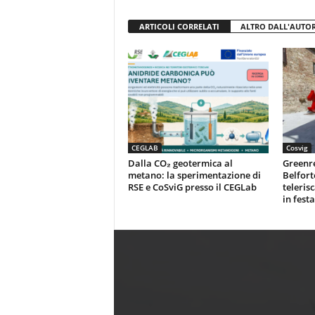
ARTICOLI CORRELATI
ALTRO DALL'AUTO
CEGLAB
Cosvig
Dalla CO₂ geotermica al
Greenr
metano: la sperimentazione di
Belfort
RSE e CoSviG presso il CEGLab
teleris
in festa