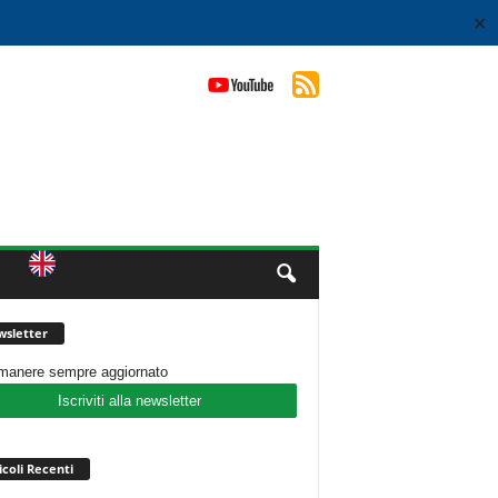
✕
sletter
imanere sempre aggiornato
Iscriviti alla newsletter
icoli Recenti