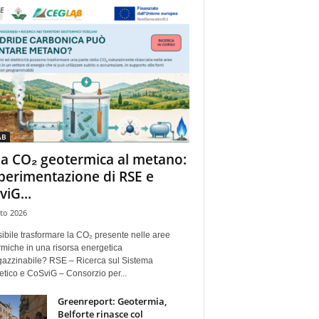
AB
la CO₂ geotermica al metano:
sperimentazione di RSE e
viG...
to 2026
ibile trasformare la CO₂ presente nelle aree
miche in una risorsa energetica
azzinabile? RSE – Ricerca sul Sistema
tico e CoSviG – Consorzio per...
Greenreport: Geotermia,
Belforte rinasce col