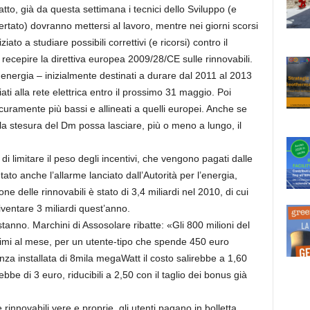
tto, già da questa settimana i tecnici dello Sviluppo (e
ertato) dovranno mettersi al lavoro, mentre nei giorni scorsi
iato a studiare possibili correttivi (e ricorsi) contro il
recepire la direttiva europea 2009/28/CE sulle rinnovabili.
 energia – inizialmente destinati a durare dal 2011 al 2013
iati alla rete elettrica entro il prossimo 31 maggio. Poi
uramente più bassi e allineati a quelli europei. Anche se
la stesura del Dm possa lasciare, più o meno a lungo, il
di limitare il peso degli incentivi, che vengono pagati dalle
ontato anche l’allarme lanciato dall’Autorità per l’energia,
one delle rinnovabili è stato di 3,4 miliardi nel 2010, di cui
diventare 3 miliardi quest’anno.
stanno. Marchini di Assosolare ribatte: «Gli 800 milioni del
mi al mese, per un utente-tipo che spende 450 euro
enza installata di 8mila megaWatt il costo salirebbe a 1,60
e di 3 euro, riducibili a 2,50 con il taglio dei bonus già
 rinnovabili vere e proprie, gli utenti pagano in bolletta