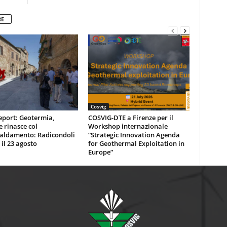
RE
Cosvig
eport: Geotermia,
COSVIG-DTE a Firenze per il
e rinasce col
Workshop internazionale
caldamento: Radicondoli
“Strategic Innovation Agenda
 il 23 agosto
for Geothermal Exploitation in
Europe”