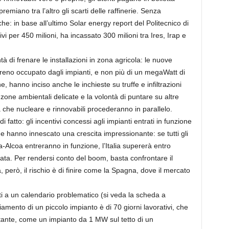
remiano tra l’altro gli scarti delle raffinerie. Senza
he: in base all’ultimo Solar energy report del Politecnico di
ivi per 450 milioni, ha incassato 300 milioni tra Ires, Irap e
à di frenare le installazioni in zona agricola: le nuove
eno occupato dagli impianti, e non più di un megaWatt di
, hanno inciso anche le inchieste su truffe e infiltrazioni
 zone ambientali delicate e la volontà di puntare su altre
a che nucleare e rinnovabili procederanno in parallelo.
 fatto: gli incentivi concessi agli impianti entrati in funzione
e hanno innescato una crescita impressionante: se tutti gli
va-Alcoa entreranno in funzione, l’Italia supererà entro
ata. Per rendersi conto del boom, basta confrontare il
però, il rischio è di finire come la Spagna, dove il mercato
anti a un calendario problematico (si veda la scheda a
ciamento di un piccolo impianto è di 70 giorni lavorativi, che
tante, come un impianto da 1 MW sul tetto di un