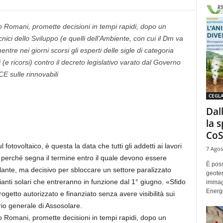
o Romani, promette decisioni in tempi rapidi, dopo un
nici dello Sviluppo (e quelli dell’Ambiente, con cui il Dm va
tre nei giorni scorsi gli esperti delle sigle di categoria
i (e ricorsi) contro il decreto legislativo varato dal Governo
E sulle rinnovabili
CEGL
Dal
la 
CoS
 fotovoltaico, è questa la data che tutti gli addetti ai lavori
7 Agos
, perché segna il termine entro il quale devono essere
È poss
colante, ma decisivo per sbloccare un settore paralizzato
geoter
pianti solari che entreranno in funzione dal 1° giugno. «Sfido
immag
Energe
ogetto autorizzato e finanziato senza avere visibilità sui
rio generale di Assosolare.
o Romani, promette decisioni in tempi rapidi, dopo un