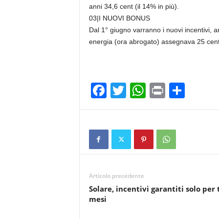
anni 34,6 cent (il 14% in più).
03|I NUOVI BONUS
Dal 1° giugno varranno i nuovi incentivi, a
energia (ora abrogato) assegnava 25 cent a
F
T
W
Pr
C
a
wi
h
in
o
c
tt
at
t
n
e
er
s
di
b
A
vi
o
p
di
Articolo precedente
o
p
Solare, incentivi garantiti solo per 
k
mesi