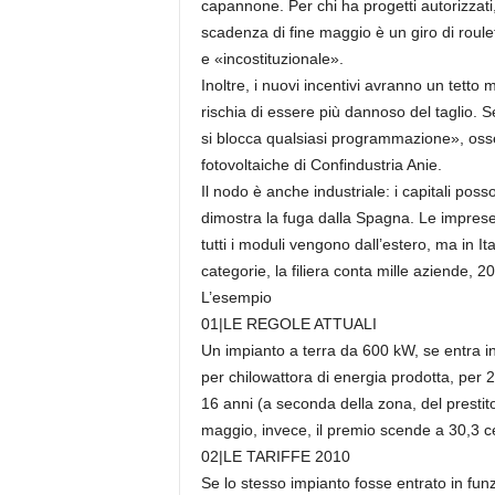
capannone. Per chi ha progetti autorizzati, 
scadenza di fine maggio è un giro di roulet
e «incostituzionale».
Inoltre, i nuovi incentivi avranno un tett
rischia di essere più dannoso del taglio. S
si blocca qualsiasi programmazione», osser
fotovoltaiche di Confindustria Anie.
Il nodo è anche industriale: i capitali pos
dimostra la fuga dalla Spagna. Le impres
tutti i moduli vengono dall’estero, ma in I
categorie, la filiera conta mille aziende, 20m
L’esempio
01|LE REGOLE ATTUALI
Un impianto a terra da 600 kW, se entra in 
per chilowattora di energia prodotta, per 
16 anni (a seconda della zona, del prestito 
maggio, invece, il premio scende a 30,3 c
02|LE TARIFFE 2010
Se lo stesso impianto fosse entrato in fu