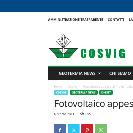
AMMINISTRAZIONE TRASPARENTE
CONTATTI
LA
C
o
s
v
i
g
GEOTERMIA NEWS
CHI SIAMO
Home
Cosvig
Fotovoltaico appeso al filo dei bon
COSVIG
GEOTERMIA NEWS
DIGEST
Fotovoltaico appeso
6 Marzo 2011
895