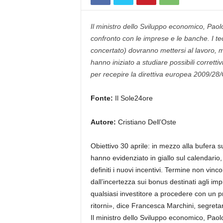
Il ministro dello Sviluppo economico, Paol
confronto con le imprese e le banche. I tec
concertato) dovranno mettersi al lavoro, men
hanno iniziato a studiare possibili correttiv
per recepire la direttiva europea 2009/28/C
Fonte:
Il Sole24ore
Autore:
Cristiano Dell’Oste
Obiettivo 30 aprile: in mezzo alla bufera sul
hanno evidenziato in giallo sul calendario
definiti i nuovi incentivi. Termine non vin
dall’incertezza sui bonus destinati agli im
qualsiasi investitore a procedere con un pr
ritorni», dice Francesca Marchini, segreta
Il ministro dello Sviluppo economico, Paol