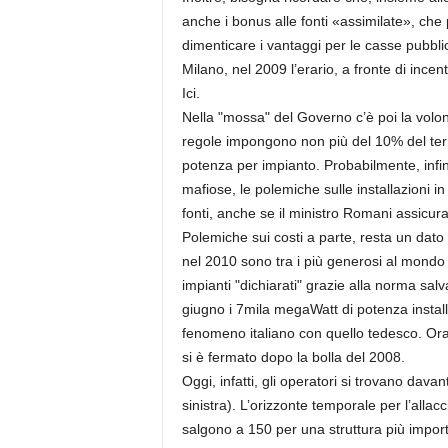
anche i bonus alle fonti «assimilate», che p
dimenticare i vantaggi per le casse pubblic
Milano, nel 2009 l’erario, a fronte di incent
Ici.
Nella "mossa" del Governo c’è poi la volont
regole impongono non più del 10% del terr
potenza per impianto. Probabilmente, infine
mafiose, le polemiche sulle installazioni in
fonti, anche se il ministro Romani assicur
Polemiche sui costi a parte, resta un dato di
nel 2010 sono tra i più generosi al mondo 
impianti "dichiarati" grazie alla norma sal
giugno i 7mila megaWatt di potenza install
fenomeno italiano con quello tedesco. Ora, 
si è fermato dopo la bolla del 2008.
Oggi, infatti, gli operatori si trovano dav
sinistra). L’orizzonte temporale per l’allac
salgono a 150 per una struttura più impor