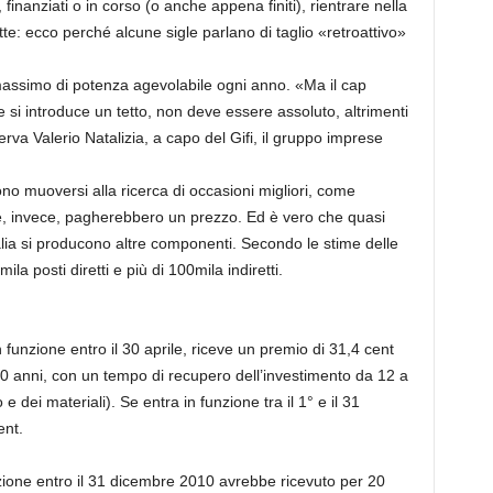
finanziati o in corso (o anche appena finiti), rientrare nella
te: ecco perché alcune sigle parlano di taglio «retroattivo»
o massimo di potenza agevolabile ogni anno. «Ma il cap
e si introduce un tetto, non deve essere assoluto, altrimenti
va Valerio Natalizia, a capo del Gifi, il gruppo imprese
sono muoversi alla ricerca di occasioni migliori, come
e, invece, pagherebbero un prezzo. Ed è vero che quasi
talia si producono altre componenti. Secondo le stime delle
ila posti diretti e più di 100mila indiretti.
funzione entro il 30 aprile, riceve un premio di 31,4 cent
20 anni, con un tempo di recupero dell’investimento da 12 a
e dei materiali). Se entra in funzione tra il 1° e il 31
ent.
nzione entro il 31 dicembre 2010 avrebbe ricevuto per 20