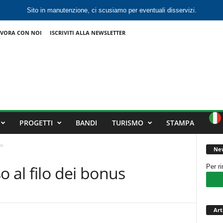
Sito in manutenzione, ci scusiamo per eventuali disservizi.
VORA CON NOI
ISCRIVITI ALLA NEWSLETTER
PROGETTI
BANDI
TURISMO
STAMPA
us
New
 al filo dei bonus
Per r
Art