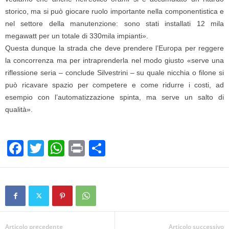
storico, ma si può giocare ruolo importante nella componentistica e
nel settore della manutenzione: sono stati installati 12 mila
megawatt per un totale di 330mila impianti».
Questa dunque la strada che deve prendere l’Europa per reggere
la concorrenza ma per intraprenderla nel modo giusto «serve una
riflessione seria – conclude Silvestrini – su quale nicchia o filone si
può ricavare spazio per competere e come ridurre i costi, ad
esempio con l’automatizzazione spinta, ma serve un salto di
qualità».
F
T
W
Pr
C
a
wi
h
in
o
c
tt
at
t
n
e
er
s
di
b
A
vi
Articolo precedente
Articolo successivo