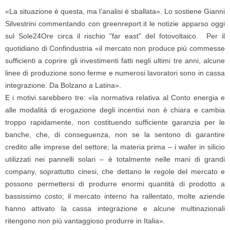
«La situazione è questa, ma l’analisi è sballata». Lo sostiene Gianni
Silvestrini commentando con greenreport.it le notizie apparso oggi
sul Sole24Ore circa il rischio "far east" del fotovoltaico. Per il
quotidiano di Confindustria «il mercato non produce più commesse
sufficienti a coprire gli investimenti fatti negli ultimi tre anni, alcune
linee di produzione sono ferme e numerosi lavoratori sono in cassa
integrazione. Da Bolzano a Latina».
E i motivi sarebbero tre: «la normativa relativa al Conto energia e
alle modalità di erogazione degli incentivi non è chiara e cambia
troppo rapidamente, non costituendo sufficiente garanzia per le
banche, che, di conseguenza, non se la sentono di garantire
credito alle imprese del settore; la materia prima – i wafer in silicio
utilizzati nei pannelli solari – è totalmente nelle mani di grandi
company, soprattutto cinesi, che dettano le regole del mercato e
possono permettersi di produrre enormi quantità di prodotto a
bassissimo costo; il mercato interno ha rallentato, molte aziende
hanno attivato la cassa integrazione e alcune multinazionali
ritengono non più vantaggioso produrre in Italia».