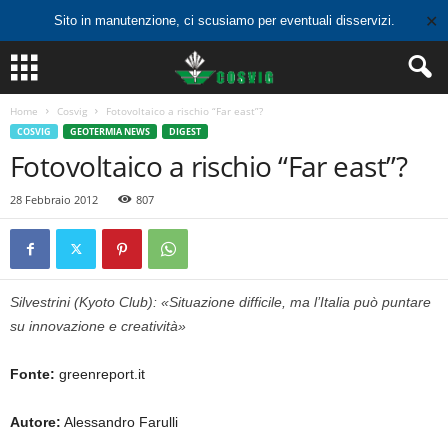
✕
Sito in manutenzione, ci scusiamo per eventuali disservizi.
Home
Cosvig
Fotovoltaico a rischio “Far east”?
COSVIG
GEOTERMIA NEWS
DIGEST
Fotovoltaico a rischio “Far east”?
28 Febbraio 2012
807
Silvestrini (Kyoto Club): «Situazione difficile, ma l’Italia può puntare
su innovazione e creatività»
Fonte:
greenreport.it
Autore:
Alessandro Farulli