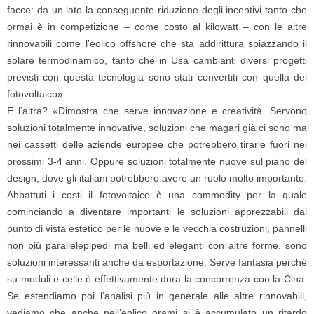
facce: da un lato la conseguente riduzione degli incentivi tanto che
ormai è in competizione – come costo al kilowatt – con le altre
rinnovabili come l’eolico offshore che sta addirittura spiazzando il
solare termodinamico, tanto che in Usa cambianti diversi progetti
previsti con questa tecnologia sono stati convertiti con quella del
fotovoltaico».
E l’altra? «Dimostra che serve innovazione e creatività. Servono
soluzioni totalmente innovative, soluzioni che magari già ci sono ma
nei cassetti delle aziende europee che potrebbero tirarle fuori nei
prossimi 3-4 anni. Oppure soluzioni totalmente nuove sul piano del
design, dove gli italiani potrebbero avere un ruolo molto importante.
Abbattuti i costi il fotovoltaico è una commodity per la quale
cominciando a diventare importanti le soluzioni apprezzabili dal
punto di vista estetico per le nuove e le vecchia costruzioni, pannelli
non più parallelepipedi ma belli ed eleganti con altre forme, sono
soluzioni interessanti anche da esportazione. Serve fantasia perché
su moduli e celle è effettivamente dura la concorrenza con la Cina.
Se estendiamo poi l’analisi più in generale alle altre rinnovabili,
vediamo che anche nell’eolico orami si è accumulato un ritardo