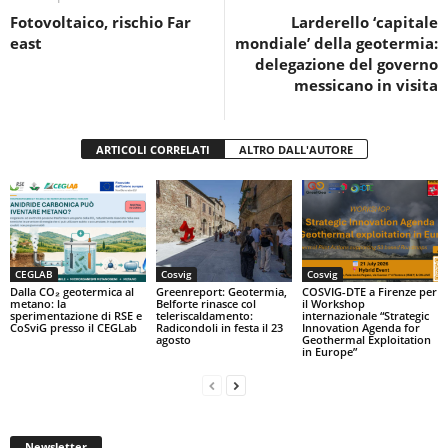
o
p
di
Fotovoltaico, rischio Far
Larderello ‘capitale
o
p
east
mondiale’ della geotermia:
k
delegazione del governo
messicano in visita
ARTICOLI CORRELATI
ALTRO DALL'AUTORE
CEGLAB
Cosvig
Cosvig
Dalla CO₂ geotermica al
Greenreport: Geotermia,
COSVIG-DTE a Firenze per
metano: la
Belforte rinasce col
il Workshop
sperimentazione di RSE e
teleriscaldamento:
internazionale “Strategic
CoSviG presso il CEGLab
Radicondoli in festa il 23
Innovation Agenda for
agosto
Geothermal Exploitation
in Europe”
Newsletter