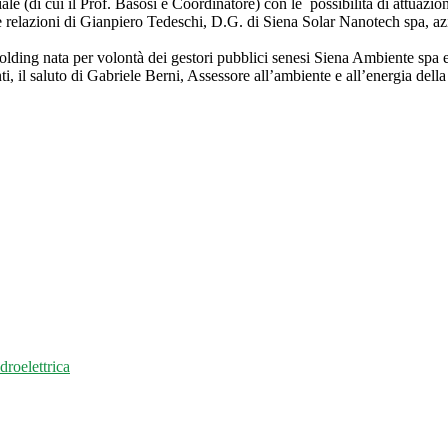
ale (di cui il Prof. Basosi è Coordinatore) con le possibilità di attuazio
 le relazioni di Gianpiero Tedeschi, D.G. di Siena Solar Nanotech spa, a
holding nata per volontà dei gestori pubblici senesi Siena Ambiente spa e
ti, il saluto di Gabriele Berni, Assessore all’ambiente e all’energia della
droelettrica