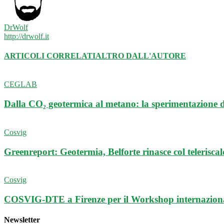
DrWolf
http://drwolf.it
ARTICOLI CORRELATI
ALTRO DALL'AUTORE
CEGLAB
Dalla CO₂ geotermica al metano: la sperimentazione
Cosvig
Greenreport: Geotermia, Belforte rinasce col telerisca
Cosvig
COSVIG-DTE a Firenze per il Workshop internazional
Newsletter