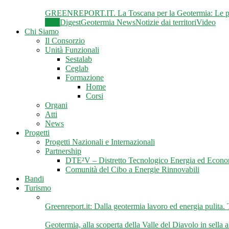
GREENREPORT.IT. La Toscana per la Geotermia: Le pre
Tutti
Digest
Geotermia News
Notizie dai territori
Video
Chi Siamo
Il Consorzio
Unità Funzionali
Sestalab
Ceglab
Formazione
Home
Corsi
Organi
Atti
News
Progetti
Progetti Nazionali e Internazionali
Partnership
DTE²V – Distretto Tecnologico Energia ed Econo
Comunità del Cibo a Energie Rinnovabili
Bandi
Turismo
Greenreport.it: Dalla geotermia lavoro ed energia pulita. Tra
Geotermia, alla scoperta della Valle del Diavolo in sella al