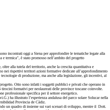
si sono incontrati oggi a Siena per approfondire le tematiche legate alla
ica e termica", è stato promosso nell’ambito del progetto
tre alla tutela del territorio, anche la crescita quantitativa e
nei rispettivi territori azioni formative dedicate all’approfondimento
 tecnologie di produzione, ma anche alla legislazione, gli incentivi, al
l progetto. Otto sono infatti i soggetti pubblici e privati che operano in
tirocini formativi per neolaureati delle province toscane coinvolte.
e professionale specifica per il settore energetico.
G.) ha illustrato l’esperienza andalusa del parco solare Solucar nella
tenibilidad Provincia de Càdiz.
ando un quadro di insieme sui vari scenari di sviluppo, mentre il Dott.