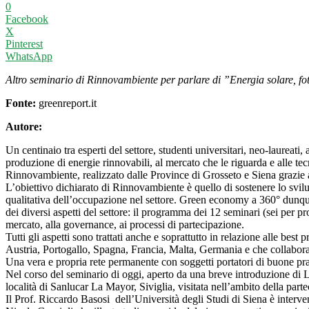
0
Facebook
X
Pinterest
WhatsApp
Altro seminario di Rinnovambiente per parlare di ”Energia solare, fo
Fonte:
greenreport.it
Autore:
Un centinaio tra esperti del settore, studenti universitari, neo-laureati,
produzione di energie rinnovabili, al mercato che le riguarda e alle tec
Rinnovambiente, realizzato dalle Province di Grosseto e Siena grazi
L’obiettivo dichiarato di Rinnovambiente è quello di sostenere lo svilupp
qualitativa dell’occupazione nel settore. Green economy a 360° dunque,
dei diversi aspetti del settore: il programma dei 12 seminari (sei per p
mercato, alla governance, ai processi di partecipazione.
Tutti gli aspetti sono trattati anche e soprattutto in relazione alle best 
Austria, Portogallo, Spagna, Francia, Malta, Germania e che collaboran
Una vera e propria rete permanente con soggetti portatori di buone prat
Nel corso del seminario di oggi, aperto da una breve introduzione di 
località di Sanlucar La Mayor, Siviglia, visitata nell’ambito della p
Il Prof. Riccardo Basosi dell’Università degli Studi di Siena è interve