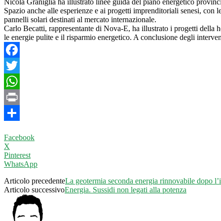
Nicola Graniglia ha illustrato linee guida del piano energetico provinci
Spazio anche alle esperienze e ai progetti imprenditoriali senesi, con
pannelli solari destinati al mercato internazionale.
Carlo Becatti, rappresentante di Nova-E, ha illustrato i progetti della 
le energie pulite e il risparmio energetico. A conclusione degli interven
Facebook
Twitter
WhatsApp
Print
Condividi
Facebook
X
Pinterest
WhatsApp
Articolo precedente
La geotermia seconda energia rinnovabile dopo l’i
Articolo successivo
Energia. Sussidi non legati alla potenza