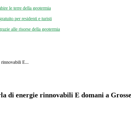
bire le terre della geotermia
tuito per residenti e turisti
razie alle risorse della geotermia
rinnovabili E...
la di energie rinnovabili E domani a Grosset