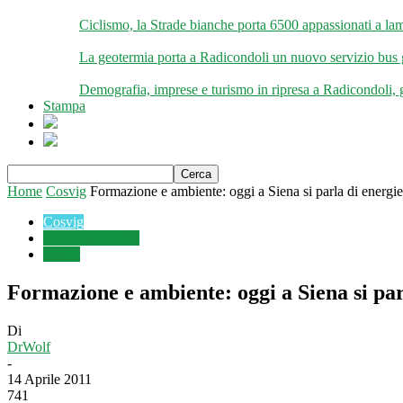
Ciclismo, la Strade bianche porta 6500 appassionati a lam
La geotermia porta a Radicondoli un nuovo servizio bus gra
Demografia, imprese e turismo in ripresa a Radicondoli, g
Stampa
Home
Cosvig
Formazione e ambiente: oggi a Siena si parla di energie 
Cosvig
Geotermia News
Digest
Formazione e ambiente: oggi a Siena si par
Di
DrWolf
-
14 Aprile 2011
741