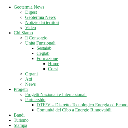
Geotermia News
Digest
Geotermia News
Notizie dai territori
Video
Chi Siamo
Il Consorzio
Unità Funzionali
Sestalab
Ceglab
Formazione
Home
Corsi
Organi
Atti
News
Progetti
Progetti Nazionali e Internazionali
Partnership
DTE²V – Distretto Tecnologico Energia ed Econo
Comunità del Cibo a Energie Rinnovabili
Bandi
Turismo
Stampa