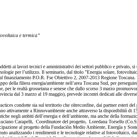
tovoltaica e termica”
 addetti ai lavori tecnici e amministrativi dei settori pubblico e privato, 
nologie per l’utilizzo. Il seminario, dal titolo ”Energia solare, fotovolta
e al finanziamento P.O.R. Fse Obiettivo 2, 2007-2013 Regione Toscana.
o della filiera energia/ambiente nell’area Toscana Sud, per perseguire, ol
 per le realtà grossetana e senese che dallo scorso 3 marzo promuovono 
rovincia dal 3 marzo al 19 maggio), prevede incontri dedicati alle diverse
practices condotte sia sul territorio che oltreconfine, dai partner esteri de
o attivamente a Rinnovambiente anche attraverso la disponibilità di 15 
iche negli ambiti dell’energia e dell’ambiente, ma anche della formazion
Luciano Carapelli, Coordinatore del progetto, Loredana Torsello (Co.Svi.
artecipazione al progetto della Fundaciòn Medio Ambiente, Energìa y Sos
nuto analizzando i rendimenti e le tecnologie relative al fotovoltaico, d