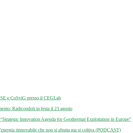
i RSE e CoSviG presso il CEGLab
mento: Radicondoli in festa il 23 agosto
Strategic Innovation Agenda for Geothermal Exploitation in Europe”
l’energia rinnovabile che non si sfrutta ma si coltiva (PODCAST)