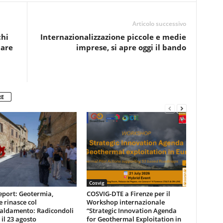
Articolo successivo
chi
Internazionalizzazione piccole e medie
pare
imprese, si apre oggi il bando
RE
Cosvig
eport: Geotermia,
COSVIG-DTE a Firenze per il
e rinasce col
Workshop internazionale
caldamento: Radicondoli
“Strategic Innovation Agenda
 il 23 agosto
for Geothermal Exploitation in