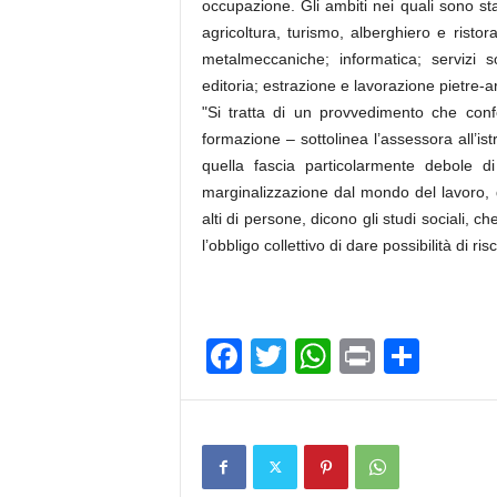
occupazione. Gli ambiti nei quali sono stati
agricoltura, turismo, alberghiero e ristor
metalmeccaniche; informatica; servizi so
editoria; estrazione e lavorazione pietre
"Si tratta di un provvedimento che confe
formazione – sottolinea l’assessora all’is
quella fascia particolarmente debole di
marginalizzazione dal mondo del lavoro, d
alti di persone, dicono gli studi sociali, c
l’obbligo collettivo di dare possibilità di ris
F
T
W
Pr
C
a
wi
h
in
o
c
tt
at
t
n
e
er
s
di