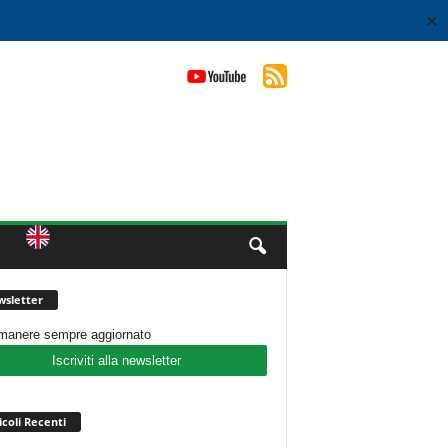
✕
sletter
imanere sempre aggiornato
Iscriviti alla newsletter
icoli Recenti