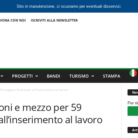
Sito in manutenzione, ci scusiamo per eventuali disservizi.
VORA CON NOI
ISCRIVITI ALLA NEWSLETTER
PROGETTI
BANDI
TURISMO
STAMPA
 progetti finalizzati all’inserimento al lavoro
New
oni e mezzo per 59
Per r
 all’inserimento al lavoro
Art