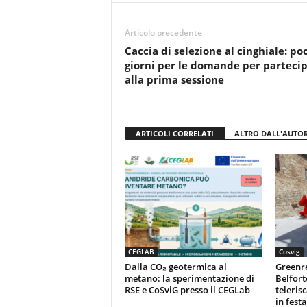
b
A
vi
o
p
di
Articolo precedente
o
p
Caccia di selezione al cinghiale: po
k
giorni per le domande per parteci
alla prima sessione
ARTICOLI CORRELATI
ALTRO DALL'AUTO
CEGLAB
Cosvig
Dalla CO₂ geotermica al
Greenr
metano: la sperimentazione di
Belfort
RSE e CoSviG presso il CEGLab
teleris
in festa