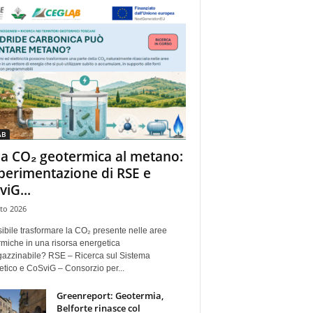
AB
la CO₂ geotermica al metano:
sperimentazione di RSE e
viG...
to 2026
ibile trasformare la CO₂ presente nelle aree
miche in una risorsa energetica
azzinabile? RSE – Ricerca sul Sistema
tico e CoSviG – Consorzio per...
Greenreport: Geotermia,
Belforte rinasce col