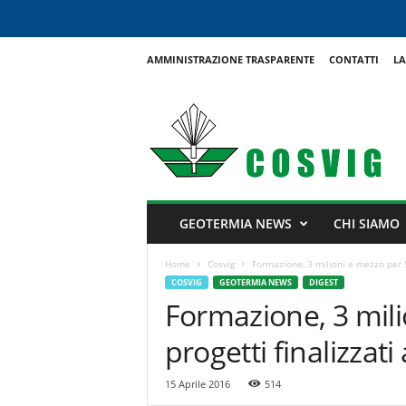
AMMINISTRAZIONE TRASPARENTE
CONTATTI
LA
C
o
s
v
i
g
GEOTERMIA NEWS
CHI SIAMO
Home
Cosvig
Formazione, 3 milioni e mezzo per 59
COSVIG
GEOTERMIA NEWS
DIGEST
Formazione, 3 mili
progetti finalizzati
15 Aprile 2016
514