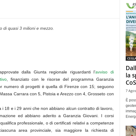
o di quasi 3 milioni e mezzo.
CEGL
Dal
pprovate dalla Giunta regionale riguardanti l’
avviso di
la 
tivo
, finanziato con le risorse del programma Garanzia
CoS
or numero di progetti è quella di Firenze con 15; seguono
7 Agos
 Massa Carrara con 5, Pistoia e Arezzo con 4, Grosseto con
È poss
geoter
ra i 18 e i 29 anni che non abbiano alcun contratto di lavoro,
immag
rmazione ed abbiano aderito a Garanzia Giovani. I corsi
Energe
i qualifica professionale, o di certificati relativi a competenze
ciascuna area provinciale, sia maggiore la richiesta di