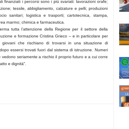
 finanziati i percorsi sono i più svariati: lavorazioni orafe;
azione; tessile, abbigliamento, calzature e pelli; produzioni
cio sanitari; logistica e trasporti; cartotecnica, stampa,
-area marmo; chimica e farmaceutica.
rma tutta l’attenzione della Regione per il settore della
truzione e formazione Cristina Grieco – e in particolare per
 giovani che rischiano di trovarsi in una situazione di
opo essersi trovati fuori dal sistema di istruzione. Numeri
he vedono seriamente a rischio il proprio futuro e a cui corre
catto e dignità".