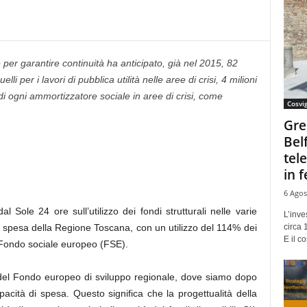
er garantire continuità ha anticipato, già nel 2015, 82
li per i lavori di pubblica utilità nelle aree di crisi, 4 milioni
 di ogni ammortizzatore sociale in aree di crisi, come
Cosvi
Gre
Bel
tel
in f
6 Agos
l Sole 24 ore sull’utilizzo dei fondi strutturali nelle varie
L’inve
circa 
 spesa della Regione Toscana, con un utilizzo del 114% dei
E il co
Fondo sociale europeo (FSE).
 del Fondo europeo di sviluppo regionale, dove siamo dopo
acità di spesa. Questo significa che la progettualità della