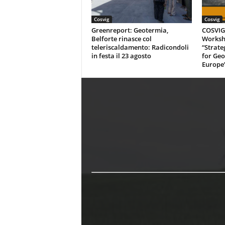
Cosvig
Cosvig
Greenreport: Geotermia,
COSVIG-
Belforte rinasce col
Worksh
teleriscaldamento: Radicondoli
“Strate
in festa il 23 agosto
for Geo
Europe