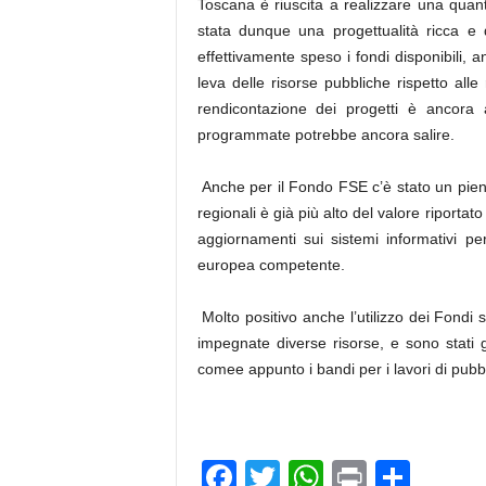
Toscana è riuscita a realizzare una quantit
stata dunque una progettualità ricca e d
effettivamente speso i fondi disponibili,
leva delle risorse pubbliche rispetto alle
rendicontazione dei progetti è ancora a
programmate potrebbe ancora salire.
Anche per il Fondo FSE c’è stato un pieno u
regionali è già più alto del valore riportato 
aggiornamenti sui sistemi informativi p
europea competente.
Molto positivo anche l’utilizzo dei Fondi s
impegnate diverse risorse, e sono stati g
comee appunto i bandi per i lavori di pubbli
F
T
W
Pr
C