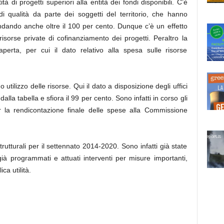
à di progetti superiori alla entità dei fondi disponibili. C’è
i qualità da parte dei soggetti del territorio, che hanno
 andando anche oltre il 100 per cento. Dunque c’è un effetto
 risorse private di cofinanziamento dei progetti. Peraltro la
perta, per cui il dato relativo alla spesa sulle risorse
tilizzo delle risorse. Qui il dato a disposizione degli uffici
dalla tabella e sfiora il 99 per cento. Sono infatti in corso gli
er la rendicontazione finale delle spese alla Commissione
trutturali per il settennato 2014-2020. Sono infatti già state
ià programmati e attuati interventi per misure importanti,
ca utilità.