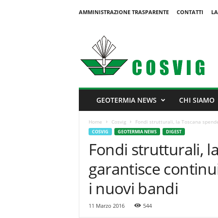
AMMINISTRAZIONE TRASPARENTE
CONTATTI
LA
C
o
s
v
i
g
GEOTERMIA NEWS
CHI SIAMO
Home
Cosvig
Fondi strutturali, la Toscana spende
COSVIG
GEOTERMIA NEWS
DIGEST
Fondi strutturali,
garantisce continui
i nuovi bandi
11 Marzo 2016
544