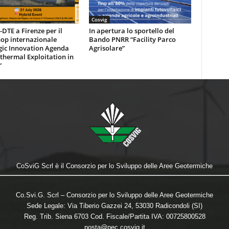
Cosvig
DTE a Firenze per il
In apertura lo sportello del
op internazionale
Bando PNRR “Facility Parco
gic Innovation Agenda
Agrisolare”
thermal Exploitation in
”
CoSviG Scrl è il Consorzio per lo Sviluppo delle Aree Geotermiche
Co.Svi.G. Scrl – Consorzio per lo Sviluppo delle Aree Geotermiche
Sede Legale: Via Tiberio Gazzei 24, 53030 Radicondoli (SI)
Reg. Trib. Siena 6703 Cod. Fiscale/Partita IVA: 00725800528
posta@pec.cosvig.it