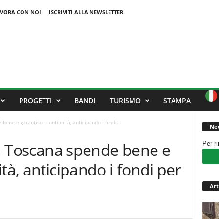
VORA CON NOI
ISCRIVITI ALLA NEWSLETTER
PROGETTI
BANDI
TURISMO
STAMPA
 bene e garantisce continuità, anticipando i fondi...
New
 la Toscana spende bene e
Per r
tà, anticipando i fondi per
Art