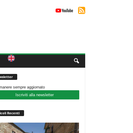
sletter
imanere sempre aggiornato
Iscriviti alla newsletter
icoli Recenti