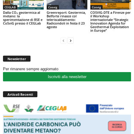
CEGLAB
Cosvig
Cosvig
Dalla CO₂ geotermica al
Greenreport: Geotermia,
COSVIG-DTE a Firenze per
metano: la
Belforte rinasce col
il Workshop
sperimentazione di RSE e
teleriscaldamento:
internazionale “Strategic
CoSviG presso il CEGLab
Radicondoli in festa il 23
Innovation Agenda for
agosto
Geothermal Exploitation
in Europe”
Newsletter
Per rimanere sempre aggiornato
Iscriviti alla newsletter
Articoli Recenti