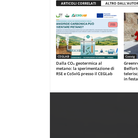
ARTICOLI CORRELATI
ALTRO DALL'AUTO
CEGLAB
Cosvig
Dalla CO₂ geotermica al
Greenr
metano: la sperimentazione di
Belfort
RSE e CoSviG presso il CEGLab
teleris
in festa