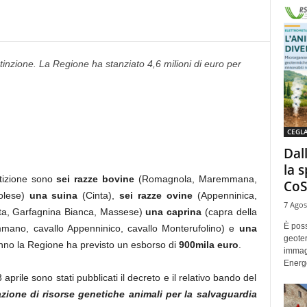
tinzione. La Regione ha stanziato 4,6 milioni di euro per
CEGL
Dal
la 
stizione sono
sei razze bovine
(Romagnola, Maremmana,
CoS
olese)
una suina
(Cinta),
sei razze ovine
(Appenninica,
7 Agos
ta, Garfagnina Bianca, Massese)
una caprina
(capra della
È poss
mano, cavallo Appenninico, cavallo Monterufolino) e
una
geoter
 anno la Regione ha previsto un esborso di
900mila euro
.
immag
Energe
 aprile sono stati pubblicati il decreto e il relativo bando del
zione di risorse genetiche animali per la salvaguardia