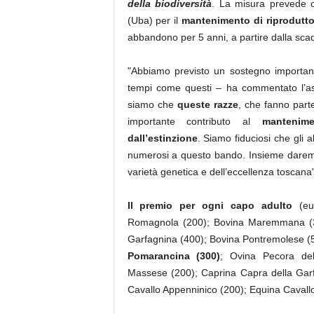
della biodiversità
. La misura prevede 
(Uba) per il
mantenimento di riprodutto
abbandono per 5 anni, a partire dalla sc
"Abbiamo previsto un sostegno importa
tempi come questi – ha commentato l’ass
siamo che
queste razze
, che fanno parte
importante contributo al
mantenime
dall’estinzione
. Siamo fiduciosi che gli 
numerosi a questo bando. Insieme daremo 
varietà genetica e dell’eccellenza toscana"
Il premio per ogni capo adulto
(eu
Romagnola (200); Bovina Maremmana (30
Garfagnina (400); Bovina Pontremolese (
Pomarancina (300)
; Ovina Pecora del
Massese (200); Caprina Capra della Ga
Cavallo Appenninico (200); Equina Cavallo