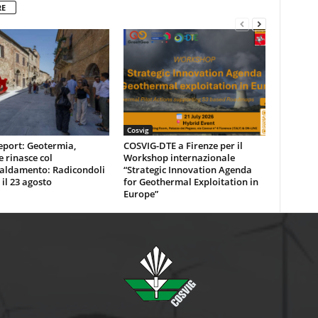
RE
Cosvig
eport: Geotermia,
COSVIG-DTE a Firenze per il
e rinasce col
Workshop internazionale
caldamento: Radicondoli
“Strategic Innovation Agenda
 il 23 agosto
for Geothermal Exploitation in
Europe”