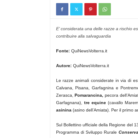
E’ considerata una delle razze a rischio es
contribuire alla salvaguardia
Fonte:
QuiNewsVolterra.it
Autore:
QuiNewsVolterra.it
Le razze animali considerate in via di e
Calvana, Pisana, Garfagnina e Pontrem
Zerasca,
Pomarancina,
pecora dell’Amia
Garfagnana),
tre equine
(cavallo Marem
asinina
(asino dell’Amiata). Per il primo
Sul Bollettino ufficiale della Regione del 13
Programma di Sviluppo Rurale
Conserva