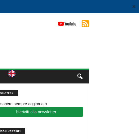
✕
sletter
imanere sempre aggiornato
Iscriviti alla newsletter
icoli Recenti