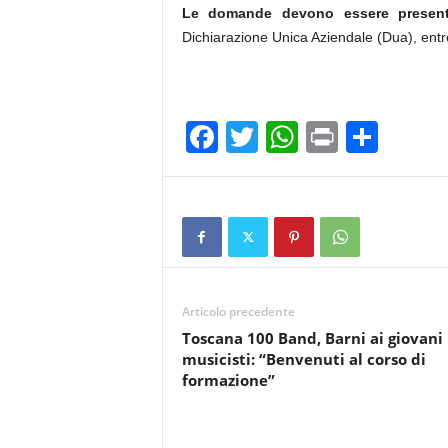
Le domande devono essere present
Dichiarazione Unica Aziendale (Dua), entr
F
T
W
Pr
C
a
wi
h
in
o
c
tt
at
t
n
e
er
s
di
b
A
vi
o
p
di
Articolo precedente
o
p
Toscana 100 Band, Barni ai giovani
k
musicisti: “Benvenuti al corso di
formazione”