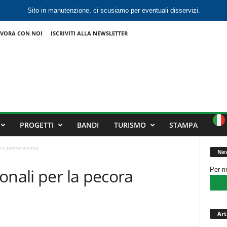
Sito in manutenzione, ci scusiamo per eventuali disservizi.
VORA CON NOI
ISCRIVITI ALLA NEWSLETTER
PROGETTI
BANDI
TURISMO
STAMPA
cora pomarancina
New
onali per la pecora
Per r
Art