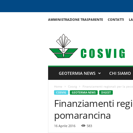
AMMINISTRAZIONE TRASPARENTE
CONTATTI
LA
C
o
s
v
i
g
GEOTERMIA NEWS
CHI SIAMO
Home
Cosvig
Finanziamenti regionali per la pe
COSVIG
GEOTERMIA NEWS
DIGEST
Finanziamenti regi
pomarancina
16 Aprile 2016
583