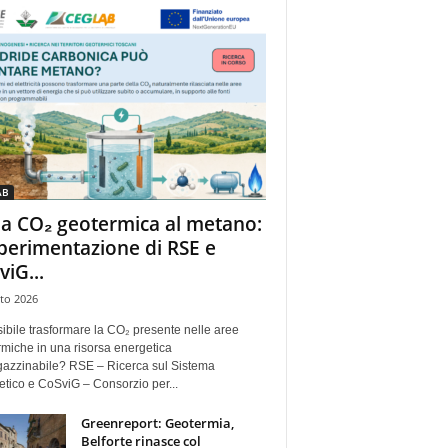
AB
la CO₂ geotermica al metano:
sperimentazione di RSE e
viG...
to 2026
ibile trasformare la CO₂ presente nelle aree
miche in una risorsa energetica
azzinabile? RSE – Ricerca sul Sistema
tico e CoSviG – Consorzio per...
Greenreport: Geotermia,
Belforte rinasce col