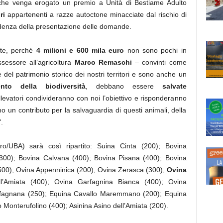
che venga erogato un premio a Unità di Bestiame Adulto
ri
appartenenti a razze autoctone minacciate dal rischio di
adenza della presentazione delle domande.
nte, perché
4 milioni e 600 mila euro
non sono pochi in
essore all’agricoltura
Marco Remaschi
– convinti come
 del patrimonio storico dei nostri territori e sono anche un
nto della biodiversità
, debbano essere
salvate
allevatori condivideranno con noi l’obiettivo e risponderanno
un contributo per la salvaguardia di questi animali, della
.
ro/UBA) sarà così ripartito: Suina Cinta (200); Bovina
0); Bovina Calvana (400); Bovina Pisana (400); Bovina
500); Ovina Appenninica (200); Ovina Zerasca (300);
Ovina
l’Amiata (400); Ovina Garfagnina Bianca (400); Ovina
rfagnana (250); Equina Cavallo Maremmano (200); Equina
 Monterufolino (400); Asinina Asino dell’Amiata (200).