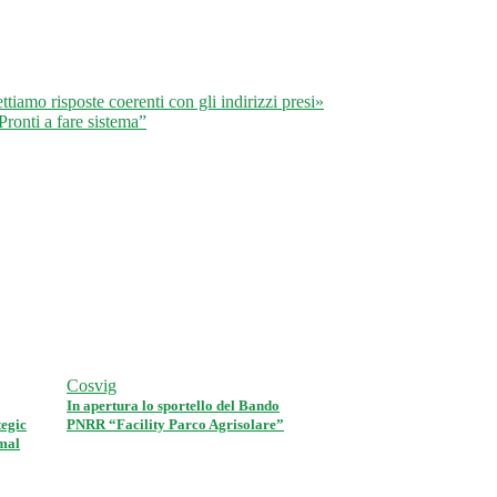
iamo risposte coerenti con gli indirizzi presi»
Pronti a fare sistema”
Cosvig
In apertura lo sportello del Bando
egic
PNRR “Facility Parco Agrisolare”
mal