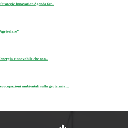
trategic Innovation Agenda for...
 Agrisolare”
energia rinnovabile che non...
cupazioni ambientali sulla geotermia,...