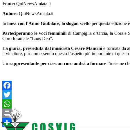
Fonte:
QuiNewsAmiata.it
Autore:
QuiNewsAmiata.it
In
linea con l’Anno Giubilare, lo slogan scelto
per questa edizione 
Parteciperanno le voci femminili
di Campiglia d’Orcia, la Corale S
Coro foraniale “Laus Deo”.
La giuria, presieduta dal musicista Cesare Mancini
e formata da al
il vincitore, pur non essendo questo l’aspetto più importante di ques
Un
rappresentante per ciascun coro andrà a formare
l’insieme che
Facebook
Twitter
WhatsApp
Print