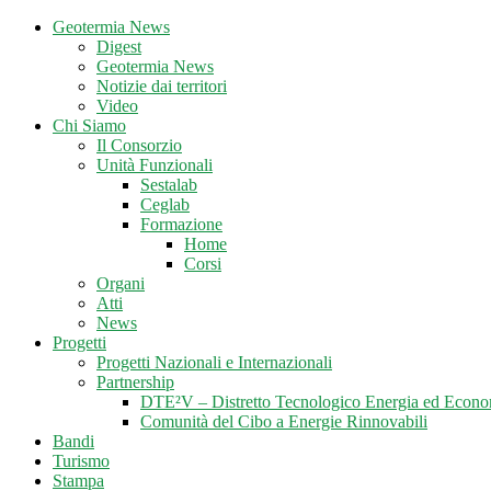
Geotermia News
Digest
Geotermia News
Notizie dai territori
Video
Chi Siamo
Il Consorzio
Unità Funzionali
Sestalab
Ceglab
Formazione
Home
Corsi
Organi
Atti
News
Progetti
Progetti Nazionali e Internazionali
Partnership
DTE²V – Distretto Tecnologico Energia ed Econo
Comunità del Cibo a Energie Rinnovabili
Bandi
Turismo
Stampa