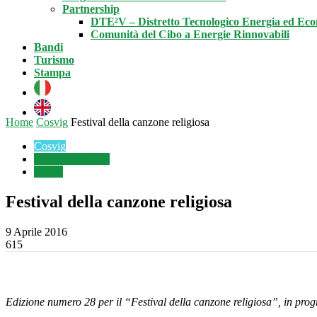
Partnership
DTE²V – Distretto Tecnologico Energia ed Ec
Comunità del Cibo a Energie Rinnovabili
Bandi
Turismo
Stampa
Home
Cosvig
Festival della canzone religiosa
Cosvig
Geotermia News
Digest
Festival della canzone religiosa
9 Aprile 2016
615
Edizione numero 28 per il “Festival della canzone religiosa”, in pr