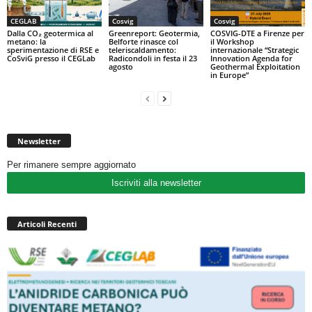
CEGLAB
Cosvig
Cosvig
Dalla CO₂ geotermica al
Greenreport: Geotermia,
COSVIG-DTE a Firenze per
metano: la
Belforte rinasce col
il Workshop
sperimentazione di RSE e
teleriscaldamento:
internazionale “Strategic
CoSviG presso il CEGLab
Radicondoli in festa il 23
Innovation Agenda for
agosto
Geothermal Exploitation
in Europe”
Newsletter
Per rimanere sempre aggiornato
Iscriviti alla newsletter
Articoli Recenti