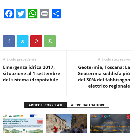
F
T
W
Pr
C
a
wi
h
in
o
c
tt
at
t
n
e
er
s
di
b
A
vi
o
p
di
Articolo precedente
Articolo successivo
Emergenza idrica 2017,
Geotermia, Toscana: La
o
p
situazione al 1 settembre
Geotermia soddisfa più
k
del sistema idropotabile
del 30% del fabbisogno
elettrico regionale
ARTICOLI CORRELATI
ALTRO DALL'AUTORE