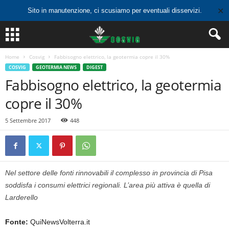
✕
Sito in manutenzione, ci scusiamo per eventuali disservizi.
Home
Cosvig
Fabbisogno elettrico, la geotermia copre il 30%
COSVIG
GEOTERMIA NEWS
DIGEST
Fabbisogno elettrico, la geotermia
copre il 30%
5 Settembre 2017
448
Nel settore delle fonti rinnovabili il complesso in provincia di Pisa
soddisfa i consumi elettrici regionali. L’area più attiva è quella di
Larderello
Fonte:
QuiNewsVolterra.it