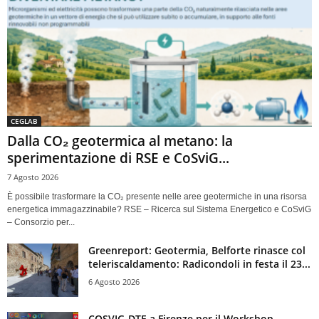
CEGLAB
Dalla CO₂ geotermica al metano: la
sperimentazione di RSE e CoSviG...
7 Agosto 2026
È possibile trasformare la CO₂ presente nelle aree geotermiche in una risorsa
energetica immagazzinabile? RSE – Ricerca sul Sistema Energetico e CoSviG
– Consorzio per...
Greenreport: Geotermia, Belforte rinasce col
teleriscaldamento: Radicondoli in festa il 23...
6 Agosto 2026
COSVIG-DTE a Firenze per il Workshop