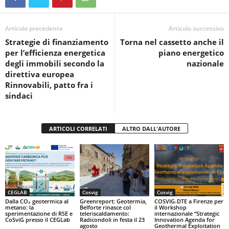
b
A
vi
o
p
di
Articolo precedente
Articolo successivo
Strategie di finanziamento
Torna nel cassetto anche il
o
p
per l’efficienza energetica
piano energetico
k
degli immobili secondo la
nazionale
direttiva europea
Rinnovabili, patto fra i
sindaci
ARTICOLI CORRELATI
ALTRO DALL'AUTORE
CEGLAB
Cosvig
Cosvig
Dalla CO₂ geotermica al
Greenreport: Geotermia,
COSVIG-DTE a Firenze per
metano: la
Belforte rinasce col
il Workshop
sperimentazione di RSE e
teleriscaldamento:
internazionale “Strategic
CoSviG presso il CEGLab
Radicondoli in festa il 23
Innovation Agenda for
agosto
Geothermal Exploitation