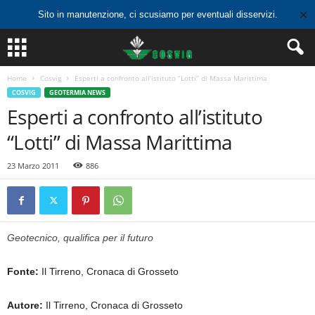
✕
Sito in manutenzione, ci scusiamo per eventuali disservizi.
Home
Cosvig
Esperti a confronto all’istituto “Lotti” di Massa Marittima
COSVIG
GEOTERMIA NEWS
Esperti a confronto all’istituto
“Lotti” di Massa Marittima
23 Marzo 2011
886
Geotecnico, qualifica per il futuro
Fonte:
Il Tirreno, Cronaca di Grosseto
Autore:
Il Tirreno, Cronaca di Grosseto