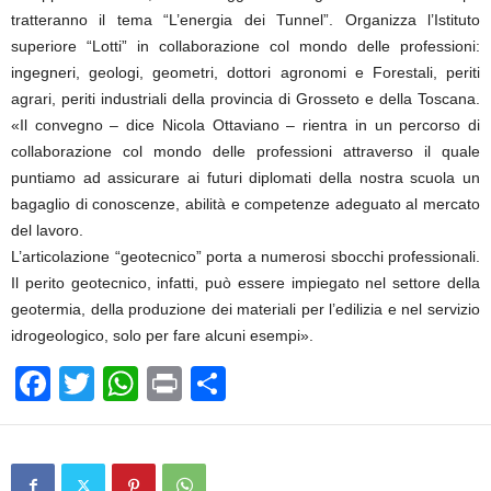
tratteranno il tema “L’energia dei Tunnel”. Organizza l’Istituto
superiore “Lotti” in collaborazione col mondo delle professioni:
ingegneri, geologi, geometri, dottori agronomi e Forestali, periti
agrari, periti industriali della provincia di Grosseto e della Toscana.
«Il convegno – dice Nicola Ottaviano – rientra in un percorso di
collaborazione col mondo delle professioni attraverso il quale
puntiamo ad assicurare ai futuri diplomati della nostra scuola un
bagaglio di conoscenze, abilità e competenze adeguato al mercato
del lavoro.
L’articolazione “geotecnico” porta a numerosi sbocchi professionali.
Il perito geotecnico, infatti, può essere impiegato nel settore della
geotermia, della produzione dei materiali per l’edilizia e nel servizio
idrogeologico, solo per fare alcuni esempi».
F
T
W
Pr
C
a
wi
h
in
o
c
tt
at
t
n
e
er
s
di