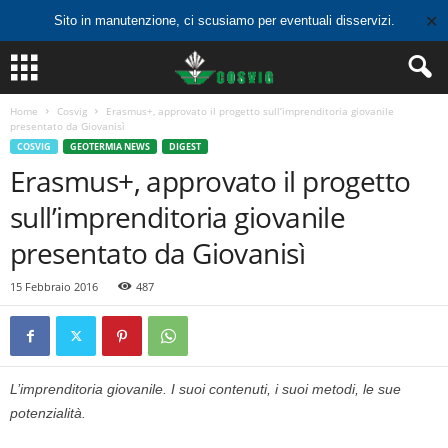
✕
Sito in manutenzione, ci scusiamo per eventuali disservizi.
Home
Cosvig
Erasmus+, approvato il progetto sull’imprenditoria giovanile
presentato da Giovanisì
COSVIG
GEOTERMIA NEWS
DIGEST
Erasmus+, approvato il progetto
sull’imprenditoria giovanile
presentato da Giovanisì
15 Febbraio 2016
487
L’imprenditoria giovanile. I suoi contenuti, i suoi metodi, le sue
potenzialità.