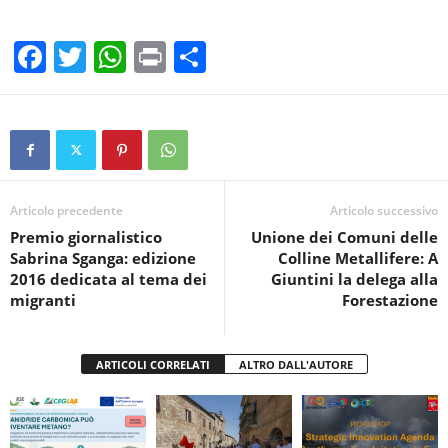
F
T
W
Pr
C
a
wi
h
in
o
c
tt
at
t
n
e
er
s
di
b
A
vi
o
p
di
Articolo precedente
Articolo successivo
Premio giornalistico
Unione dei Comuni delle
o
p
Sabrina Sganga: edizione
Colline Metallifere: A
k
2016 dedicata al tema dei
Giuntini la delega alla
migranti
Forestazione
ARTICOLI CORRELATI
ALTRO DALL'AUTORE