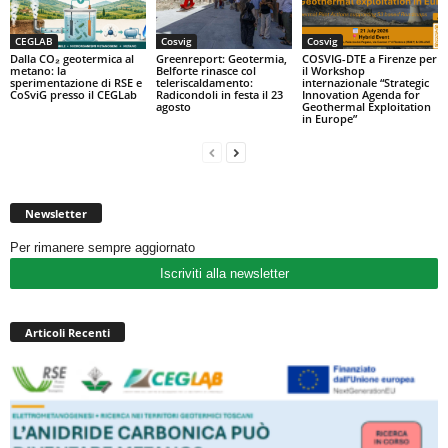
CEGLAB
Cosvig
Cosvig
Dalla CO₂ geotermica al
Greenreport: Geotermia,
COSVIG-DTE a Firenze per
metano: la
Belforte rinasce col
il Workshop
sperimentazione di RSE e
teleriscaldamento:
internazionale “Strategic
CoSviG presso il CEGLab
Radicondoli in festa il 23
Innovation Agenda for
agosto
Geothermal Exploitation
in Europe”
Newsletter
Per rimanere sempre aggiornato
Iscriviti alla newsletter
Articoli Recenti