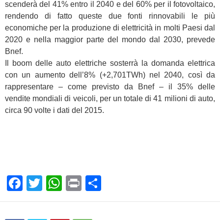
scenderà del 41% entro il 2040 e del 60% per il fotovoltaico,
rendendo di fatto queste due fonti rinnovabili le più
economiche per la produzione di elettricità in molti Paesi dal
2020 e nella maggior parte del mondo dal 2030, prevede
Bnef.
Il boom delle auto elettriche sosterrà la domanda elettrica
con un aumento dell’8% (+2,701TWh) nel 2040, così da
rappresentare – come previsto da Bnef – il 35% delle
vendite mondiali di veicoli, per un totale di 41 milioni di auto,
circa 90 volte i dati del 2015.
F
T
W
Pr
C
a
wi
h
in
o
c
tt
at
t
n