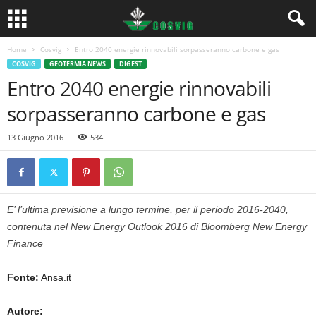
Home
Cosvig
Entro 2040 energie rinnovabili sorpasseranno carbone e gas
COSVIG
GEOTERMIA NEWS
DIGEST
Entro 2040 energie rinnovabili
sorpasseranno carbone e gas
13 Giugno 2016
534
E’ l’ultima previsione a lungo termine, per il periodo 2016-2040,
contenuta nel New Energy Outlook 2016 di Bloomberg New Energy
Finance
Fonte:
Ansa.it
Autore: