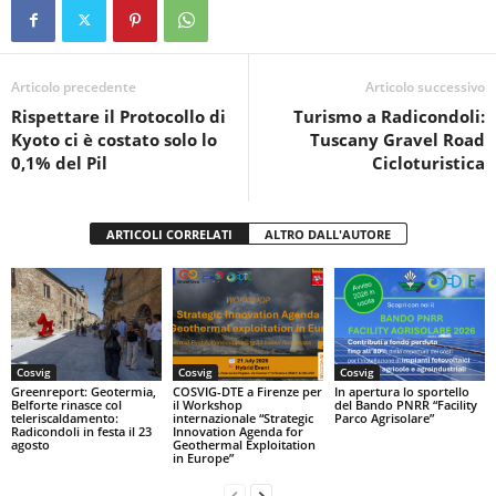
e
er
s
di
b
A
vi
o
p
di
Articolo precedente
Articolo successivo
Rispettare il Protocollo di
Turismo a Radicondoli:
o
p
Kyoto ci è costato solo lo
Tuscany Gravel Road
k
0,1% del Pil
Cicloturistica
ARTICOLI CORRELATI
ALTRO DALL'AUTORE
Cosvig
Cosvig
Cosvig
Greenreport: Geotermia,
COSVIG-DTE a Firenze per
In apertura lo sportello
Belforte rinasce col
il Workshop
del Bando PNRR “Facility
teleriscaldamento:
internazionale “Strategic
Parco Agrisolare”
Radicondoli in festa il 23
Innovation Agenda for
agosto
Geothermal Exploitation
in Europe”