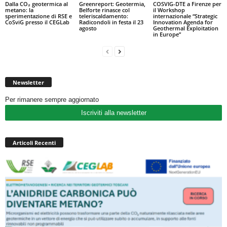
Dalla CO₂ geotermica al
Greenreport: Geotermia,
COSVIG-DTE a Firenze per
metano: la
Belforte rinasce col
il Workshop
sperimentazione di RSE e
teleriscaldamento:
internazionale “Strategic
CoSviG presso il CEGLab
Radicondoli in festa il 23
Innovation Agenda for
agosto
Geothermal Exploitation
in Europe”
Newsletter
Per rimanere sempre aggiornato
Iscriviti alla newsletter
Articoli Recenti