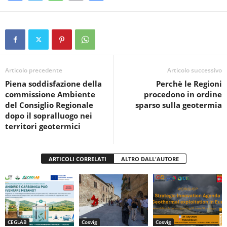
a
wi
h
in
o
c
tt
at
t
n
e
er
s
di
b
A
vi
o
p
di
Articolo precedente
Articolo successivo
Piena soddisfazione della
Perchè le Regioni
o
p
commissione Ambiente
procedono in ordine
k
del Consiglio Regionale
sparso sulla geotermia
dopo il sopralluogo nei
territori geotermici
ARTICOLI CORRELATI
ALTRO DALL'AUTORE
CEGLAB
Cosvig
Cosvig