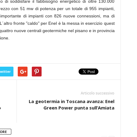
di soddisfare il fabbisogno energetico di oltre 130.000
Arezzo con 51 mw di potenza per un totale di 955 impianti,
importante di impianti con 826 nuove connessioni, ma di
´altro fronte "caldo" per Enel è la messa in esercizio quest
quattro nuove centrali geotermiche nel pisano e in provincia
ione.
witter
Articolo successivo
La geotermia in Toscana avanza: Enel
o
Green Power punta sull’Amiata
TORE