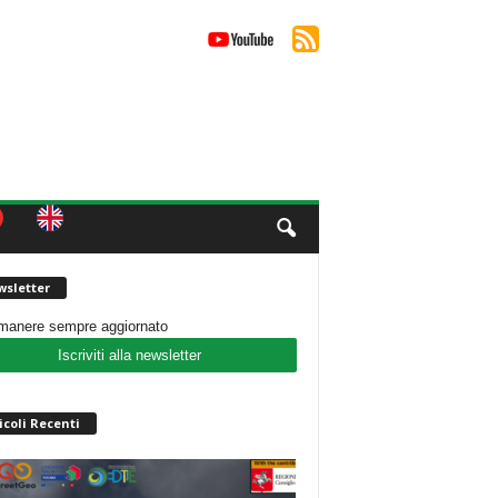
sletter
imanere sempre aggiornato
Iscriviti alla newsletter
icoli Recenti