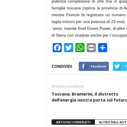
potenza complessiva di 266 mw in grado 
famiglie toscane (spicca la provincia di 
mentre Firenze fa registrare un numero 
taglia minore per una potenza di 23 mw). L
´anno, tramite Enel Green Power, di altre 
di Siena con ricadute anche per l´occupaz
F
T
W
Pr
C
a
wi
h
in
o
c
tt
at
t
n
CONDIVIDI
Facebook
T
e
er
s
di
b
A
vi
Articolo precedente
o
p
di
Toscana: Bramerini, il distretto
dell’energia nostra porta sul futur
o
p
k
ARTICOLI CORRELATI
ALTRO DALL'AU