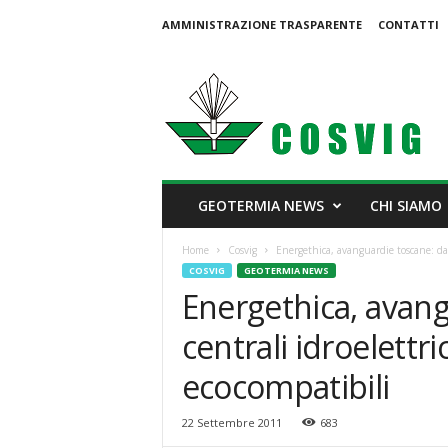
AMMINISTRAZIONE TRASPARENTE
CONTATTI
C
o
s
v
i
g
GEOTERMIA NEWS
CHI SIAMO
Home
Cosvig
Energethica, avanguardie toscane: dall
COSVIG
GEOTERMIA NEWS
Energethica, avang
centrali idroelettri
ecocompatibili
22 Settembre 2011
683