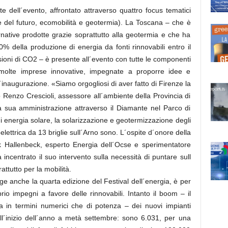
te dell´evento, affrontato attraverso quattro focus tematici
re del futuro, ecomobilità e geotermia). La Toscana – che è
ernative prodotte grazie soprattutto alla geotermia e che ha
20% della produzione di energia da fonti rinnovabili entro il
ioni di CO2 – è presente all´evento con tutte le componenti
i molte imprese innovative, impegnate a proporre idee e
l´inaugurazione. «Siamo orgogliosi di aver fatto di Firenze la
to Renzo Crescioli, assessore all´ambiente della Provincia di
a sua amministrazione attraverso il Diamante nel Parco di
i energia solare, la solarizzazione e geotermizzazione degli
roelettrica da 13 briglie sull´Arno sono. L´ospite d´onore della
ick Hallenbeck, esperto Energia dell´Ocse e sperimentatore
 incentrato il suo intervento sulla necessità di puntare sull
ttutto per la mobilità.
lge anche la quarta edizione del Festival dell´energia, è per
rio impegni a favore delle rinnovabili. Intanto il boom – il
ia in termini numerici che di potenza – dei nuovi impianti
 dall´inizio dell´anno a metà settembre: sono 6.031, per una