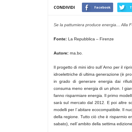
CONDIVIDI
Facebook
T
Se la pattumiera produce energia… Alla Fo
Fonte:
La Repubblica – Firenze
Autore:
ma.bo.
Il progetto di mini idro sull´Arno per il ripr
idroelettriche di ultima generazione (è pr
in grado di generare energia dai rifiut
consuma meno energia di un phon. I giardi
fanno risparmiare energia. Il primo model
sarà sul mercato dal 2012. E poi altre so
modelli per l´abitare ecocompatibile. Il nuo
della regione. Tutto ciò che è risparmio en
sabato), nell´ambito della settima edizio