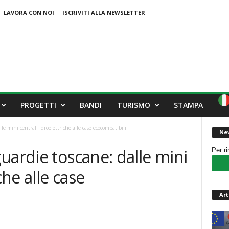
LAVORA CON NOI
ISCRIVITI ALLA NEWSLETTER
PROGETTI
BANDI
TURISMO
STAMPA
e mini centrali idroelettriche alle case ecocompatibili
New
uardie toscane: dalle mini
Per r
che alle case
Art