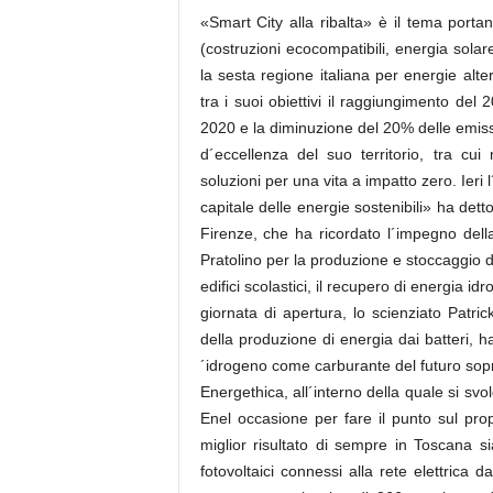
«Smart City alla ribalta» è il tema portan
(costruzioni ecocompatibili, energia sola
la sesta regione italiana per energie alt
tra i suoi obiettivi il raggiungimento del 
2020 e la diminuzione del 20% delle emiss
d´eccellenza del suo territorio, tra cu
soluzioni per una vita a impatto zero. Ieri 
capitale delle energie sostenibili» ha det
Firenze, che ha ricordato l´impegno dell
Pratolino per la produzione e stoccaggio d
edifici scolastici, il recupero di energia id
giornata di apertura, lo scienziato Patr
della produzione di energia dai batteri, ha
´idrogeno come carburante del futuro sopra
Energethica, all´interno della quale si svo
Enel occasione per fare il punto sul prop
miglior risultato di sempre in Toscana s
fotovoltaici connessi alla rete elettrica