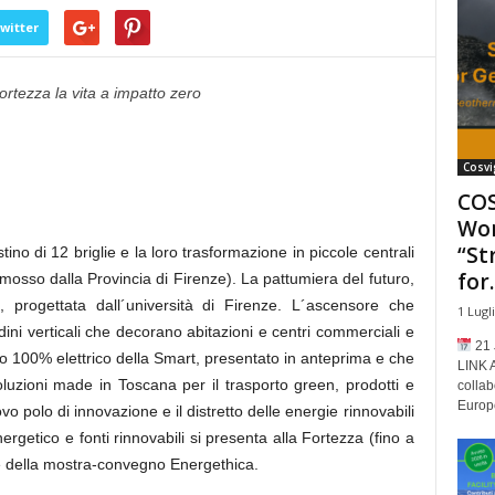
witter
rtezza la vita a impatto zero
Cosvi
COS
Wor
“St
istino di 12 briglie e la loro trasformazione in piccole centrali
for..
omosso dalla Provincia di Firenze). La pattumiera del futuro,
i, progettata dall´università di Firenze. L´ascensore che
1 Lugl
ni verticali che decorano abitazioni e centri commerciali e
21 
lo 100% elettrico della Smart, presentato in anteprima e che
LINK 
luzioni made in Toscana per il trasporto green, prodotti e
collab
Europe
vo polo di innovazione e il distretto delle energie rinnovabili
ergetico e fonti rinnovabili si presenta alla Fortezza (fino a
ne della mostra-convegno Energethica.