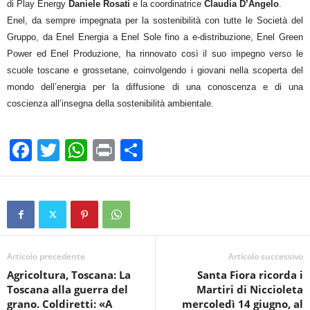
di Play Energy
Daniele Rosati
e la coordinatrice
Claudia D’Angelo
.
Enel, da sempre impegnata per la sostenibilità con tutte le Società del
Gruppo, da Enel Energia a Enel Sole fino a e-distribuzione, Enel Green
Power ed Enel Produzione,
ha rinnovato così il suo impegno
verso le
scuole toscane e grossetane, coinvolgendo i giovani nella scoperta del
mondo dell’energia per la diffusione di una conoscenza e di una
coscienza all’insegna della sostenibilità ambientale.
F
T
W
Pr
C
a
wi
h
in
o
c
tt
at
t
n
e
er
s
di
b
A
vi
o
p
di
Articolo precedente
Articolo successivo
Agricoltura, Toscana: La
Santa Fiora ricorda i
o
p
Toscana alla guerra del
Martiri di Niccioleta
k
grano. Coldiretti: «A
mercoledì 14 giugno, al