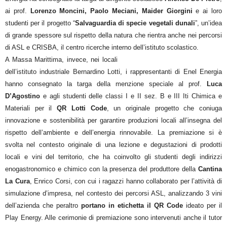
ai prof.
Lorenzo Moncini, Paolo Meciani, Maider Giorgini
e ai loro
studenti per il progetto “
Salvaguardia di specie vegetali dunali
”, un’idea
di grande spessore sul rispetto della natura che rientra anche nei percorsi
di ASL e CRISBA, il centro ricerche interno dell’istituto scolastico.
A Massa Marittima, invece, nei locali
dell’istituto industriale Bernardino Lotti, i rappresentanti di Enel Energia
hanno consegnato la targa della menzione speciale al prof.
Luca
D’Agostino
e agli studenti delle classi I e II sez. B e III Iti Chimica e
Materiali per il
QR Lotti Code
, un originale progetto che coniuga
innovazione e sostenibilità per garantire produzioni locali all’insegna del
rispetto dell’ambiente e dell’energia rinnovabile. La premiazione si è
svolta nel contesto originale di una lezione e degustazioni di prodotti
locali e vini del territorio, che ha coinvolto gli studenti degli indirizzi
enogastronomico e chimico con la presenza del produttore della
Cantina
La Cura
, Enrico Corsi, con cui i ragazzi hanno collaborato per l’attività di
simulazione d’impresa, nel contesto dei percorsi ASL, analizzando 3 vini
dell’azienda che peraltro
portano in etichetta il QR Code
ideato per il
Play Energy. Alle cerimonie di premiazione sono intervenuti anche il tutor