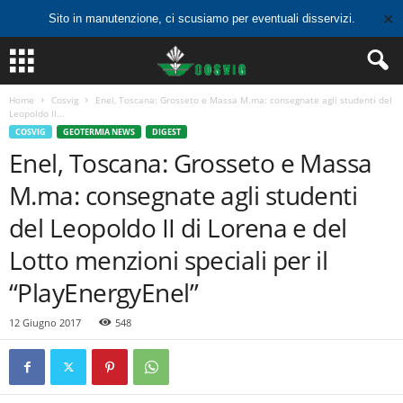
✕
Sito in manutenzione, ci scusiamo per eventuali disservizi.
Home
Cosvig
Enel, Toscana: Grosseto e Massa M.ma: consegnate agli studenti del
Leopoldo II...
COSVIG
GEOTERMIA NEWS
DIGEST
Enel, Toscana: Grosseto e Massa
M.ma: consegnate agli studenti
del Leopoldo II di Lorena e del
Lotto menzioni speciali per il
“PlayEnergyEnel”
12 Giugno 2017
548