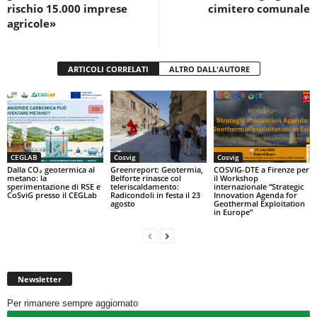
rischio 15.000 imprese
cimitero comunale
agricole»
ARTICOLI CORRELATI
ALTRO DALL'AUTORE
CEGLAB
Cosvig
Cosvig
Dalla CO₂ geotermica al
Greenreport: Geotermia,
COSVIG-DTE a Firenze per
metano: la
Belforte rinasce col
il Workshop
sperimentazione di RSE e
teleriscaldamento:
internazionale “Strategic
CoSviG presso il CEGLab
Radicondoli in festa il 23
Innovation Agenda for
agosto
Geothermal Exploitation
in Europe”
Newsletter
Per rimanere sempre aggiornato