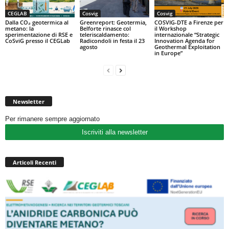
CEGLAB
Cosvig
Cosvig
Dalla CO₂ geotermica al
Greenreport: Geotermia,
COSVIG-DTE a Firenze per
metano: la
Belforte rinasce col
il Workshop
sperimentazione di RSE e
teleriscaldamento:
internazionale “Strategic
CoSviG presso il CEGLab
Radicondoli in festa il 23
Innovation Agenda for
agosto
Geothermal Exploitation
in Europe”
Newsletter
Per rimanere sempre aggiornato
Iscriviti alla newsletter
Articoli Recenti