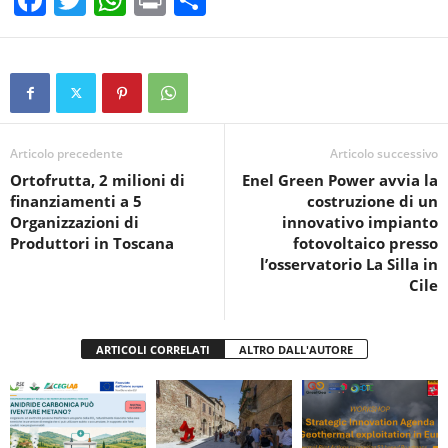
F
T
W
Pr
C
a
wi
h
in
o
c
tt
at
t
n
e
er
s
di
b
A
vi
o
p
di
Articolo precedente
Articolo successivo
Ortofrutta, 2 milioni di
Enel Green Power avvia la
o
p
finanziamenti a 5
costruzione di un
k
Organizzazioni di
innovativo impianto
Produttori in Toscana
fotovoltaico presso
l’osservatorio La Silla in
Cile
ARTICOLI CORRELATI
ALTRO DALL'AUTORE