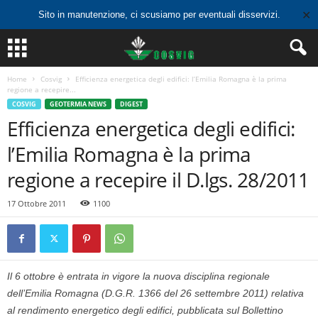
✕
Sito in manutenzione, ci scusiamo per eventuali disservizi.
Home
Cosvig
Efficienza energetica degli edifici: l’Emilia Romagna è la prima
regione a recepire...
COSVIG
GEOTERMIA NEWS
DIGEST
Efficienza energetica degli edifici:
l’Emilia Romagna è la prima
regione a recepire il D.lgs. 28/2011
17 Ottobre 2011
1100
Il 6 ottobre è entrata in vigore la nuova disciplina regionale
dell’Emilia Romagna (D.G.R. 1366 del 26 settembre 2011) relativa
al rendimento energetico degli edifici, pubblicata sul Bollettino