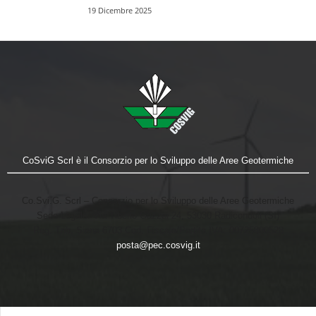
19 Dicembre 2025
CoSviG Scrl è il Consorzio per lo Sviluppo delle Aree Geotermiche
Co.Svi.G. Scrl – Consorzio per lo Sviluppo delle Aree Geotermiche
Sede Legale: Via Tiberio Gazzei 24, 53030 Radicondoli (SI)
Reg. Trib. Siena 6703 Cod. Fiscale/Partita IVA: 00725800528
posta@pec.cosvig.it