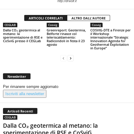
http://drwolf.it
ARTICOLI CORRELATI
ALTRO DALL'AUTORE
CEGLAB
Cosvig
Cosvig
Dalla CO₂ geotermica al
Greenreport: Geotermia,
COSVIG-DTE a Firenze per
metano: la
Belforte rinasce col
il Workshop
sperimentazione di RSE e
teleriscaldamento:
internazionale “Strategic
CoSviG presso il CEGLab
Radicondoli in festa il 23
Innovation Agenda for
agosto
Geothermal Exploitation
in Europe”
Newsletter
Per rimanere sempre aggiornato
Iscriviti alla newsletter
Articoli Recenti
CEGLAB
Dalla CO₂ geotermica al metano: la
sperimentazione di RSE e CoSviG...