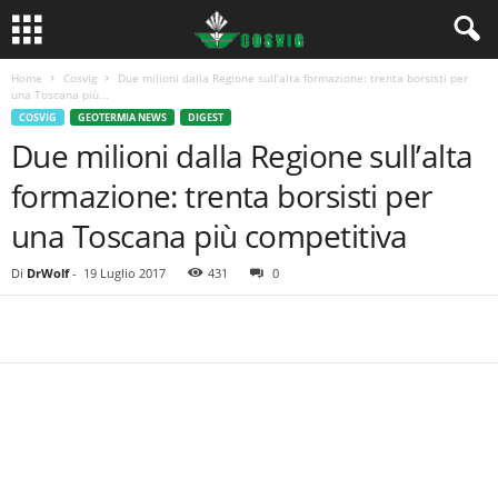
Home
Cosvig
Due milioni dalla Regione sull’alta formazione: trenta borsisti per
una Toscana più...
COSVIG
GEOTERMIA NEWS
DIGEST
Due milioni dalla Regione sull’alta
formazione: trenta borsisti per
una Toscana più competitiva
Di
DrWolf
-
19 Luglio 2017
431
0