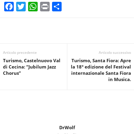
F
T
W
Pr
C
a
wi
h
in
o
c
tt
at
t
n
e
er
s
di
b
A
vi
o
p
di
Articolo precedente
Articolo successivo
Turismo, Castelnuovo Val
Turismo, Santa Fiora: Apre
o
p
di Cecina: “Jubilum Jazz
la 18° edizione del Festival
k
Chorus”
internazionale Santa Fiora
in Musica.
DrWolf