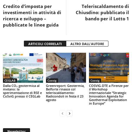
o
p
di
Credito d’imposta per
Teleriscaldamento di
o
p
investimenti in attività di
Chiusdino: pubblicato il
k
ricerca e sviluppo –
bando per il Lotto 1
pubblicate le linee guida
ARTICOLI CORRELATI
ALTRO DALL'AUTORE
CEGLAB
Cosvig
Cosvig
Dalla CO₂ geotermica al
Greenreport: Geotermia,
COSVIG-DTE a Firenze per
metano: la
Belforte rinasce col
il Workshop
sperimentazione di RSE e
teleriscaldamento:
internazionale “Strategic
CoSviG presso il CEGLab
Radicondoli in festa il 23
Innovation Agenda for
agosto
Geothermal Exploitation
in Europe”
Newsletter