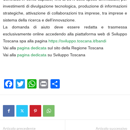
investimenti di divulgazione tecnologica, produzione di informazioni
strategiche, attivazione di collaborazioni tra imprese, tra imprese e
sistema della ricerca e dell’innovazione.
La domanda di aiuto deve essere redatta e trasmessa
esclusivamente online accedendo alla piattaforma web di Sviluppo
Toscana spa alla pagina
https://sviluppo.toscana.it/bandi
Vai alla
pagina dedicata
sul sito della Regione Toscana
Vai alla
pagina dedicata
su Sviluppo Toscana
F
T
W
Pr
C
a
wi
h
in
o
c
tt
at
t
n
e
er
s
di
b
A
vi
Articolo precedente
Articolo successivo