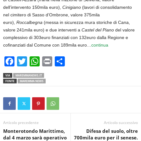
dell’intervento 150mila euro),
Cinigiano
(lavori di consolidamento
nel cimitero di Sasso d’Ombrone, valore 375mila
euro),
Roccalbegna
(messa in sicurezza mura storiche di Cana,
valore 241mila euro) e due interventi a
Castel del Piano
del valore
complessivo di 303euro finanziati con 132euro dalla Regione e
cofinanziati dal Comune con 189mila euro…
continua
F
T
W
Pr
C
a
wi
h
in
o
VIA
MAREMMANEWS.IT
c
tt
at
t
n
FONTE
MAREMMA NEWS
e
er
s
di
b
A
vi
o
p
di
o
p
Articolo precedente
Articolo successivo
k
Monterotondo Marittimo,
Difesa del suolo, oltre
dal 4 marzo sarà operativo
700mila euro per il senese.