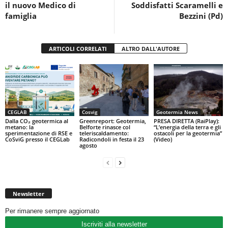
il nuovo Medico di
Soddisfatti Scaramelli e
famiglia
Bezzini (Pd)
ARTICOLI CORRELATI
ALTRO DALL'AUTORE
CEGLAB
Cosvig
Geotermia News
Dalla CO₂ geotermica al
Greenreport: Geotermia,
PRESA DIRETTA (RaiPlay):
metano: la
Belforte rinasce col
“L’energia della terra e gli
sperimentazione di RSE e
teleriscaldamento:
ostacoli per la geotermia”
CoSviG presso il CEGLab
Radicondoli in festa il 23
(Video)
agosto
Newsletter
Per rimanere sempre aggiornato
Iscriviti alla newsletter