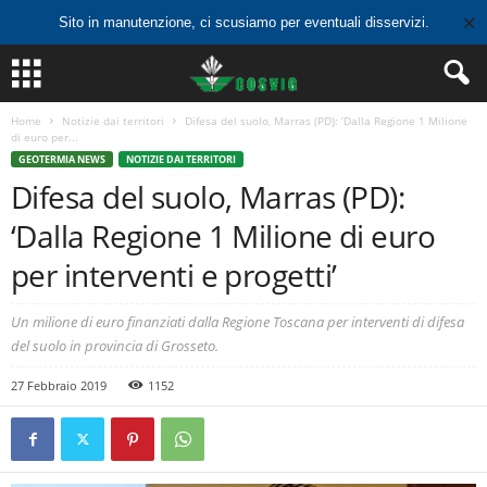
✕
Sito in manutenzione, ci scusiamo per eventuali disservizi.
Home
Notizie dai territori
Difesa del suolo, Marras (PD): ‘Dalla Regione 1 Milione
di euro per...
GEOTERMIA NEWS
NOTIZIE DAI TERRITORI
Difesa del suolo, Marras (PD):
‘Dalla Regione 1 Milione di euro
per interventi e progetti’
Un milione di euro finanziati dalla Regione Toscana per interventi di difesa
del suolo in provincia di Grosseto.
27 Febbraio 2019
1152