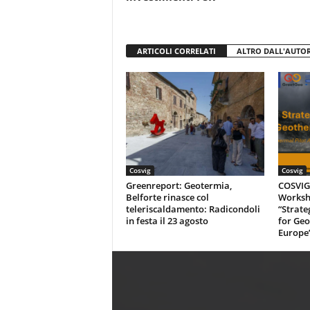
ARTICOLI CORRELATI
ALTRO DALL'AUTO
Cosvig
Cosvig
Greenreport: Geotermia,
COSVIG-
Belforte rinasce col
Worksh
teleriscaldamento: Radicondoli
“Strate
in festa il 23 agosto
for Geo
Europe