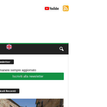
sletter
imanere sempre aggiornato
Iscriviti alla newsletter
icoli Recenti