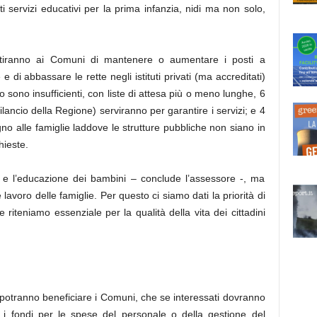
ti servizi educativi per la prima infanzia, nidi ma non solo,
tiranno ai Comuni di mantenere o aumentare i posti a
 e di abbassare le rette negli istituti privati (ma accreditati)
 sono insufficienti, con liste di attesa più o meno lunghe, 6
lancio della Regione) serviranno per garantire i servizi; e 4
gno alle famiglie laddove le strutture pubbliche non siano in
hieste.
ta e l’educazione dei bambini – conclude l’assessore -, ma
 lavoro delle famiglie. Per questo ci siamo dati la priorità di
 riteniamo essenziale per la qualità della vita dei cittadini
 potranno beneficiare i Comuni, che se interessati dovranno
re i fondi per le spese del personale o della gestione del