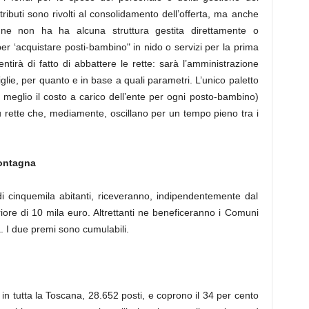
tributi sono rivolti al consolidamento dell’offerta, ma anche
 non ha ha alcuna struttura gestita direttamente o
 per ‘acquistare posti-bambino" in nido o servizi per la prima
entirà di fatto di abbattere le rette: sarà l’amministrazione
lie, per quanto e in base a quali parametri. L’unico paletto
meglio il costo a carico dell’ente per ogni posto-bambino)
 rette che, mediamente, oscillano per un tempo pieno tra i
montagna
i cinquemila abitanti, riceveranno, indipendentemente dal
riore di 10 mila euro. Altrettanti ne beneficeranno i Comuni
 I due premi sono cumulabili.
5 in tutta la Toscana, 28.652 posti, e coprono il 34 per cento