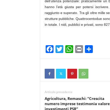
dell’utenza potenziale: praticamente un b
hanno l’età giusta per potersi iscrivere
raggiunto e superato. Tra gli oltre mille se
strutture pubbliche. Quattrocentodue sono 
in totale. I nidi, pubblici e privati, sono 827
F
T
W
Pr
C
a
wi
h
in
o
c
tt
at
t
n
e
er
s
di
b
A
vi
o
p
di
Articolo precedente
o
p
Agricoltura, Remaschi: “Crescita
k
numero imprese testimonia valore
investimenti PSR”