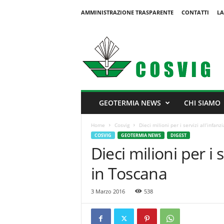
AMMINISTRAZIONE TRASPARENTE
CONTATTI
LA
C
o
s
v
i
g
GEOTERMIA NEWS
CHI SIAMO
Home
Cosvig
Dieci milioni per i servizi all’infan
COSVIG
GEOTERMIA NEWS
DIGEST
Dieci milioni per i 
in Toscana
3 Marzo 2016
538