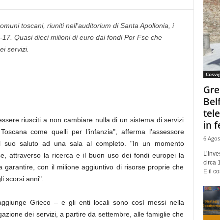
muni toscani, riuniti nell’auditorium di Santa Apollonia, i
6-17. Quasi dieci milioni di euro dai fondi Por Fse che
i servizi.
Cosvi
Gre
Bel
tel
 è essere riusciti a non cambiare nulla di un sistema di servizi
in f
Toscana come quelli per l’infanzia", afferma l’assessore
6 Agos
o il suo saluto ad una sala al completo. "In un momento
L’inve
se, attraverso la ricerca e il buon uso dei fondi europei la
circa 
 garantire, con il milione aggiuntivo di risorse proprie che
E il co
i scorsi anni".
ggiunge Grieco – e gli enti locali sono così messi nella
azione dei servizi, a partire da settembre, alle famiglie che