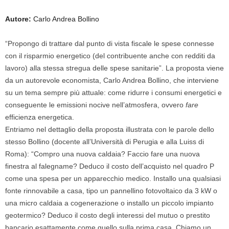
Autore:
Carlo Andrea Bollino
“Propongo di trattare dal punto di vista fiscale le spese connesse
con il risparmio energetico (del contribuente anche con redditi da
lavoro) alla stessa stregua delle spese sanitarie”. La proposta viene
da un autorevole economista, Carlo Andrea Bollino, che interviene
su un tema sempre più attuale: come ridurre i consumi energetici e
conseguente le emissioni nocive nell’atmosfera, ovvero
fare
efficienza energetica.
Entriamo nel dettaglio della proposta illustrata con le parole dello
stesso Bollino (docente all’Università di Perugia e alla Luiss di
Roma): “Compro una nuova caldaia? Faccio fare una nuova
finestra al falegname? Deduco il costo dell’acquisto nel quadro P
come una spesa per un apparecchio medico. Installo una qualsiasi
fonte rinnovabile a casa, tipo un pannellino fotovoltaico da 3 kW o
una micro caldaia a cogenerazione o installo un piccolo impianto
geotermico? Deduco il costo degli interessi del mutuo o prestito
bancario esattamente come quello sulla prima casa. Chiamo un