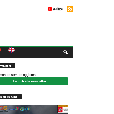
sletter
imanere sempre aggiornato
Iscriviti alla newsletter
icoli Recenti