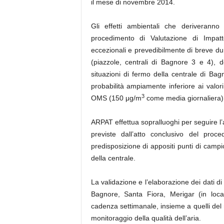
il mese di novembre 2014.
Gli effetti ambientali che deriverann
procedimento di Valutazione di
Impat
eccezionali e prevedibilmente di breve d
(piazzole, centrali di Bagnore 3 e 4), d
situazioni di fermo della centrale di Ba
probabilità ampiamente inferiore ai valor
3
OMS (150 μg/m
come media giornaliera)
ARPAT effettua sopralluoghi per seguire l’an
previste dall’atto conclusivo del pro
predisposizione di appositi punti di cam
della centrale.
La validazione e l’elaborazione dei dati di 
Bagnore, Santa Fiora, Merigar (in loca
cadenza settimanale, insieme a quelli del
monitoraggio della qualità dell’aria.