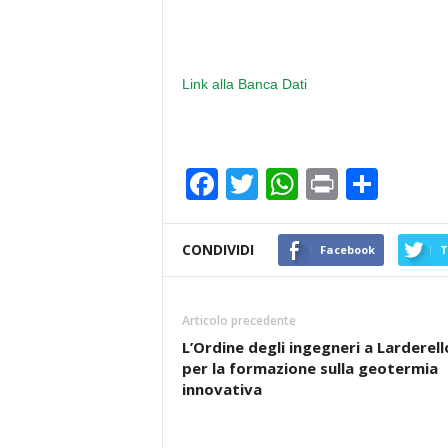
Link alla Banca Dati
F
T
W
Pr
C
a
wi
h
in
o
c
tt
at
t
n
CONDIVIDI
Facebook
T
e
er
s
di
b
A
vi
Articolo precedente
o
p
di
L’Ordine degli ingegneri a Larderell
per la formazione sulla geotermia
o
p
innovativa
k