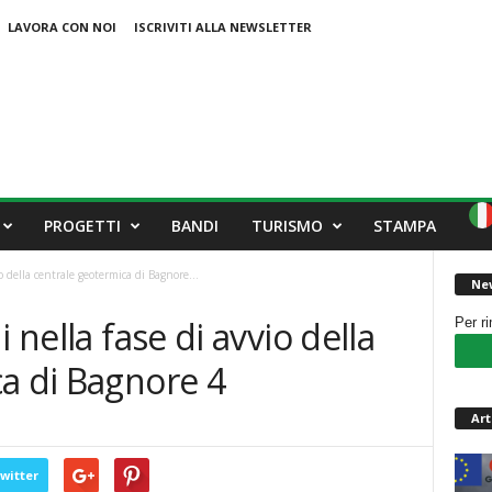
LAVORA CON NOI
ISCRIVITI ALLA NEWSLETTER
PROGETTI
BANDI
TURISMO
STAMPA
o della centrale geotermica di Bagnore...
New
 nella fase di avvio della
Per r
a di Bagnore 4
Art
witter