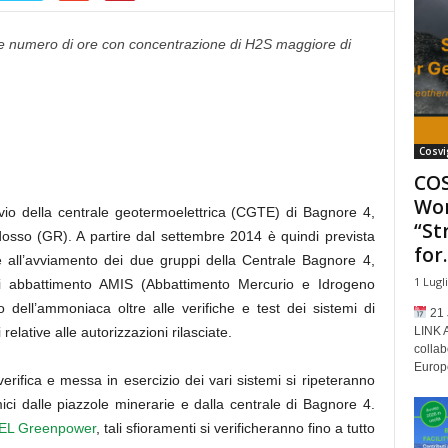
 e numero di ore con concentrazione di H2S maggiore di
Cosvi
COS
Wor
o della centrale geotermoelettrica (CGTE) di Bagnore 4,
“St
dosso (GR). A partire dal settembre 2014 è quindi prevista
for..
che all’avviamento dei due gruppi della Centrale Bagnore 4,
1 Lugl
i abbattimento
AMIS (Abbattimento Mercurio e Idrogeno
o dell’ammoniaca oltre alle verifiche e test dei sistemi di
21 
LINK 
relative alle autorizzazioni rilasciate.
collab
Europe
di verifica e messa in esercizio dei vari sistemi si ripeteranno
rmici dalle piazzole minerarie e dalla centrale di Bagnore 4.
NEL Greenpower
, tali sfioramenti si verificheranno fino a tutto