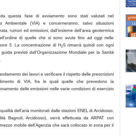
o da questa fase di avviamento sono stati valutati nel
to Ambientale
(VIA) e concerneranno, salvo situazioni
urata, rumori ed
emissioni
, dall’insieme dell’area geotermica
ell’ordine di quelle che si sono avute fino ad oggi nelle
gnore 3. La concentrazione di H
S rimarrà quindi con ogni
2
i guida previsti dall’Organizzazione Mondiale per la Sanità
.
damento dei lavori e verificare il rispetto delle prescrizioni
cedimento di VIA, fra le quali quelle che prevedono la
pionamento delle
emissioni
nelle varie condizioni di esercizio
qualità dell’aria monitorati dalle stazioni ENEL di Arcidosso,
lità Bagnoli, Arcidosso), verrà effettuata da ARPAT con
 mezzo mobile dell’Agenzia che sarà collocato in zona per il