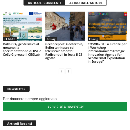
ARTICOLI CORRELATI
ALTRO DALL'AUTORE
CEGLAB
Cosvig
Cosvig
Dalla CO₂ geotermica al
Greenreport: Geotermia,
COSVIG-DTE a Firenze per
metano: la
Belforte rinasce col
il Workshop
sperimentazione di RSE e
teleriscaldamento:
internazionale “Strategic
CoSviG presso il CEGLab
Radicondoli in festa il 23
Innovation Agenda for
agosto
Geothermal Exploitation
in Europe”
Newsletter
Per rimanere sempre aggiornato
Iscriviti alla newsletter
Articoli Recenti