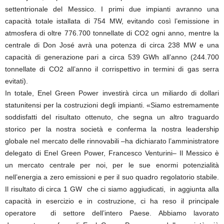
settentrionale del Messico. I primi due impianti avranno una
capacità totale istallata di 754 MW, evitando così l’emissione in
atmosfera di oltre 776.700 tonnellate di CO2 ogni anno, mentre la
centrale di Don José avrà una potenza di circa 238 MW e una
capacità di generazione pari a circa 539 GWh all’anno (244.700
tonnellate di CO2 all’anno il corrispettivo in termini di gas serra
evitati).
In totale, Enel Green Power investirà circa un miliardo di dollari
statunitensi per la costruzioni degli impianti. «Siamo estremamente
soddisfatti del risultato ottenuto, che segna un altro traguardo
storico per la nostra società e conferma la nostra leadership
globale nel mercato delle rinnovabili –ha dichiarato l’amministratore
delegato di Enel Green Power, Francesco Venturini– Il Messico è
un mercato centrale per noi, per le sue enormi potenzialità
nell’energia a zero emissioni e per il suo quadro regolatorio stabile.
Il risultato di circa 1 GW che ci siamo aggiudicati, in aggiunta alla
capacità in esercizio e in costruzione, ci ha reso il principale
operatore di settore dell’intero Paese. Abbiamo lavorato