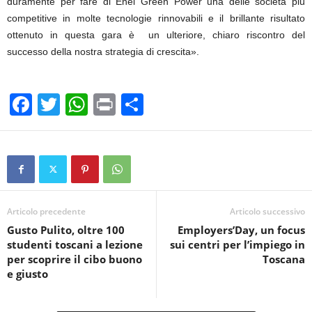
duramente per fare di Enel Green Power una delle società più
competitive in molte tecnologie rinnovabili e il brillante risultato
ottenuto in questa gara è un ulteriore, chiaro riscontro del
successo della nostra strategia di crescita».
F
T
W
Pr
C
a
wi
h
in
o
c
tt
at
t
n
e
er
s
di
b
A
vi
o
p
di
Articolo precedente
Articolo successivo
Gusto Pulito, oltre 100
Employers’Day, un focus
o
p
studenti toscani a lezione
sui centri per l’impiego in
k
per scoprire il cibo buono
Toscana
e giusto