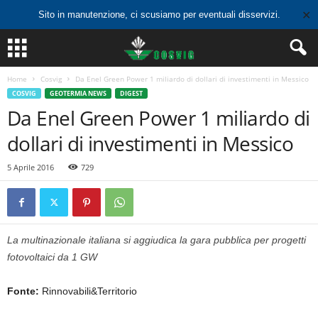
✕
Sito in manutenzione, ci scusiamo per eventuali disservizi.
Home
Cosvig
Da Enel Green Power 1 miliardo di dollari di investimenti in Messico
COSVIG
GEOTERMIA NEWS
DIGEST
Da Enel Green Power 1 miliardo di
dollari di investimenti in Messico
5 Aprile 2016
729
La multinazionale italiana si aggiudica la gara pubblica per progetti
fotovoltaici da 1 GW
Fonte:
Rinnovabili&Territorio