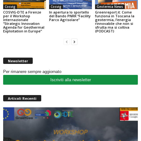
Cosvig
Cosvig
Geotermia News
COSVIG-DTE a Firenze
In apertura lo sportello
Greenreport.it: Come
per il Workshop
del Bando PNRR “Facility
funziona in Toscana la
internazionale
Parco Agrisolare”
geotermia, l’energia
“Strategic Innovation
rinnovabile che non si
Agenda for Geothermal
sfrutta ma si coltiva
Exploitation in Europe”
(PODCAST)
Newsletter
Per rimanere sempre aggiornato
Iscriviti alla newsletter
Articoli Recenti