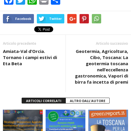
F
T
W
Pr
C
a
wi
h
in
o
c
tt
at
t
n
Facebook
Twitter
e
er
s
di
b
A
vi
Articolo precedente
Articolo successivo
o
p
di
Amiata-Val d’Orcia.
Geotermia, Agricoltura,
o
p
Tornano i campi estivi di
Cibo, Toscana: La
k
Eta Beta
geotermia toscana
nell’eccellenza
gastronomica, Vapori di
birra fa incetta di premi
ARTICOLI CORRELATI
ALTRO DALL'AUTORE