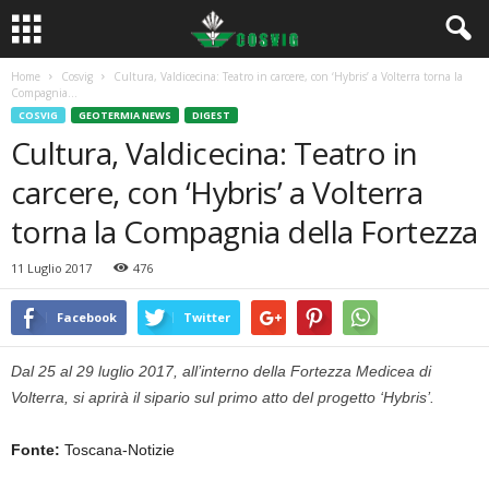
Home
Cosvig
Cultura, Valdicecina: Teatro in carcere, con ‘Hybris’ a Volterra torna la
Compagnia...
COSVIG
GEOTERMIA NEWS
DIGEST
Cultura, Valdicecina: Teatro in
carcere, con ‘Hybris’ a Volterra
torna la Compagnia della Fortezza
11 Luglio 2017
476
Facebook
Twitter
Dal 25 al 29 luglio 2017, all’interno della Fortezza Medicea di
Volterra, si aprirà il sipario sul primo atto del progetto ‘Hybris’.
Fonte:
Toscana-Notizie