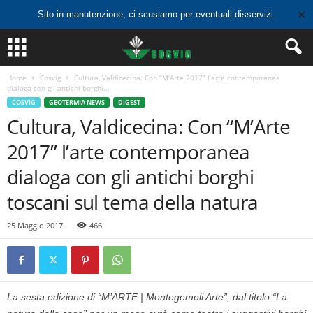
✕
Sito in manutenzione, ci scusiamo per eventuali disservizi.
Home
Cosvig
Cultura, Valdicecina: Con “M’Arte 2017” l’arte contemporanea
dialoga con gli antichi borghi...
COSVIG
GEOTERMIA NEWS
DIGEST
Cultura, Valdicecina: Con “M’Arte
2017” l’arte contemporanea
dialoga con gli antichi borghi
toscani sul tema della natura
25 Maggio 2017
466
La sesta edizione di “M’ARTE | Montegemoli Arte”, dal titolo “La