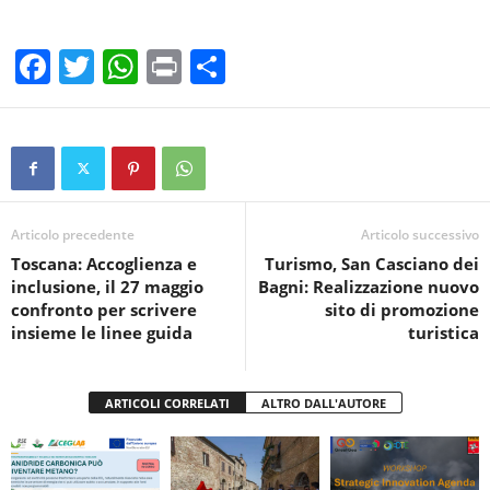
F
T
W
Pr
C
a
wi
h
in
o
c
tt
at
t
n
e
er
s
di
b
A
vi
o
p
di
Articolo precedente
Articolo successivo
Toscana: Accoglienza e
Turismo, San Casciano dei
o
p
inclusione, il 27 maggio
Bagni: Realizzazione nuovo
k
confronto per scrivere
sito di promozione
insieme le linee guida
turistica
ARTICOLI CORRELATI
ALTRO DALL'AUTORE