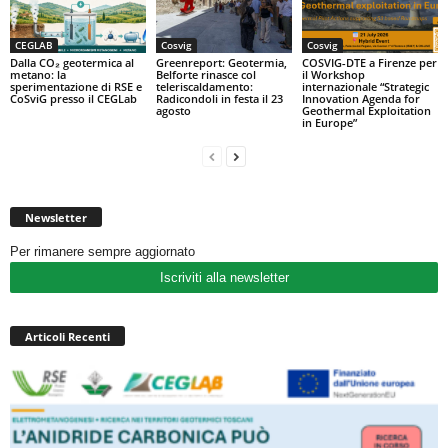
CEGLAB
Cosvig
Cosvig
Dalla CO₂ geotermica al
Greenreport: Geotermia,
COSVIG-DTE a Firenze per
metano: la
Belforte rinasce col
il Workshop
sperimentazione di RSE e
teleriscaldamento:
internazionale “Strategic
CoSviG presso il CEGLab
Radicondoli in festa il 23
Innovation Agenda for
agosto
Geothermal Exploitation
in Europe”
Newsletter
Per rimanere sempre aggiornato
Iscriviti alla newsletter
Articoli Recenti