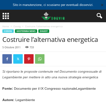
✕
Sito in manutenzione, ci scusiamo per eventuali disservizi.
Home
Cosvig
Costruire l’alternativa energetica
COSVIG
GEOTERMIA NEWS
DIGEST
Costruire l’alternativa energetica
5 Ottobre 2011
733
Si riportano le proposte contenute nel Documento congressuale di
Legambiente per mettere in atto una nuova strategia energetica
Fonte:
Documento per il IX Congresso nazionaleLegambiente
Autore:
Legambiente