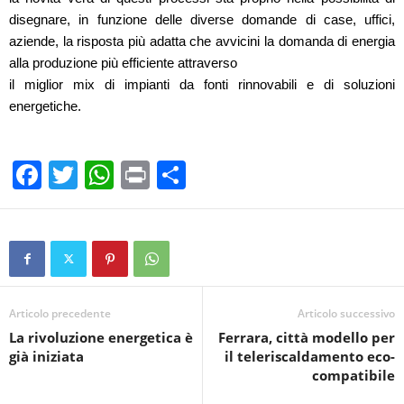
disegnare, in funzione delle diverse domande di case, uffici,
aziende, la risposta più adatta che avvicini la domanda di energia
alla produzione più efficiente attraverso
il miglior mix di impianti da fonti rinnovabili e di soluzioni
energetiche.
F
T
W
Pr
C
a
wi
h
in
o
c
tt
at
t
n
e
er
s
di
b
A
vi
o
p
di
Articolo precedente
Articolo successivo
La rivoluzione energetica è
Ferrara, città modello per
o
p
già iniziata
il teleriscaldamento eco-
k
compatibile