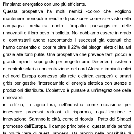
l’impianto energetico con uno più efficiente.
Questa prospettiva ha molti nemici -coloro che vogliono
mantenere monopoli e rendite di posizione- come si è visto nella
campagna mediatica contro l’impatto paesaggistico delle
rinnovabili e il loro peso in bolletta. Noi dobbiamo essere in grado
di contrastarli anche raccontando i successi già ottenuti che
hanno consentito di coprire oltre il 22% dei bisogni elettrici italiani
grazie alle fonti pulite. Una prospettiva che prevede tanti piccoli e
grandi impianti, supergrids per progetti come Desertec (il sistema
di centrali solari a concentrazione nel nord Africa e impianti eolici
nel nord Europa connesso alla rete elettrica europea) e smart
grids per gestire l’interscambio di energia elettrica con utenze e
produzioni distribuite. L’obiettivo è puntare a un’integrazione delle
rinnovabili
in edilizia, in agricoltura, nell’industria come occasione per
innescare processi virtuosi di risparmio, riqualificazione e
innovazione. Saranno le città, come ci ricorda il Patto dei Sindaci
promosso dall’Europa, il campo principale di questa sfida perché
la novità vera di questi processi sta proprio nella possibilità di