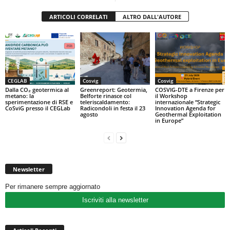
ARTICOLI CORRELATI
ALTRO DALL'AUTORE
CEGLAB
Cosvig
Cosvig
Dalla CO₂ geotermica al
Greenreport: Geotermia,
COSVIG-DTE a Firenze per
metano: la
Belforte rinasce col
il Workshop
sperimentazione di RSE e
teleriscaldamento:
internazionale “Strategic
CoSviG presso il CEGLab
Radicondoli in festa il 23
Innovation Agenda for
agosto
Geothermal Exploitation
in Europe”
Newsletter
Per rimanere sempre aggiornato
Iscriviti alla newsletter