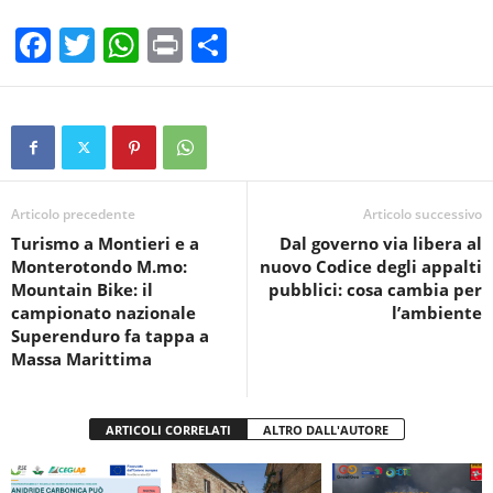
F
T
W
Pr
C
a
wi
h
in
o
c
tt
at
t
n
e
er
s
di
b
A
vi
o
p
di
Articolo precedente
Articolo successivo
Turismo a Montieri e a
Dal governo via libera al
o
p
Monterotondo M.mo:
nuovo Codice degli appalti
k
Mountain Bike: il
pubblici: cosa cambia per
campionato nazionale
l’ambiente
Superenduro fa tappa a
Massa Marittima
ARTICOLI CORRELATI
ALTRO DALL'AUTORE