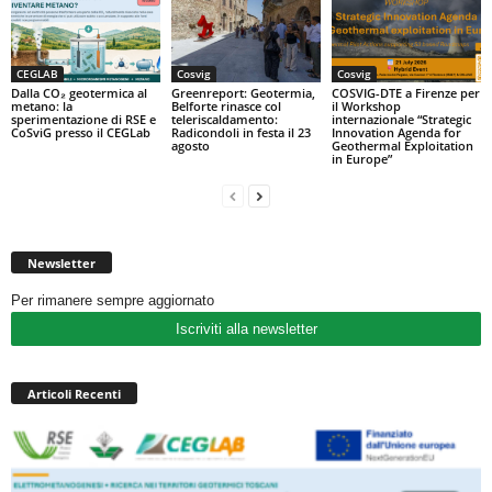
CEGLAB
Cosvig
Cosvig
Dalla CO₂ geotermica al
Greenreport: Geotermia,
COSVIG-DTE a Firenze per
metano: la
Belforte rinasce col
il Workshop
sperimentazione di RSE e
teleriscaldamento:
internazionale “Strategic
CoSviG presso il CEGLab
Radicondoli in festa il 23
Innovation Agenda for
agosto
Geothermal Exploitation
in Europe”
Newsletter
Per rimanere sempre aggiornato
Iscriviti alla newsletter
Articoli Recenti