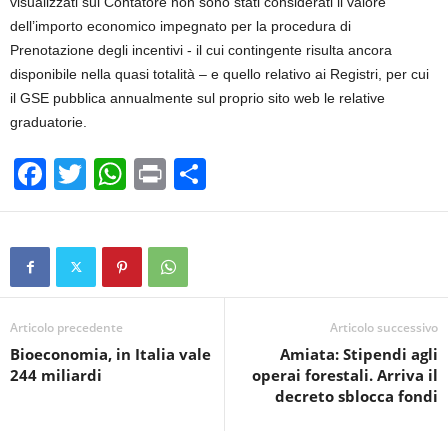
visualizzati sul Contatore non sono stati considerati il valore
dell’importo economico impegnato per la procedura di
Prenotazione degli incentivi ‐ il cui contingente risulta ancora
disponibile nella quasi totalità – e quello relativo ai Registri, per cui
il GSE pubblica annualmente sul proprio sito web le relative
graduatorie.
F
T
W
Pr
C
a
wi
h
in
o
c
tt
at
t
n
e
er
s
di
b
A
vi
o
p
di
Articolo precedente
Articolo successivo
Bioeconomia, in Italia vale
Amiata: Stipendi agli
o
p
244 miliardi
operai forestali. Arriva il
k
decreto sblocca fondi