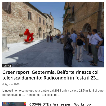
Cosvig
Greenreport: Geotermia, Belforte rinasce col
teleriscaldamento: Radicondoli in festa il 23...
6 Agosto 2026
L’investimento complessivo a partire dal 2014 arriva a circa 13,5 milioni di euro
per un totale di 12,7km di rete. E il costo per...
COSVIG-DTE a Firenze per il Workshop