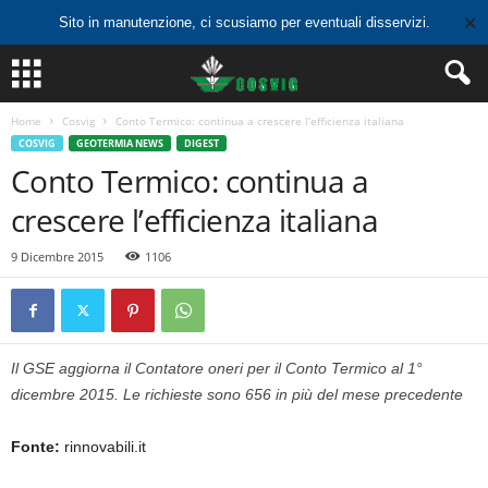
✕
Sito in manutenzione, ci scusiamo per eventuali disservizi.
Home
Cosvig
Conto Termico: continua a crescere l’efficienza italiana
COSVIG
GEOTERMIA NEWS
DIGEST
Conto Termico: continua a
crescere l’efficienza italiana
9 Dicembre 2015
1106
Il GSE aggiorna il Contatore oneri per il Conto Termico al 1°
dicembre 2015. Le richieste sono 656 in più del mese precedente
Fonte:
rinnovabili.it