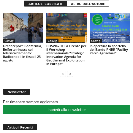
ARTICOLI CORRELATI
ALTRO DALL'AUTORE
Cosvig
Cosvig
Cosvig
Greenreport: Geotermia,
COSVIG-DTE a Firenze per
In apertura lo sportello
Belforte rinasce col
il Workshop
del Bando PNRR “Facility
teleriscaldamento:
internazionale “Strategic
Parco Agrisolare”
Radicondoli in festa il 23
Innovation Agenda for
agosto
Geothermal Exploitation
in Europe”
Newsletter
Per rimanere sempre aggiornato
Iscriviti alla newsletter
Articoli Recenti