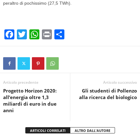
peraltro di pochissimo (27,5 TWh).
F
T
W
Pr
C
a
wi
h
in
o
c
tt
at
t
n
e
er
s
di
b
A
vi
o
p
di
Articolo precedente
Articolo successivo
Progetto Horizon 2020:
Gli studenti di Pollenzo
o
p
all’energia oltre 1,3
alla ricerca del biologico
k
miliardi di euro in due
anni
ARTICOLI CORRELATI
ALTRO DALL'AUTORE