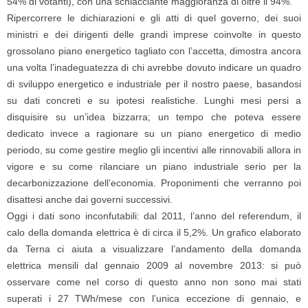
54% di votanti), con una schiacciante maggioranza di oltre il 94%.
Ripercorrere le dichiarazioni e gli atti di quel governo, dei suoi
ministri e dei dirigenti delle grandi imprese coinvolte in questo
grossolano piano energetico tagliato con l’accetta, dimostra ancora
una volta l’inadeguatezza di chi avrebbe dovuto indicare un quadro
di sviluppo energetico e industriale per il nostro paese, basandosi
su dati concreti e su ipotesi realistiche. Lunghi mesi persi a
disquisire su un’idea bizzarra; un tempo che poteva essere
dedicato invece a ragionare su un piano energetico di medio
periodo, su come gestire meglio gli incentivi alle rinnovabili allora in
vigore e su come rilanciare un piano industriale serio per la
decarbonizzazione dell’economia. Proponimenti che verranno poi
disattesi anche dai governi successivi.
Oggi i dati sono inconfutabili: dal 2011, l’anno del referendum, il
calo della domanda elettrica è di circa il 5,2%. Un grafico elaborato
da Terna ci aiuta a visualizzare l’andamento della domanda
elettrica mensili dal gennaio 2009 al novembre 2013: si può
osservare come nel corso di questo anno non sono mai stati
superati i 27 TWh/mese con l’unica eccezione di gennaio, e