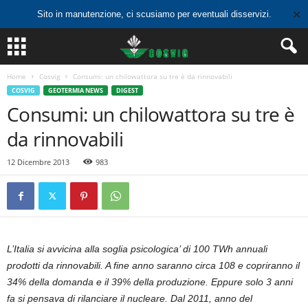
✕
Sito in manutenzione, ci scusiamo per eventuali disservizi.
Home
Cosvig
Consumi: un chilowattora su tre è da rinnovabili
COSVIG
GEOTERMIA NEWS
DIGEST
Consumi: un chilowattora su tre è
da rinnovabili
12 Dicembre 2013
983
L’Italia si avvicina alla soglia psicologica’ di 100 TWh annuali
prodotti da rinnovabili. A fine anno saranno circa 108 e copriranno il
34% della domanda e il 39% della produzione. Eppure solo 3 anni
fa si pensava di rilanciare il nucleare. Dal 2011, anno del