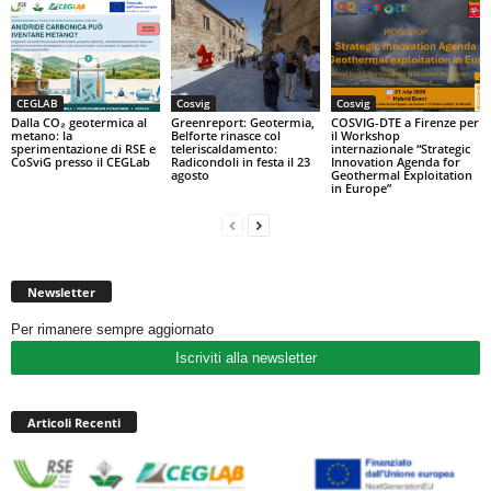
CEGLAB
Cosvig
Cosvig
Dalla CO₂ geotermica al
Greenreport: Geotermia,
COSVIG-DTE a Firenze per
metano: la
Belforte rinasce col
il Workshop
sperimentazione di RSE e
teleriscaldamento:
internazionale “Strategic
CoSviG presso il CEGLab
Radicondoli in festa il 23
Innovation Agenda for
agosto
Geothermal Exploitation
in Europe”
Newsletter
Per rimanere sempre aggiornato
Iscriviti alla newsletter
Articoli Recenti