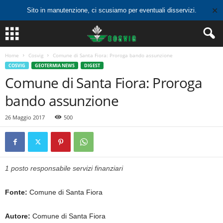
✕
Sito in manutenzione, ci scusiamo per eventuali disservizi.
Home
Cosvig
Comune di Santa Fiora: Proroga bando assunzione
COSVIG
GEOTERMIA NEWS
DIGEST
Comune di Santa Fiora: Proroga
bando assunzione
26 Maggio 2017
500
1 posto responsabile servizi finanziari
Fonte:
Comune di Santa Fiora
Autore:
Comune di Santa Fiora