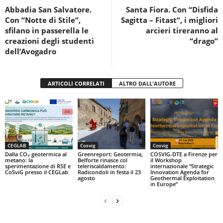
Abbadia San Salvatore.
Santa Fiora. Con “Disfida
o
p
Con “Notte di Stile”,
Sagitta – Fitast”, i migliori
k
sfilano in passerella le
arcieri tireranno al
creazioni degli studenti
“drago”
dell’Avogadro
ARTICOLI CORRELATI
ALTRO DALL'AUTORE
CEGLAB
Cosvig
Cosvig
Dalla CO₂ geotermica al
Greenreport: Geotermia,
COSVIG-DTE a Firenze per
metano: la
Belforte rinasce col
il Workshop
sperimentazione di RSE e
teleriscaldamento:
internazionale “Strategic
CoSviG presso il CEGLab
Radicondoli in festa il 23
Innovation Agenda for
agosto
Geothermal Exploitation
in Europe”