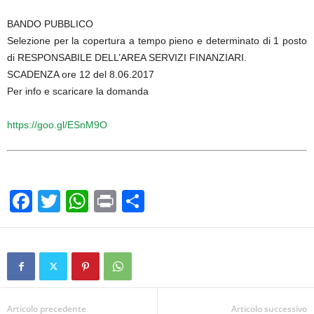
BANDO PUBBLICO
Selezione per la copertura a tempo pieno e determinato di 1 posto
di RESPONSABILE DELL’AREA SERVIZI FINANZIARI.
SCADENZA ore 12 del 8.06.2017
Per info e scaricare la domanda
https://goo.gl/ESnM9O
F
T
W
Pr
C
a
wi
h
in
o
c
tt
at
t
n
e
er
s
di
b
A
vi
o
p
di
Articolo precedente
Articolo successivo