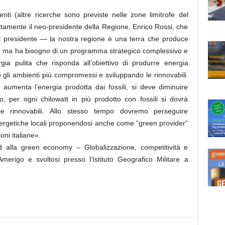
nti (altre ricerche sono previste nelle zone limitrofe del
tamente il neo-presidente della Regione, Enrico Rossi, che
l presidente — la nostra regione è una terra che produce
te ma ha bisogno di un programma strategico complessivo e
rgia pulita che risponda all’obiettivo di produrre energia
o gli ambienti più compromessi e sviluppando le rinnovabili.
aumenta l’energia prodotta dai fossili, si deve diminuire
o, per ogni chilowatt in più prodotto con fossili si dovrà
e rinnovabili. Allo stesso tempo dovremo perseguire
 energetiche locali proponendosi anche come “green provider”
oni italiane».
d alla green economy – Globalizzazione, competitività e
Amerigo e svoltosi presso l’Istituto Geografico Militare a