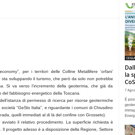
CEGL
Dal
y”, per i territori delle Colline Metallifere ‘orfani’
la 
 si sta sviluppando il turismo, che però da solo non potrebbe
CoS
na. Si va verso l’incremento della geotermia, che già da
7 Agos
o del fabbisogno energetico della Toscana.
È poss
o dell’istanza di permesso di ricerca per risorse geotermiche
geoter
società “GeSto Italia”, e riguardante i comuni di Chiusdino
immag
ada, quelli immediati al di là del confine con Grosseto).
Energe
avviato il relativo procedimento. La superficie richiesta è
i. Il progetto adesso è a disposizione della Regione, Settore