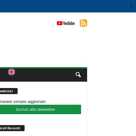
✕
sletter
imanere sempre aggiornato
Iscriviti alla newsletter
icoli Recenti