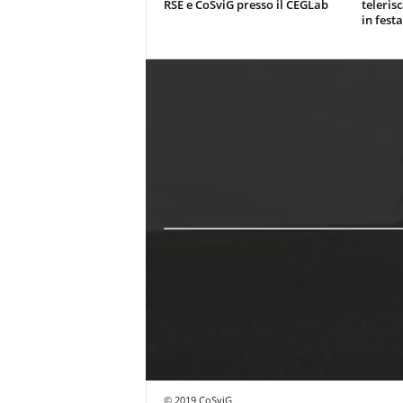
RSE e CoSviG presso il CEGLab
teleris
in festa
© 2019 CoSviG