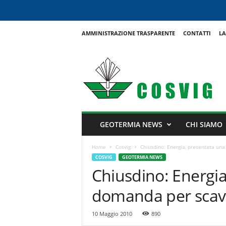
AMMINISTRAZIONE TRASPARENTE
CONTATTI
LA
C
o
s
v
i
g
GEOTERMIA NEWS
CHI SIAMO
Home
Cosvig
Chiusdino: Energia, presentata una
COSVIG
GEOTERMIA NEWS
Chiusdino: Energia
domanda per scava
10 Maggio 2010
890