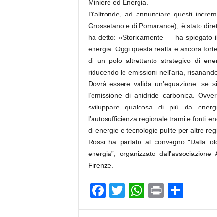
Miniere ed Energia.
D’altronde, ad annunciare questi increme
Grossetano e di Pomarance), è stato diret
ha detto: «Storicamente — ha spiegato i
energia. Oggi questa realtà è ancora for
di un polo altrettanto strategico di ene
riducendo le emissioni nell’aria, risanand
Dovrà essere valida un’equazione: se si 
l’emissione di anidride carbonica. Ovver
sviluppare qualcosa di più da energi
l’autosufficienza regionale tramite fonti
di energie e tecnologie pulite per altre regi
Rossi ha parlato al convegno “Dalla ol
energia”, organizzato dall’associazione 
Firenze.
F
T
W
Pr
C
a
wi
h
in
o