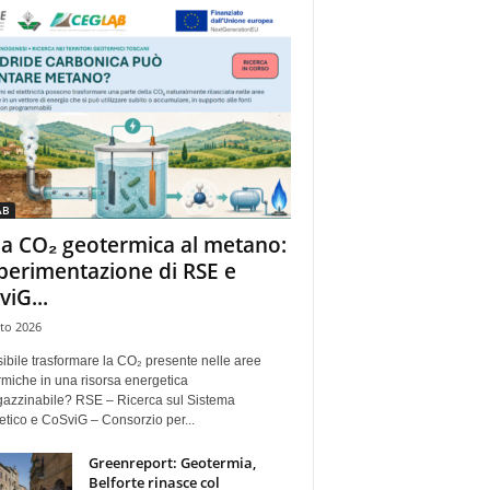
AB
la CO₂ geotermica al metano:
sperimentazione di RSE e
viG...
to 2026
ibile trasformare la CO₂ presente nelle aree
miche in una risorsa energetica
azzinabile? RSE – Ricerca sul Sistema
tico e CoSviG – Consorzio per...
Greenreport: Geotermia,
Belforte rinasce col