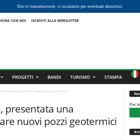
Sito in manutenzione, ci scusiamo per eventuali disservizi.
VORA CON NOI
ISCRIVITI ALLA NEWSLETTER
PROGETTI
BANDI
TURISMO
STAMPA
 domanda per scavare nuovi pozzi geotermici
New
, presentata una
Per r
re nuovi pozzi geotermici
Art