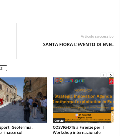
Articolo successivo
SANTA FIORA L’EVENTO DI ENEL
RE
Cosvig
eport: Geotermia,
COSVIG-DTE a Firenze per il
e rinasce col
Workshop internazionale