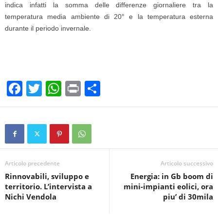
indica infatti la somma delle differenze giornaliere tra la
temperatura media ambiente di 20° e la temperatura esterna
durante il periodo invernale.
F
T
W
Pr
C
a
wi
h
in
o
c
tt
at
t
n
e
er
s
di
b
A
vi
o
p
di
Articolo precedente
Articolo successivo
Rinnovabili, sviluppo e
Energia: in Gb boom di
o
p
territorio. L’intervista a
mini-impianti eolici, ora
k
Nichi Vendola
piu’ di 30mila