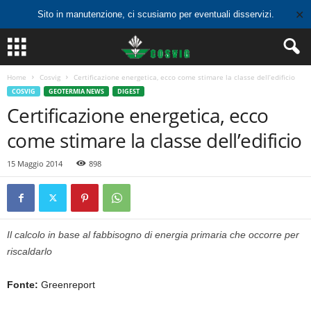
✕
Sito in manutenzione, ci scusiamo per eventuali disservizi.
Home
Cosvig
Certificazione energetica, ecco come stimare la classe dell’edificio
COSVIG
GEOTERMIA NEWS
DIGEST
Certificazione energetica, ecco
come stimare la classe dell’edificio
15 Maggio 2014
898
Il calcolo in base al fabbisogno di energia primaria che occorre per
riscaldarlo
Fonte:
Greenreport