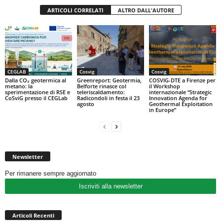
ARTICOLI CORRELATI
ALTRO DALL'AUTORE
CEGLAB
Cosvig
Cosvig
Dalla CO₂ geotermica al
Greenreport: Geotermia,
COSVIG-DTE a Firenze per
metano: la
Belforte rinasce col
il Workshop
sperimentazione di RSE e
teleriscaldamento:
internazionale “Strategic
CoSviG presso il CEGLab
Radicondoli in festa il 23
Innovation Agenda for
agosto
Geothermal Exploitation
in Europe”
Newsletter
Per rimanere sempre aggiornato
Iscriviti alla newsletter
Articoli Recenti