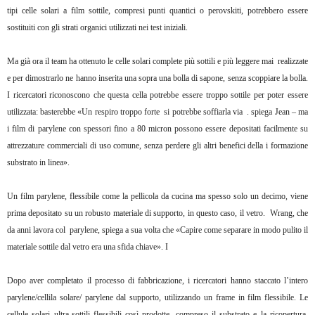
tipi celle solari a film sottile, compresi punti quantici o perovskiti, potrebbero essere
sostituiti con gli strati organici utilizzati nei test iniziali.
Ma già ora il team ha ottenuto le celle solari complete più sottili e più leggere mai realizzate
e per dimostrarlo ne hanno inserita una sopra una bolla di sapone, senza scoppiare la bolla.
I ricercatori riconoscono che questa cella potrebbe essere troppo sottile per poter essere
utilizzata: basterebbe «Un respiro troppo forte si potrebbe soffiarla via . spiega Jean – ma
i film di parylene con spessori fino a 80 micron possono essere depositati facilmente su
attrezzature commerciali di uso comune, senza perdere gli altri benefici della i formazione
substrato in linea».
Un film parylene, flessibile come la pellicola da cucina ma spesso solo un decimo, viene
prima depositato su un robusto materiale di supporto, in questo caso, il vetro. Wrang, che
da anni lavora col parylene, spiega a sua volta che «Capire come separare in modo pulito il
materiale sottile dal vetro era una sfida chiave». I
Dopo aver completato il processo di fabbricazione, i ricercatori hanno staccato l’intero
parylene/cellila solare/ parylene dal supporto, utilizzando un frame in film flessibile. Le
cellule solari ultra-sottili flessibili così prodotte, compreso il substrato e la ricopertura,