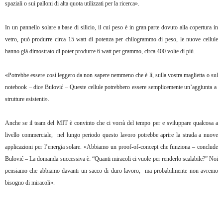
spaziali o sui palloni di alta quota utilizzati per la ricerca».
In un pannello solare a base di silicio, il cui peso è in gran parte dovuto alla copertura in
vetro, può produrre circa 15 watt di potenza per chilogrammo di peso, le nuove cellule
hanno già dimostrato di poter produrre 6 watt per grammo, circa 400 volte di più.
«Potrebbe essere così leggero da non sapere nemmeno che è lì, sulla vostra maglietta o sul
notebook – dice Bulović – Queste cellule potrebbero essere semplicemente un’aggiunta a
strutture esistenti».
Anche se il team del MIT è convinto che ci vorrà del tempo per e sviluppare qualcosa a
livello commerciale, nel lungo periodo questo lavoro potrebbe aprire la strada a nuove
applicazioni per l’energia solare. «Abbiamo un proof-of-concept che funziona – conclude
Bulović – La domanda successiva è: “Quanti miracoli ci vuole per renderlo scalabile?” Noi
pensiamo che abbiamo davanti un sacco di duro lavoro, ma probabilmente non avremo
bisogno di miracoli».