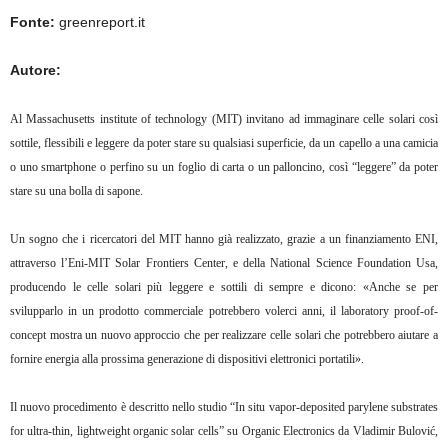
Fonte:
greenreport.it
Autore:
Al Massachusetts institute of technology (MIT) invitano ad immaginare celle solari così
sottile, flessibili e leggere da poter stare su qualsiasi superficie, da un capello a una camicia
o uno smartphone o perfino su un foglio di carta o un palloncino, così “leggere” da poter
stare su una bolla di sapone.
Un sogno che i ricercatori del MIT hanno già realizzato, grazie a un finanziamento ENI,
attraverso l’Eni-MIT Solar Frontiers Center, e della National Science Foundation Usa,
producendo le celle solari più leggere e sottili di sempre e dicono: «Anche se per
svilupparlo in un prodotto commerciale potrebbero volerci anni, il laboratory proof-of-
concept mostra un nuovo approccio che per realizzare celle solari che potrebbero aiutare a
fornire energia alla prossima generazione di dispositivi elettronici portatili».
Il nuovo procedimento è descritto nello studio “In situ vapor-deposited parylene substrates
for ultra-thin, lightweight organic solar cells” su Organic Electronics da Vladimir Bulović,