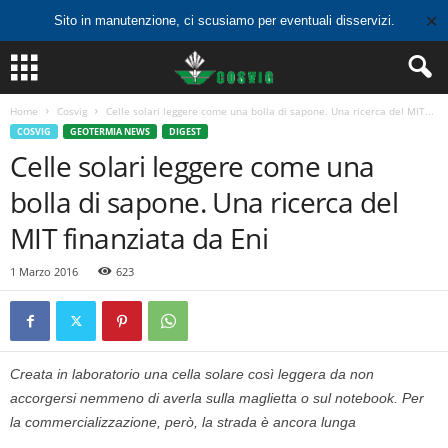
✕
Sito in manutenzione, ci scusiamo per eventuali disservizi.
Home
Cosvig
Celle solari leggere come una bolla di sapone. Una ricerca del MIT...
COSVIG
GEOTERMIA NEWS
DIGEST
Celle solari leggere come una
bolla di sapone. Una ricerca del
MIT finanziata da Eni
1 Marzo 2016
623
Creata in laboratorio una cella solare così leggera da non
accorgersi nemmeno di averla sulla maglietta o sul notebook. Per
la commercializzazione, però, la strada è ancora lunga