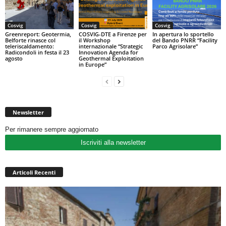
Cosvig
Cosvig
Cosvig
Greenreport: Geotermia,
COSVIG-DTE a Firenze per
In apertura lo sportello
Belforte rinasce col
il Workshop
del Bando PNRR “Facility
teleriscaldamento:
internazionale “Strategic
Parco Agrisolare”
Radicondoli in festa il 23
Innovation Agenda for
agosto
Geothermal Exploitation
in Europe”
Newsletter
Per rimanere sempre aggiornato
Iscriviti alla newsletter
Articoli Recenti