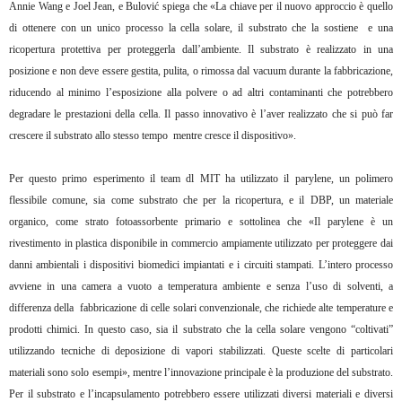
Annie Wang e Joel Jean, e Bulović spiega che «La chiave per il nuovo approccio è quello
di ottenere con un unico processo la cella solare, il substrato che la sostiene e una
ricopertura protettiva per proteggerla dall’ambiente. Il substrato è realizzato in una
posizione e non deve essere gestita, pulita, o rimossa dal vacuum durante la fabbricazione,
riducendo al minimo l’esposizione alla polvere o ad altri contaminanti che potrebbero
degradare le prestazioni della cella. Il passo innovativo è l’aver realizzato che si può far
crescere il substrato allo stesso tempo mentre cresce il dispositivo».
Per questo primo esperimento il team dl MIT ha utilizzato il parylene, un polimero
flessibile comune, sia come substrato che per la ricopertura, e il DBP, un materiale
organico, come strato fotoassorbente primario e sottolinea che «Il parylene è un
rivestimento in plastica disponibile in commercio ampiamente utilizzato per proteggere dai
danni ambientali i dispositivi biomedici impiantati e i circuiti stampati. L’intero processo
avviene in una camera a vuoto a temperatura ambiente e senza l’uso di solventi, a
differenza della fabbricazione di celle solari convenzionale, che richiede alte temperature e
prodotti chimici. In questo caso, sia il substrato che la cella solare vengono “coltivati”
utilizzando tecniche di deposizione di vapori stabilizzati. Queste scelte di particolari
materiali sono solo esempi», mentre l’innovazione principale è la produzione del substrato.
Per il substrato e l’incapsulamento potrebbero essere utilizzati diversi materiali e diversi