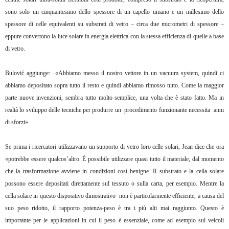
sono solo un cinquantesimo dello spessore di un capello umano e un millesimo dello
spessore di celle equivalenti su substrati di vetro – circa due micrometri di spessore –
eppure convertono la luce solare in energia elettrica con la stessa efficienza di quelle a base
di vetro.
Bulović aggiunge: «Abbiamo messo il nostro vettore in un vacuum system, quindi ci
abbiamo depositato sopra tutto il resto e quindi abbiamo rimosso tutto. Come la maggior
parte nuove invenzioni, sembra tutto molto semplice, una volta che è stato fatto. Ma in
realtà lo sviluppo delle tecniche per produrre un procedimento funzionante necessita anni
di sforzi».
Se prima i ricercatori utilizzavano un supporto di vetro loro celle solari, Jean dice che ora
«potrebbe essere qualcos’altro. È possibile utilizzare quasi tutto il materiale, dal momento
che la trasformazione avviene in condizioni così benigne. Il substrato e la cella solare
possono essere depositati direttamente sul tessuto o sulla carta, per esempio. Mentre la
cella solare in questo dispositivo dimostrativo non è particolarmente efficiente, a causa del
suo peso ridotto, il rapporto potenza-peso è tra i più alti mai raggiunto. Questo è
importante per le applicazioni in cui il peso è essenziale, come ad esempio sui veicoli