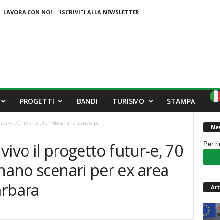
LAVORA CON NOI
ISCRIVITI ALLA NEWSLETTER
PROGETTI
BANDI
TURISMO
STAMPA
utur-e, 70 interlocutori disegnano scenari per...
New
 vivo il progetto futur-e, 70
Per r
gnano scenari per ex area
arbara
Art