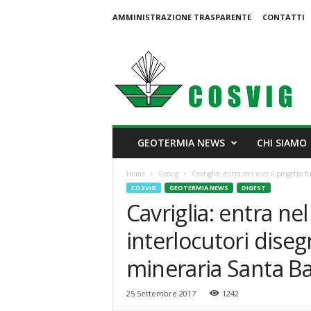
AMMINISTRAZIONE TRASPARENTE
CONTATTI
C
o
s
v
i
g
GEOTERMIA NEWS
CHI SIAMO
Home
Cosvig
Cavriglia: entra nel vivo il progetto f
COSVIG
GEOTERMIA NEWS
DIGEST
Cavriglia: entra nel
interlocutori dise
mineraria Santa B
25 Settembre 2017
1242