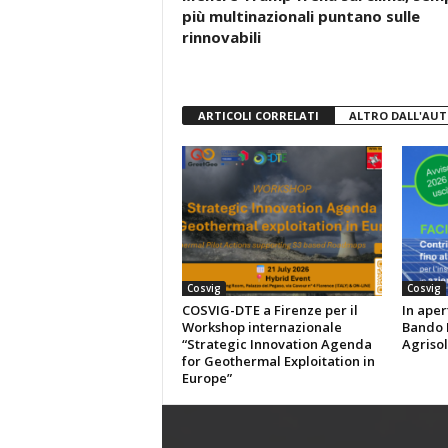
più multinazionali puntano sulle
o
p
rinnovabili
k
ARTICOLI CORRELATI
ALTRO DALL'AU
Cosvig
Cosvig
COSVIG-DTE a Firenze per il
In aper
Workshop internazionale
Bando P
“Strategic Innovation Agenda
Agrisol
for Geothermal Exploitation in
Europe”