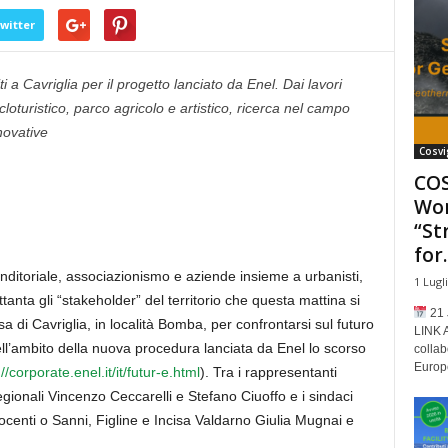
witter
ti a Cavriglia per il progetto lanciato da Enel. Dai lavori
loturistico, parco agricolo e artistico, ricerca nel campo
nnovative
Cosvi
COS
Wor
“St
for..
nditoriale, associazionismo e aziende insieme a urbanisti,
1 Lugl
anta gli “stakeholder” del territorio che questa mattina si
21 
 di Cavriglia, in località Bomba, per confrontarsi sul futuro
LINK 
ll’ambito della nuova procedura lanciata da Enel lo scorso
collab
Europe
//corporate.enel.it/it/futur-e.html
). Tra i rappresentanti
Regionali Vincenzo Ceccarelli e Stefano Ciuoffo e i sindaci
centi o Sanni, Figline e Incisa Valdarno Giulia Mugnai e