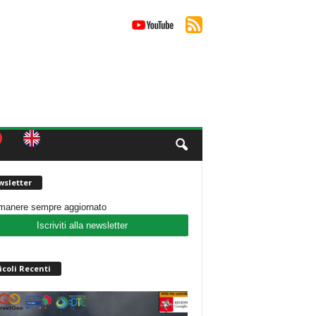
sletter
imanere sempre aggiornato
Iscriviti alla newsletter
icoli Recenti