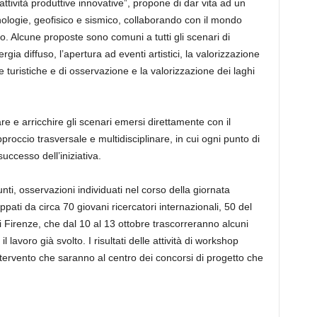
ttività produttive innovative”, propone di dar vita ad un
cnologie, geofisico e sismico, collaborando con il mondo
rio. Alcune proposte sono comuni a tutti gli scenari di
gia diffuso, l’apertura ad eventi artistici, la valorizzazione
ee turistiche e di osservazione e la valorizzazione dei laghi
e e arricchire gli scenari emersi direttamente con il
pproccio trasversale e multidisciplinare, in cui ogni punto di
successo dell’iniziativa.
nti, osservazioni individuati nel corso della giornata
pati da circa 70 giovani ricercatori internazionali, 50 del
di Firenze, che dal 10 al 13 ottobre trascorreranno alcuni
il lavoro già svolto. I risultati delle attività di workshop
intervento che saranno al centro dei concorsi di progetto che