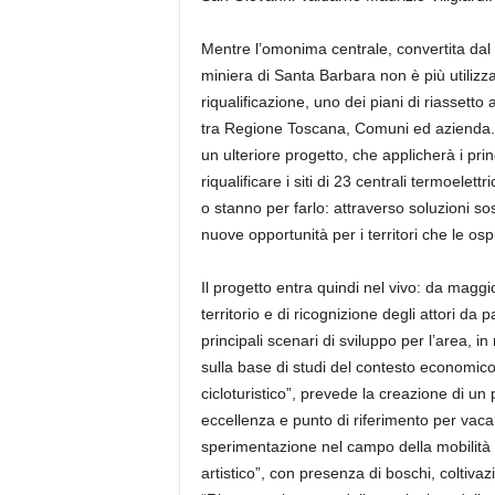
Mentre l’omonima centrale, convertita dal 
miniera di Santa Barbara non è più utilizz
riqualificazione, uno dei piani di riassetto 
tra Regione Toscana, Comuni ed azienda. 
un ulteriore progetto, che applicherà i pri
riqualificare i siti di 23 centrali termoele
o stanno per farlo: attraverso soluzioni sos
nuove opportunità per i territori che le os
Il progetto entra quindi nel vivo: da maggio
territorio e di ricognizione degli attori da p
principali scenari di sviluppo per l’area, i
sulla base di studi del contesto economico 
cicloturistico”, prevede la creazione di un 
eccellenza e punto di riferimento per vaca
sperimentazione nel campo della mobilità s
artistico”, con presenza di boschi, coltivazion