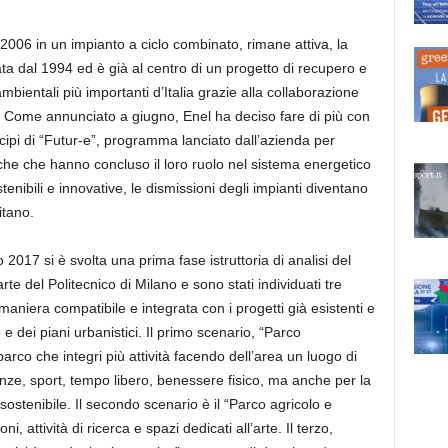
2006 in un impianto a ciclo combinato, rimane attiva, la
ata dal 1994 ed è già al centro di un progetto di recupero e
ambientali più importanti d’Italia grazie alla collaborazione
Come annunciato a giugno, Enel ha deciso fare di più con
ncipi di “Futur-e”, programma lanciato dall’azienda per
ttriche che hanno concluso il loro ruolo nel sistema energetico
tenibili e innovative, le dismissioni degli impianti diventano
pitano.
 2017 si è svolta una prima fase istruttoria di analisi del
arte del Politecnico di Milano e sono stati individuati tre
n maniera compatibile e integrata con i progetti già esistenti e
e dei piani urbanistici. Il primo scenario, “Parco
parco che integri più attività facendo dell’area un luogo di
nze, sport, tempo libero, benessere fisico, ma anche per la
ostenibile. Il secondo scenario è il “Parco agricolo e
i, attività di ricerca e spazi dedicati all’arte. Il terzo,